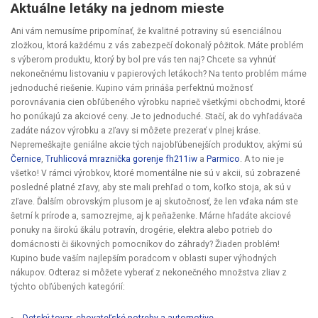
Aktuálne letáky na jednom mieste
Ani vám nemusíme pripomínať, že kvalitné potraviny sú esenciálnou
zložkou, ktorá každému z vás zabezpečí dokonalý pôžitok. Máte problém
s výberom produktu, ktorý by bol pre vás ten naj? Chcete sa vyhnúť
nekonečnému listovaniu v papierových letákoch? Na tento problém máme
jednoduché riešenie. Kupino vám prináša perfektnú možnosť
porovnávania cien obľúbeného výrobku naprieč všetkými obchodmi, ktoré
ho ponúkajú za akciové ceny. Je to jednoduché. Stačí, ak do vyhľadávača
zadáte názov výrobku a zľavy si môžete prezerať v plnej kráse.
Nepremeškajte geniálne akcie tých najobľúbenejších produktov, akými sú
Černice
,
Truhlicová mraznička gorenje fh211iw
a
Parmico
. A to nie je
všetko! V rámci výrobkov, ktoré momentálne nie sú v akcii, sú zobrazené
posledné platné zľavy, aby ste mali prehľad o tom, koľko stoja, ak sú v
zľave. Ďalším obrovským plusom je aj skutočnosť, že len vďaka nám ste
šetrní k prírode a, samozrejme, aj k peňaženke. Márne hľadáte akciové
ponuky na širokú škálu potravín, drogérie, elektra alebo potrieb do
domácnosti či šikovných pomocníkov do záhrady? Žiaden problém!
Kupino bude vaším najlepším poradcom v oblasti super výhodných
nákupov. Odteraz si môžete vyberať z nekonečného množstva zliav z
týchto obľúbených kategórií: