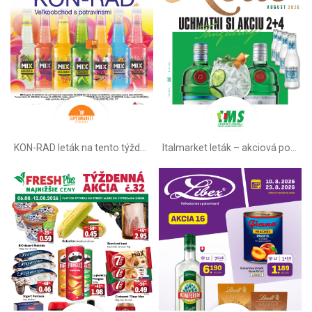
KON-RAD leták na tento týždeň
Italmarket leták –⁠ akciová ponuka