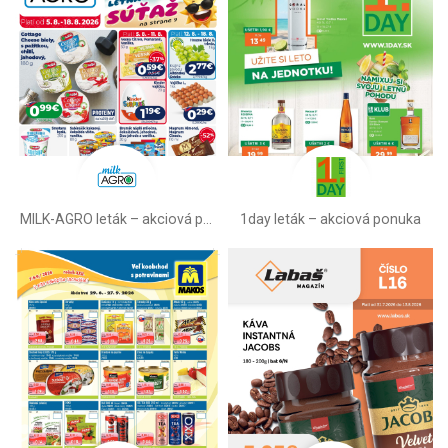
MILK-AGRO leták –⁠ akciová ponuka
1day leták – akciová ponuka