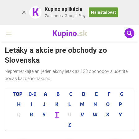
K
Kupino aplikácia
Nainštalovať
Zadarmo v Google Play
Kupino
.sk
Letáky a akcie pre obchody zo
Slovenska
Nepremeškajte ani jeden akčný leták až 123 obchodov a ušetrite
počas každého nákupu.
TOP
0-9
A
B
C
D
E
F
G
H
I
J
K
L
M
N
O
P
T
Q
R
S
U
V
W
X
Y
Z