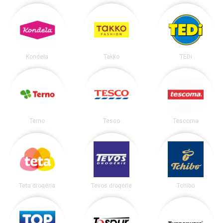
Kondela
Takko
TEDi
Terno
Tesco
Tescoma
Teta drogéria
Tevos drogérie
Tchibo