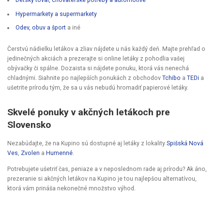
Detský tovar, chovateľské potreby a automotive
Hypermarkety a supermarkety
Odev, obuv a šport
a iné
Čerstvú nádielku letákov a zliav nájdete u nás každý deň. Majte prehľad o
jedinečných akciách a prezerajte si online letáky z pohodlia vašej
obývačky či spálne. Dozaista si nájdete ponuku, ktorá vás nenechá
chladnými. Siahnite po najlepších ponukách z obchodov
Tchibo
a
TEDi
a
ušetrite prírodu tým, že sa u vás nebudú hromadiť papierové letáky.
Skvelé ponuky v akčných letákoch pre
Slovensko
Nezabúdajte, že na Kupino sú dostupné aj letáky z lokality
Spišská Nová
Ves
,
Zvolen
a
Humenné
.
Potrebujete ušetriť čas, peniaze a v neposlednom rade aj prírodu? Ak áno,
prezeranie si akčných letákov na Kupino je tou najlepšou alternatívou,
ktorá vám prináša nekonečné množstvo výhod.