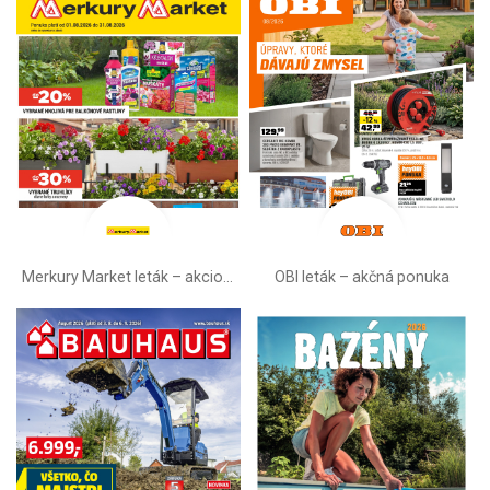
Merkury Market leták –⁠ akciová ponuka
OBI leták –⁠ akčná ponuka