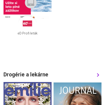
eD Profi leták
Drogérie a lekárne