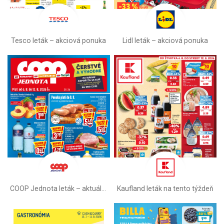
Tesco leták – akciová ponuka
Lidl leták –⁠ akciová ponuka
COOP Jednota leták –⁠ aktuálny
Kaufland leták na tento týždeň