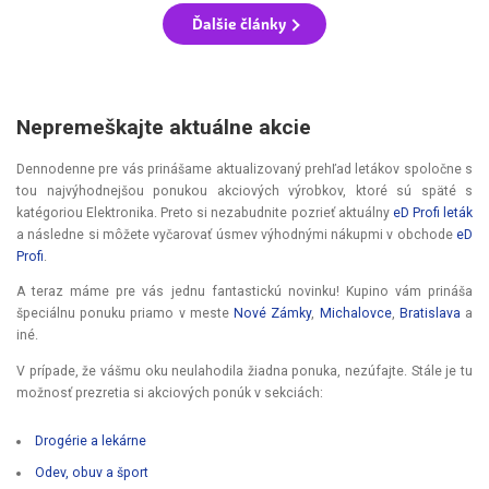
Ďalšie články
Nepremeškajte aktuálne akcie
Dennodenne pre vás prinášame aktualizovaný prehľad letákov spoločne s
tou najvýhodnejšou ponukou akciových výrobkov, ktoré sú späté s
katégoriou Elektronika. Preto si nezabudnite pozrieť aktuálny
eD Profi leták
a následne si môžete vyčarovať úsmev výhodnými nákupmi v obchode
eD
Profi
.
A teraz máme pre vás jednu fantastickú novinku! Kupino vám prináša
špeciálnu ponuku priamo v meste
Nové Zámky
,
Michalovce
,
Bratislava
a
iné.
V prípade, že vášmu oku neulahodila žiadna ponuka, nezúfajte. Stále je tu
možnosť prezretia si akciových ponúk v sekciách:
Drogérie a lekárne
Odev, obuv a šport