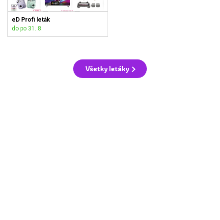
eD Profi leták
do po 31. 8.
Všetky letáky