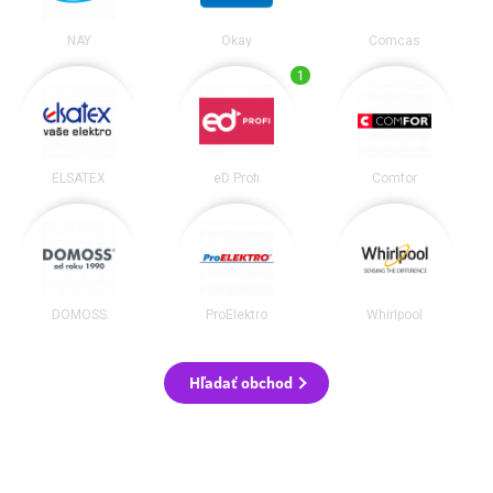
NAY
Okay
Comcas
1
ELSATEX
eD Profi
Comfor
DOMOSS
ProElektro
Whirlpool
Hľadať obchod