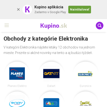
K
Kupino aplikácia
Nainštalovať
Zadarmo v Google Play
Kupino
.sk
Obchody z kategórie Elektronika
V kategórii Elektronika nájdete letáky 12 obchodov na jednom
mieste. Prezrite si akčné novinky na tento a aj budúci týždeň.
Planeo Elektro
Datart
Euronics