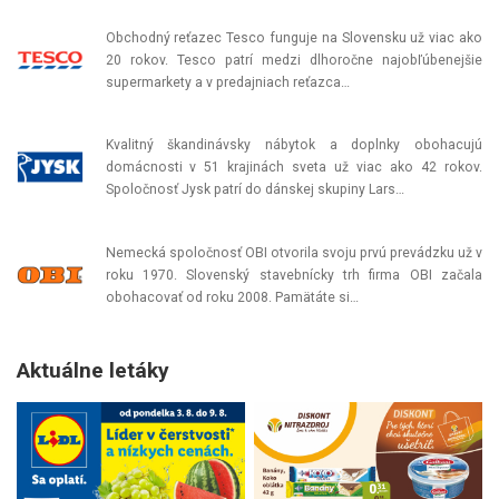
Obchodný reťazec Tesco funguje na Slovensku už viac ako
20 rokov. Tesco patrí medzi dlhoročne najobľúbenejšie
supermarkety a v predajniach reťazca…
Kvalitný škandinávsky nábytok a doplnky obohacujú
domácnosti v 51 krajinách sveta už viac ako 42 rokov.
Spoločnosť Jysk patrí do dánskej skupiny Lars…
Nemecká spoločnosť OBI otvorila svoju prvú prevádzku už v
roku 1970. Slovenský stavebnícky trh firma OBI začala
obohacovať od roku 2008. Pamätáte si…
Aktuálne letáky