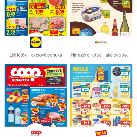
Lidl leták –⁠ akciová ponuka
Nitrazdroj leták –⁠ akciová ponuka