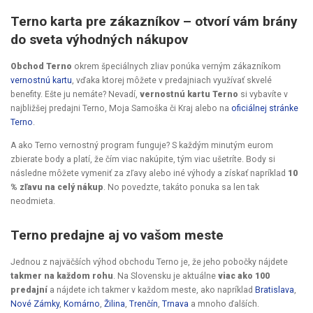
Terno karta pre zákazníkov – otvorí vám brány
do sveta výhodných nákupov
Obchod Terno
okrem špeciálnych zliav ponúka verným zákazníkom
vernostnú kartu
, vďaka ktorej môžete v predajniach využívať skvelé
benefity. Ešte ju nemáte? Nevadí,
vernostnú kartu Terno
si vybavíte v
najbližšej predajni Terno, Moja Samoška či Kraj alebo na
oficiálnej stránke
Terno
.
A ako Terno vernostný program funguje? S každým minutým eurom
zbierate body a platí, že čím viac nakúpite, tým viac ušetríte. Body si
následne môžete vymeniť za zľavy alebo iné výhody a získať napríklad
10
% zľavu na celý nákup
. No povedzte, takáto ponuka sa len tak
neodmieta.
Terno predajne aj vo vašom meste
Jednou z najväčších výhod obchodu Terno je, že jeho pobočky nájdete
takmer na každom rohu
. Na Slovensku je aktuálne
viac ako 100
predajní
a nájdete ich takmer v každom meste, ako napríklad
Bratislava
,
Nové Zámky
,
Komárno
,
Žilina
,
Trenčín
,
Trnava
a mnoho ďalších.