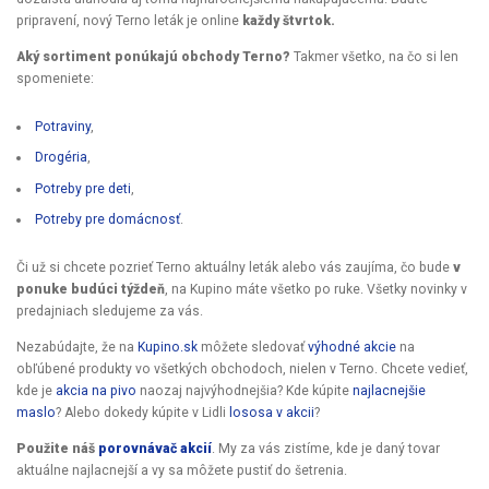
pripravení, nový Terno leták je online
každy štvrtok.
Aký sortiment ponúkajú obchody Terno?
Takmer všetko, na čo si len
spomeniete:
Potraviny
,
Drogéria
,
Potreby pre deti
,
Potreby pre domácnosť
.
Či už si chcete pozrieť Terno aktuálny leták alebo vás zaujíma, čo bude
v
ponuke budúci týždeň
, na Kupino máte všetko po ruke. Všetky novinky v
predajniach sledujeme za vás.
Nezabúdajte, že na
Kupino.sk
môžete sledovať
výhodné akcie
na
obľúbené produkty vo všetkých obchodoch, nielen v Terno. Chcete vedieť,
kde je
akcia na pivo
naozaj najvýhodnejšia? Kde kúpite
najlacnejšie
maslo
? Alebo dokedy kúpite v Lidli
lososa v akcii
?
Použite náš
porovnávač akcií
. My za vás zistíme, kde je daný tovar
aktuálne najlacnejší a vy sa môžete pustiť do šetrenia.