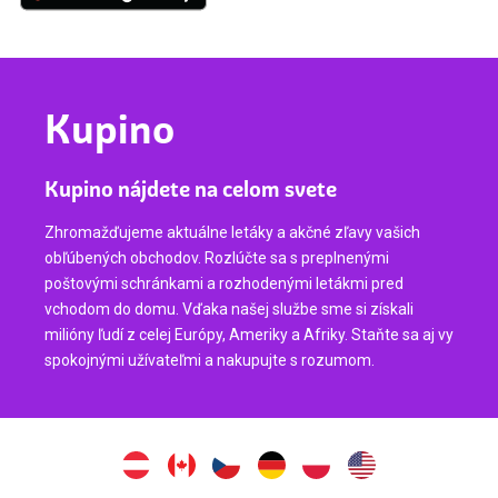
Kupino
Kupino nájdete na celom svete
Zhromažďujeme aktuálne letáky a akčné zľavy vašich
obľúbených obchodov. Rozlúčte sa s preplnenými
poštovými schránkami a rozhodenými letákmi pred
vchodom do domu. Vďaka našej službe sme si získali
milióny ľudí z celej Európy, Ameriky a Afriky. Staňte sa aj vy
spokojnými užívateľmi a nakupujte s rozumom.