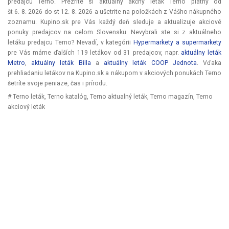
predajcu Terno. Prezrite si aktuálný akčný leták Terno platný od
št 6. 8. 2026
do
st 12. 8. 2026
a ušetrite na položkách z Vášho nákupného
zoznamu. Kupino.sk pre Vás každý deň sleduje a aktualizuje akciové
ponuky predajcov na celom Slovensku. Nevybrali ste si z aktuálneho
letáku predajcu Terno? Nevadí, v kategórii
Hypermarkety a supermarkety
pre Vás máme ďalších 119 letákov od 31 predajcov, napr.
aktuálny leták
Metro
,
aktuálny leták Billa
a
aktuálny leták COOP Jednota
. Vďaka
prehliadaniu letákov na Kupino.sk a nákupom v akciových ponukách Terno
šetríte svoje peniaze, čas i prírodu.
# Terno leták, Terno katalóg, Terno aktualný leták, Terno magazín, Terno
akciový leták