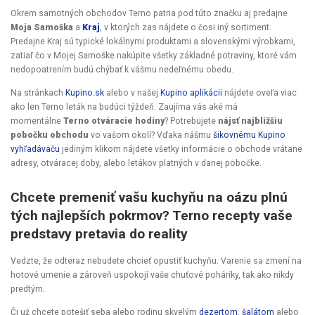
Okrem samotných obchodov Terno patria pod túto značku aj predajne
Moja Samoška
a
Kraj
, v ktorých zas nájdete o čosi iný sortiment.
Predajne Kraj sú typické lokálnymi produktami a slovenskými výrobkami,
zatiaľ čo v Mojej Samoške nakúpite všetky základné potraviny, ktoré vám
nedopoatrením budú chýbať k vášmu nedeľnému obedu.
Na stránkach
Kupino.sk
alebo v našej
Kupino aplikácii
nájdete oveľa viac
ako len Terno leták na budúci týždeň. Zaujíma vás aké má
momentálne
Terno otváracie hodiny
? Potrebujete
nájsť najbližšiu
pobočku obchodu
vo vašom okolí? Vďaka nášmu
šikovnému Kupino
vyhľadávaču
jediným klikom nájdete všetky informácie o obchode vrátane
adresy, otváracej doby, alebo letákov platných v danej pobočke.
Chcete premeniť vašu kuchyňu na oázu plnú
tých najlepších pokrmov? Terno recepty vaše
predstavy pretavia do reality
Vedzte, že odteraz nebudete chcieť opustiť kuchyňu. Varenie sa zmení na
hotové umenie a zároveň uspokojí vaše chuťové poháriky, tak ako nikdy
predtým.
Či už chcete potešiť seba alebo rodinu skvelým
dezertom
,
šalátom
alebo