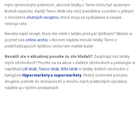
iným výnimočným pokrmom, akciové letáky v Terne môžu byť správnym
krokok úspechu. Každý Terno leták vás totiž pravidelne zoznámi s jednym
z množstva
chutných receptov
, ktoré stoja za vyskúšanie a navyše
nestoja veľa.
Neviete nájsť recept, ktorý ste videli v letáku pred pár týždňami? Skúste si
pozrieť náš
online archív
, v ktorom nájdete minulé letáky Terno z
predchádzajúcich týždňov. Určite tam niekde bude!
Nenašli ste v aktuálnej ponuke čo ste hľadali?
Zaujímajú vás letáky
iných obchodoch? Pozrite sa na akcie v ďalších obchodoch a prelistujte si
napríklad
Lidl leták
,
Tesco leták
,
Billa leták
či letáky ďalších obchodov z
kategórie
Hypermarkety a supermarkety
. Pestrý sortiment potravín,
drogérie, potrieb do domácností a mnoho iných praktických výrobkov,
nájdete aj v týchto predajniach.