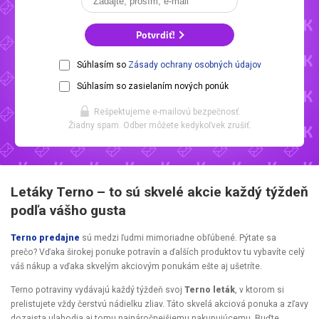
Potvrdiť!
Súhlasím so
Zásady ochrany osobných údajov
Súhlasím so zasielaním nových ponúk
Rešpektujeme e-mailovú bezpečnosť.
Žiadny spam. Odber môžete kedykoľvek zrušiť.
Letáky Terno – to sú skvelé akcie každý týždeň
podľa vášho gusta
Terno predajne
sú medzi ľudmi mimoriadne obľúbené. Pýtate sa
prečo? Vďaka širokej ponuke potravín a ďalších produktov tu vybavíte celý
váš nákup a vďaka skvelým akciovým ponukám ešte aj ušetríte.
Terno potraviny vydávajú každý týždeň svoj
Terno leták
, v ktorom si
prelistujete vždy čerstvú nádielku zliav. Táto skvelá akciová ponuka a zľavy
dozaista ulahodia aj tomu najnáročnejšiemu nakupujúcemu. Buďte