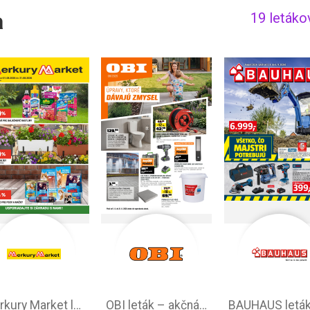
a
19 letáko
Merkury Market leták –⁠ akciová ponuka
OBI leták –⁠ akčná ponuka