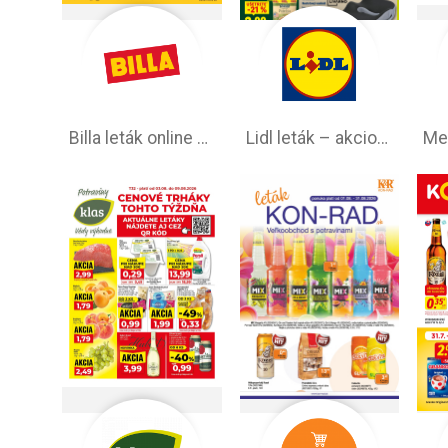
Billa leták online –⁠ aktuálny od stredy
Lidl leták –⁠ akciová ponuka