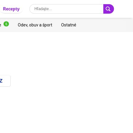
Recepty
6
e
Odev, obuv a šport
Ostatné
Z