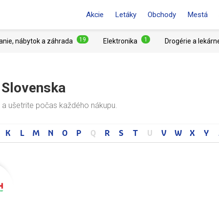
Akcie
Letáky
Obchody
Mestá
19
1
anie, nábytok a záhrada
Elektronika
Drogérie a lekárn
o Slovenska
 a ušetrite počas každého nákupu.
K
L
M
N
O
P
Q
R
S
T
U
V
W
X
Y