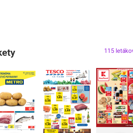
kety
115 letáko