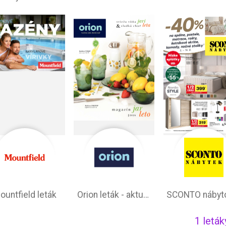
ountfield leták
Orion leták - aktuálna ponuka
1 leták