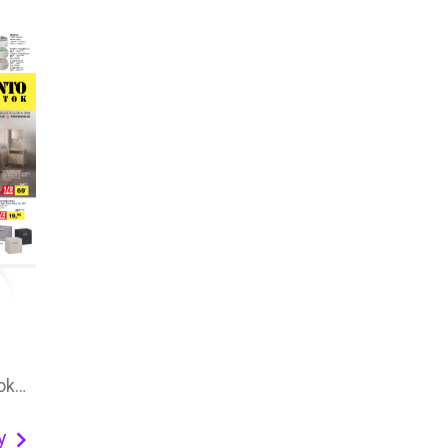
SCONTO nábytok leták – akčná ponuka
y