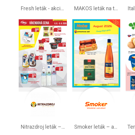
Fresh leták - akciová ponuka
MAKOS leták na tento týždeň
Nitrazdroj leták –⁠ akciová ponuka
Smoker leták – akčná ponuka