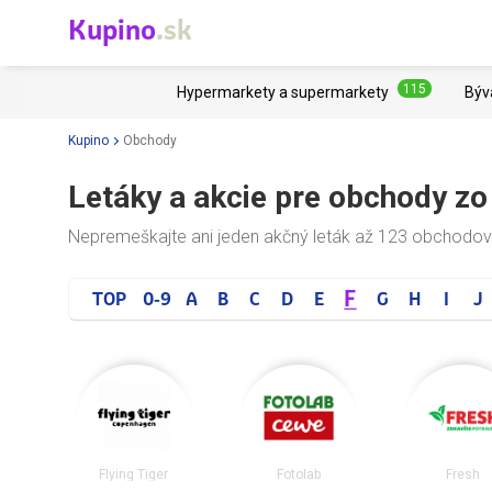
Kupino
.sk
115
Hypermarkety a supermarkety
Býv
Kupino
Obchody
Letáky a akcie pre obchody z
Nepremeškajte ani jeden akčný leták až 123 obchodov
F
TOP
0-9
A
B
C
D
E
G
H
I
J
Flying Tiger
Fotolab
Fresh