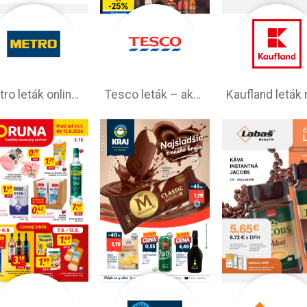
Metro leták online –⁠ aktuálna ponuka
Tesco leták – akciová ponuka