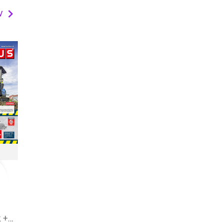
v
BAUHAUS leták + aktuálny katalóg