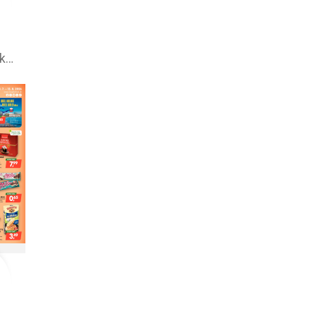
Labaš leták – akciová ponuka