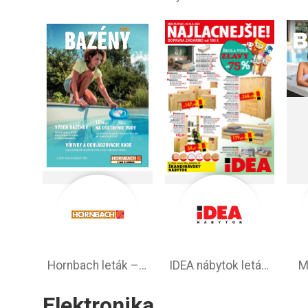
Hornbach leták – aktuálna ponuka
IDEA nábytok leták – akciová ponuka
M
Elektronika