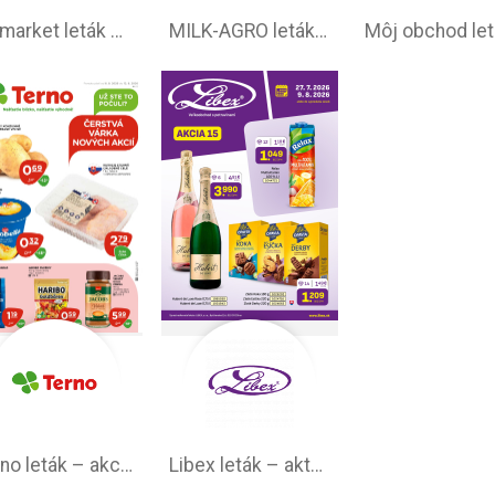
Italmarket leták –⁠ akciová ponuka
MILK-AGRO leták –⁠ akciová ponuka
Terno leták – akciová ponuka
Libex leták –⁠ aktuálny týždeň