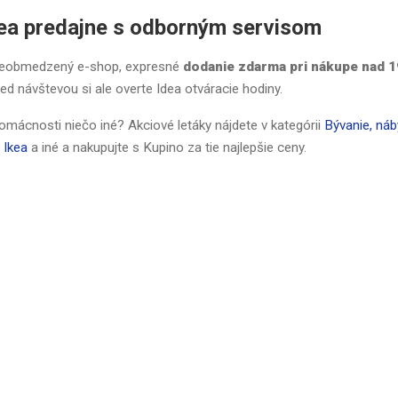
ea predajne s odborným servisom
 neobmedzený
e-shop
, expresné
dodanie zdarma pri nákupe nad 1
red návštevou si ale overte Idea otváracie hodiny.
omácnosti niečo iné? Akciové letáky nájdete v kategórii
Bývanie, náb
,
Ikea
a iné a nakupujte s Kupino za tie najlepšie ceny.