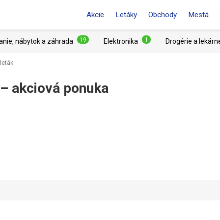
Akcie
Letáky
Obchody
Mestá
19
1
anie, nábytok a záhrada
Elektronika
Drogérie a lekárn
leták
 – akciová ponuka