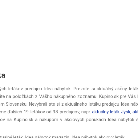
ka
ch letákov predajcu Idea nábytok. Prezrite si aktuálný akčný letá
ite na položkách z Vášho nákupného zoznamu. Kupino.sk pre Vás 
om Slovensku. Nevybrali ste si z aktuálneho letáku predajcu Idea ná
e ďalších 19 letákov od 38 predajcov, napr.
aktuálny leták Jysk
,
ak
ákov na Kupino.sk a nákupom v akciových ponukách Idea nábytok š
tualný leták, Idea nábytok magazín, Idea nábytok akciový leták