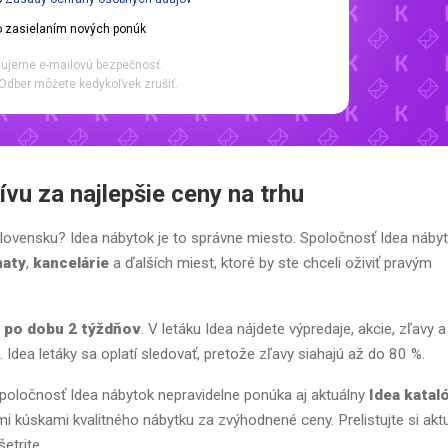
 zasielaním nových ponúk
ujeme e-mailovú bezpečnosť.
Odber môžete kedykoľvek zrušiť.
vu za najlepšie ceny na trhu
lovensku? Idea nábytok je to správne miesto. Spoločnosť Idea náby
haty
,
kancelárie
a ďalších miest, ktoré by ste chceli oživiť pravým
y po dobu 2 týždňov
. V letáku Idea nájdete výpredaje, akcie, zľavy a
Idea letáky sa oplatí sledovať, pretože zľavy siahajú až do 80 %.
 Spoločnosť Idea nábytok nepravidelne ponúka aj aktuálny
Idea katal
i kúskami kvalitného nábytku za zvýhodnené ceny. Prelistujte si akt
šetrite.