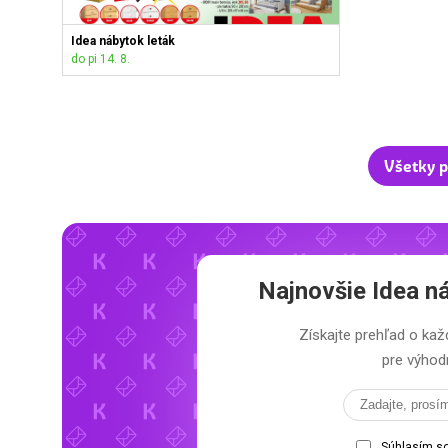
Idea nábytok leták
do pi 14. 8.
Všetky p
Najnovšie
Idea n
Získajte prehľad o k
pre výhodn
Súhlasím s