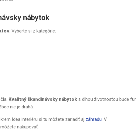
inávsky nábytok
ktov
. Vyberte si z kategórie:
ečia.
Kvalitný škandinávsky nábytok
s dlhou životnosťou bude fu
ôbec nie je drahá.
krem Idea interiéru si tu môžete zariadiť aj
záhradu
. V
 a môžete nakupovať.