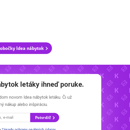
obočky Idea nábytok
ábytok letáky
ihneď poruke.
aždom novom
Idea nábytok letáku.
Či už
ý nákup alebo inšpiráciu.
Potvrdiť!
o
Zásady ochrany osobných údajov