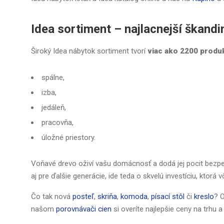
Idea sortiment – najlacnejší škand
Široký Idea nábytok sortiment tvorí
viac ako 2200 produ
spálne,
izba,
jedáleň,
pracovňa,
úložné priestory.
Voňavé drevo oživí vašu domácnosť a dodá jej pocit bezp
aj pre ďalšie generácie, ide teda o skvelú investíciu, ktorá v
Čo tak nová
posteľ
,
skriňa
,
komoda
,
písací stôl
či
kreslo
? O
našom
porovnávači cien
si overíte najlepšie ceny na trhu