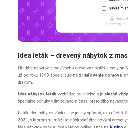
Súhlasím so
Rešpekt
Žiadny spam. 
Idea leták – drevený nábytok z masí
Hľadáte nábytok z masívneho dreva za najnižšie ceny na S
už od roku 1993 špecializuje na
zriaďovanie domova
,
c
drevom.
Idea nábytok leták
vychádza pravidelne a je
platný vžd
špeciálne ponuky v limitovanom čase, preto dlho neváhajte. 
Leták Idea nábytok však nie je jediný spôsob, ako ušetriť.
2021
, v ktorom sa môžete inšpirovať dizajnovými dreveným
Idea nábytok leták a Idea katalóg online u nás na
Kupino
a 