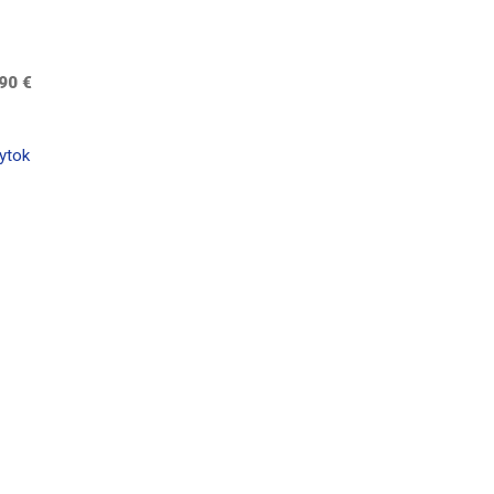
90 €
ytok