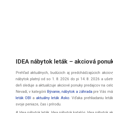
IDEA nábytok leták – akciová ponu
Prehľad aktuálnych, budúcich aj predchádzajúcich akciový
nábytok platný od
so 1. 8. 2026
do
pi 14. 8. 2026
a ušetr
deň sleduje a aktualizuje akciové ponuky predajcov na cel
Nevadí, v kategórii
Bývanie, nábytok a záhrada
pre Vás mám
leták OBI
a
aktuálny leták Asko
. Vďaka prehliadaniu let
svoje peniaze, čas i prírodu.
# Idea nábytok leták, Idea nábytok katalóg, Idea nábytok ak