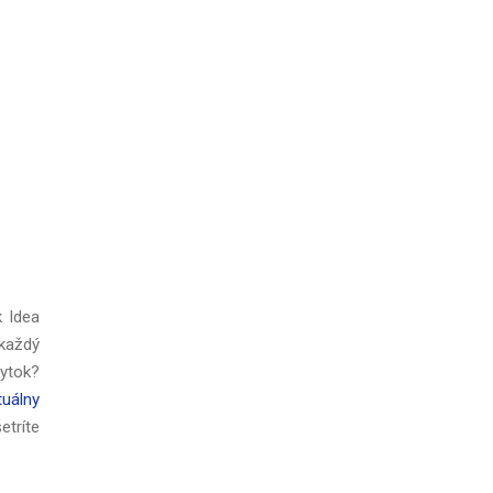
k Idea
každý
bytok?
tuálny
etríte