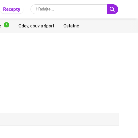
Recepty
6
e
Odev, obuv a šport
Ostatné