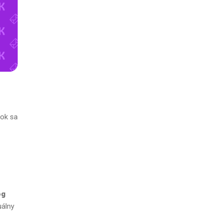
tok sa
óg
uálny