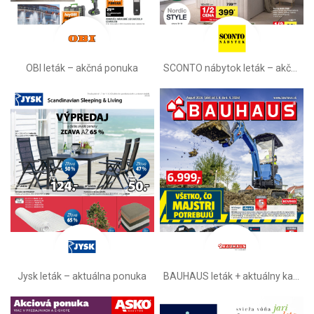
OBI leták –⁠ akčná ponuka
SCONTO nábytok leták – akčná ponuka
Jysk leták – aktuálna ponuka
BAUHAUS leták + aktuálny katalóg