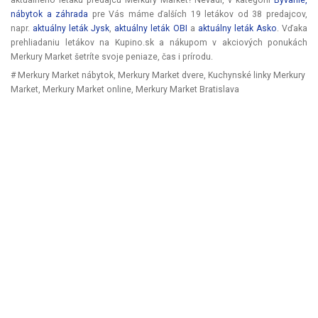
aktuálneho letáku predajcu Merkury Market? Nevadí, v kategórii
Bývanie,
nábytok a záhrada
pre Vás máme ďalších 19 letákov od 38 predajcov,
napr.
aktuálny leták Jysk
,
aktuálny leták OBI
a
aktuálny leták Asko
. Vďaka
prehliadaniu letákov na Kupino.sk a nákupom v akciových ponukách
Merkury Market šetríte svoje peniaze, čas i prírodu.
# Merkury Market nábytok, Merkury Market dvere, Kuchynské linky Merkury
Market, Merkury Market online, Merkury Market Bratislava