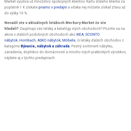
Market využíva už množstvo spokojných klientov. Kartu stáleho klienta za
poplatok 1 € získate
priamo v predajni
a vďaka nej môžete získať zľavu až
do výšky 10 %.
Nenašli ste v aktuálnych letákoch Merkury Market čo ste
hľadali?
Zaujímajú vás letáky a katalógy iných obchodoch? Pozrite sa na
akcie v ďalších podobných obchodoch ako
IKEA
,
SCONTO
nábytok
,
Hornbach
,
ASKO nábytok
,
Möbelix
, či letáky ďalších obchodov z
kategórie
Bývanie, nábytok a záhrada
. Pestrý sortiment nábytku,
zariadenia, doplnkov do domácností a mnoho iných praktických výrobkov,
nájdete aj v týchto predajniach.