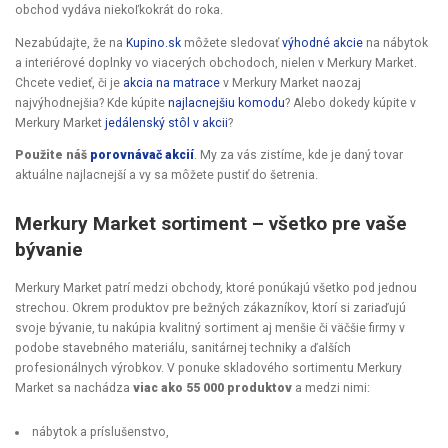
obchod vydáva niekoľkokrát do roka.
Nezabúdajte, že na
Kupino.sk
môžete sledovať
výhodné akcie
na nábytok
a interiérové doplnky vo viacerých obchodoch, nielen v Merkury Market.
Chcete vedieť, či je
akcia na matrace
v Merkury Market naozaj
najvýhodnejšia? Kde kúpite
najlacnejšiu komodu
? Alebo dokedy kúpite v
Merkury Market
jedálenský stôl v akcii
?
Použite náš
porovnávač akcií
. My za vás zistíme, kde je daný tovar
aktuálne najlacnejší a vy sa môžete pustiť do šetrenia.
Merkury Market sortiment – všetko pre vaše
bývanie
Merkury Market patrí medzi obchody, ktoré ponúkajú všetko pod jednou
strechou. Okrem produktov pre bežných zákazníkov, ktorí si zariaďujú
svoje bývanie, tu nakúpia kvalitný sortiment aj menšie či väčšie firmy v
podobe stavebného materiálu, sanitárnej techniky a ďalších
profesionálnych výrobkov. V ponuke skladového sortimentu Merkury
Market sa nachádza
viac ako 55 000 produktov
a medzi nimi:
nábytok a príslušenstvo,