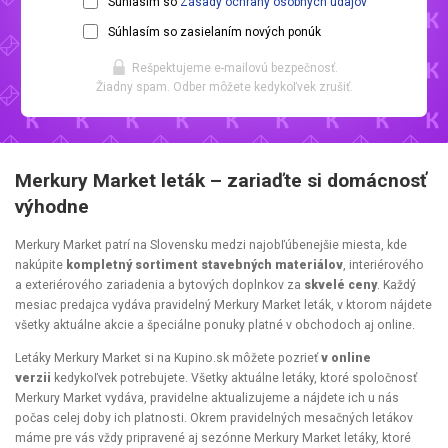
Súhlasím so
Zásady ochrany osobných údajov
Súhlasím so zasielaním nových ponúk
Rešpektujeme e-mailovú bezpečnosť.
Žiadny spam. Odber môžete kedykoľvek zrušiť.
Merkury Market leták – zariaďte si domácnosť
výhodne
Merkury Market patrí na Slovensku medzi najobľúbenejšie miesta, kde
nakúpite
kompletný sortiment stavebných materiálov
, interiérového
a exteriérového zariadenia a bytových doplnkov za
skvelé ceny
. Každý
mesiac predajca vydáva pravidelný Merkury Market leták, v ktorom nájdete
všetky aktuálne akcie a špeciálne ponuky platné v obchodoch aj online.
Letáky Merkury Market si na Kupino.sk môžete pozrieť
v online
verzii
kedykoľvek potrebujete. Všetky aktuálne letáky, ktoré spoločnosť
Merkury Market vydáva, pravidelne aktualizujeme a nájdete ich u nás
počas celej doby ich platnosti. Okrem pravidelných mesačných letákov
máme pre vás vždy pripravené aj sezónne Merkury Market letáky, ktoré