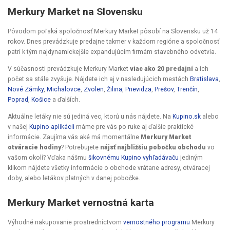
Merkury Market na Slovensku
Pôvodom poľská spoločnosť Merkury Market pôsobí na Slovensku už 14
rokov. Dnes prevádzkuje predajne takmer v každom regióne a spoločnosť
patrí k tým najdynamickejšie expandujúcim firmám stavebného odvetvia.
V súčasnosti prevádzkuje Merkury Market
viac ako 20 predajní
a ich
počet sa stále zvyšuje. Nájdete ich aj v nasledujúcich mestách
Bratislava
,
Nové Zámky
,
Michalovce
,
Zvolen
,
Žilina
,
Prievidza
,
Prešov
,
Trenčín
,
Poprad
,
Košice
a ďalších.
Aktuálne letáky nie sú jediná vec, ktorú u nás nájdete. Na
Kupino.sk
alebo
v našej
Kupino aplikácii
máme pre vás po ruke aj ďalšie praktické
informácie. Zaujíma vás aké má momentálne
Merkury Market
otváracie hodiny
? Potrebujete
nájsť najbližšiu pobočku obchodu
vo
vašom okolí? Vďaka nášmu
šikovnému Kupino vyhľadávaču
jediným
klikom nájdete všetky informácie o obchode vrátane adresy, otváracej
doby, alebo letákov platných v danej pobočke.
Merkury Market vernostná karta
Výhodné nakupovanie prostredníctvom
vernostného programu
Merkury