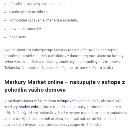
náradie, stroje a vybavenie dielne,
všetko pre vašu záhradu,
kompletné vybavenie interiéru a exteriéru,
stavebné materiály,
dekorácie.
Svojím klientom zabezpečuje Merkury Market prístup k najpestrejšej
ponuke keramickej dlažby a obkladov v danom regióne. Akcie na bohatý
výber vzorov dlažieb a obkladov, značkových zahraničných výrobcov z
Talianska, Nemecka a Španielska nájdete takmer v každom letáku.
Merkury Market online – nakupujte v eshope z
pohodlia vášho domova
V Merkury Market môžete tovar
nakupovať aj online
. Stačí, ak navštívite
Merkury Market eshop
, kde okrem širokej ponuky sortimentu nájdete aj
užitočné rady od profesionálov, či už o výbere materiálov alebo zariadenia
interiérov. Aj pri nákupe online platá, že si váš nákup môžete nechať
doviezť až k dverám a doručenie trvá zvyčajne do 24 hodín.