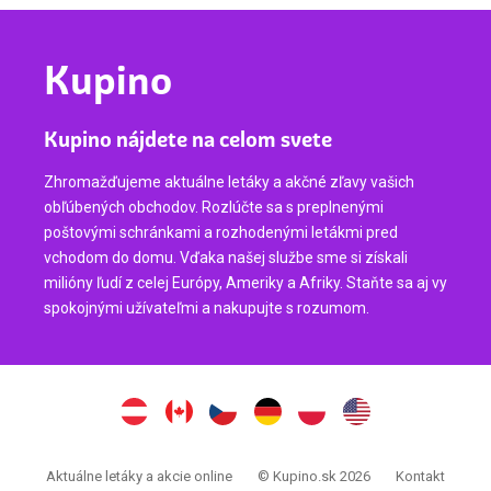
Kupino
Kupino nájdete na celom svete
Zhromažďujeme aktuálne letáky a akčné zľavy vašich
obľúbených obchodov. Rozlúčte sa s preplnenými
poštovými schránkami a rozhodenými letákmi pred
vchodom do domu. Vďaka našej službe sme si získali
milióny ľudí z celej Európy, Ameriky a Afriky. Staňte sa aj vy
spokojnými užívateľmi a nakupujte s rozumom.
Aktuálne letáky a akcie online
© Kupino.sk 2026
Kontakt