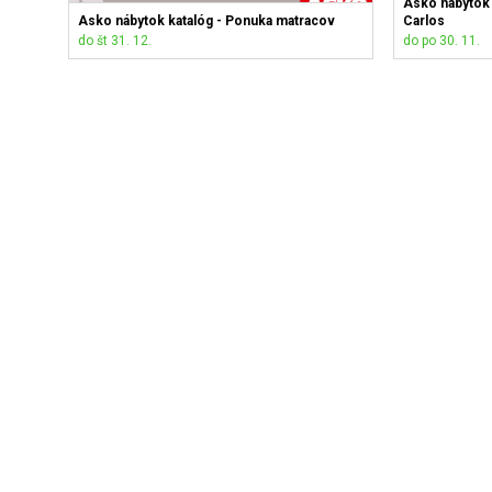
Asko nábytok 
Asko nábytok katalóg - Ponuka matracov
Carlos
do št 31. 12.
do po 30. 11.