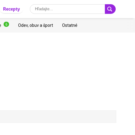
Recepty
6
e
Odev, obuv a šport
Ostatné