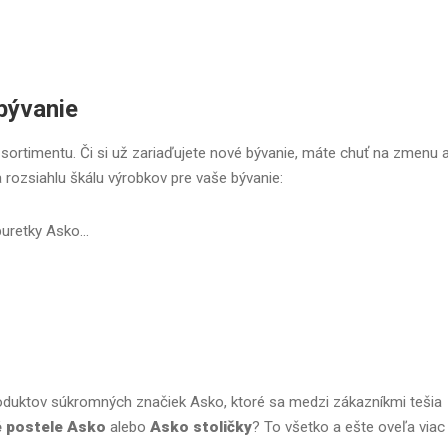
bývanie
ortimentu. Či si už zariaďujete nové bývanie, máte chuť na zmenu 
 rozsiahlu škálu výrobkov pre vaše bývanie:
uretky Asko...
produktov súkromných značiek Asko, ktoré sa medzi zákazníkmi tešia
 postele Asko
alebo
Asko stoličky
? To všetko a ešte oveľa viac