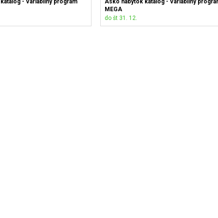
katalóg - Variabilný program
Asko nábytok katalóg - Variabilný progr
MEGA
do št 31. 12.