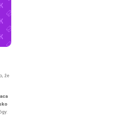
o, že
iaca
sko
ógy: