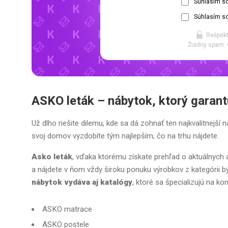
Súhlasím s
Súhlasím so
Rešpekt
Žiadny spam. 
ASKO
leták – nábytok, ktorý garantu
Už dlho riešite dilemu, kde sa dá zohnať ten najkvalitnej
svoj domov vyzdobíte tým najlepším, čo na trhu nájdete.
Asko leták
, vďaka ktorému získate prehľad o aktuálnych
a nájdete v ňom vždy široku ponuku výrobkov z kategórii b
nábytok vydáva aj katalógy
, ktoré sa špecializujú na ko
ASKO matrace
ASKO postele