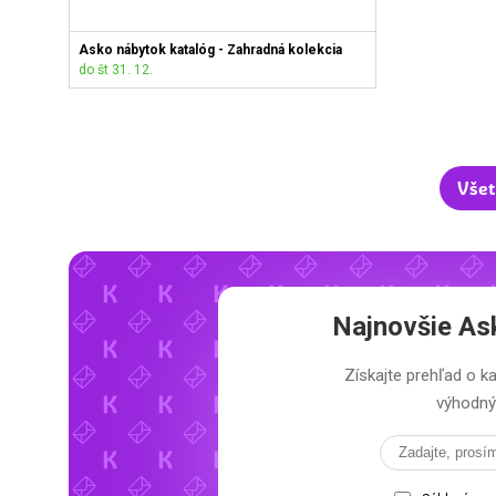
Asko nábytok katalóg - Zahradná kolekcia
do št 31. 12.
Všet
Najnovšie
As
Získajte prehľad o
výhodný 