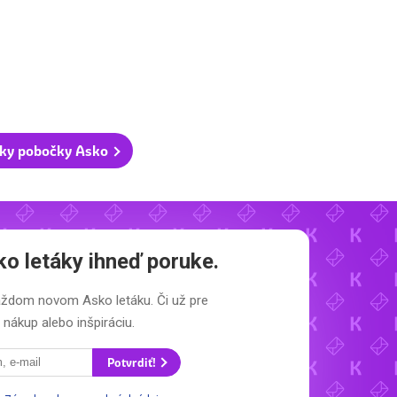
ky pobočky Asko
ko letáky
ihneď poruke.
 každom novom
Asko letáku.
Či už pre
nákup alebo inšpiráciu.
Potvrdiť!