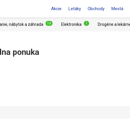
Akcie
Letáky
Obchody
Mestá
19
1
anie, nábytok a záhrada
Elektronika
Drogérie a lekárn
lna ponuka