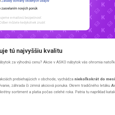
o
Zásady ochrany osobných údajov
 zasielaním nových ponúk
ujeme e-mailovú bezpečnosť.
Odber môžete kedykoľvek zrušiť.
je tú najvyššiu kvalitu
ší nábytok za výhodnú cenu? Akcie v ASKO nábytok vás ohromia natoľk
 akciách prebiehajúcich v obchode, vychádza
niekoľkokrát do mes
ývanie, záhrada či zimná akciová ponuka. Okrem tradičného letáku
A
nkrétny sortiment a platia počas celehé roka. Patria tu napríklad katal