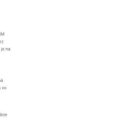
SIM
ez
 je na
má
a vo
ácie