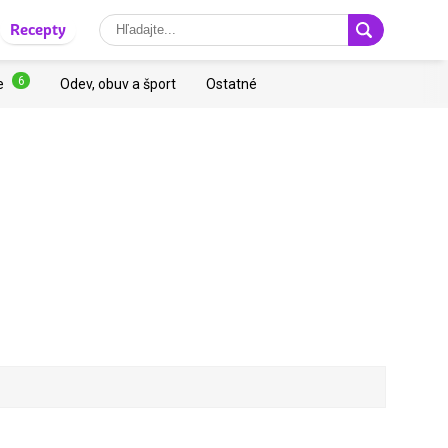
Recepty
6
e
Odev, obuv a šport
Ostatné