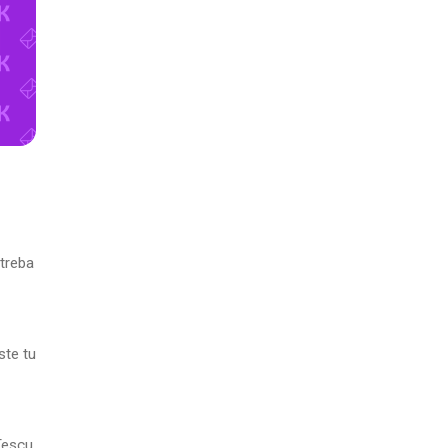
etreba
ste tu
Tescu.