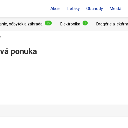
Akcie
Letáky
Obchody
Mestá
19
1
anie, nábytok a záhrada
Elektronika
Drogérie a lekárn
k
ová ponuka