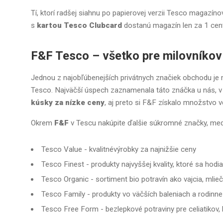
Tí, ktorí radšej siahnu po papierovej verzii Tesco magazín
s
kartou Tesco Clubcard
dostanú magazín len za 1 cen
F&F Tesco – všetko pre milovníkov
Jednou z najobľúbenejších privátnych značiek obchodu je
Tesco. Najväčší úspech zaznamenala táto znáčka u nás, 
kúsky za nízke ceny
, aj preto si F&F získalo množstvo 
Okrem
F&F
v Tescu nakúpite ďalšie súkromné značky, medz
Tesco Value - kvalitnévýrobky za najnižšie ceny
Tesco Finest - produkty najvyššej kvality, ktoré sa hodi
Tesco Organic - sortiment bio potravín ako vajcia, mlie
Tesco Family - produkty vo väčších baleniach a rodinn
Tesco Free Form - bezlepkové potraviny pre celiatikov,