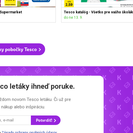
 Supermarket
Tesco katalóg - Všetko pre vašho školák
do ne 13. 9.
ky pobočky Tesco
co letáky
ihneď poruke.
 každom novom
Tesco letáku.
Či už pre
nákup alebo inšpiráciu.
Potvrdiť!
o
Zásady ochrany osobných údajov