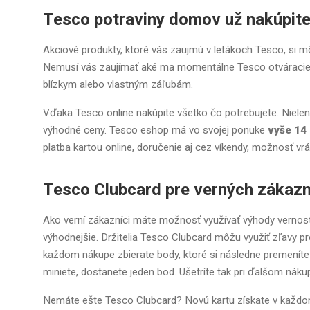
Tesco potraviny domov už nakúpite 
Akciové produkty, ktoré vás zaujmú v letákoch Tesco, si m
Nemusí vás zaujímať aké ma momentálne Tesco otváracie h
blízkym alebo vlastným záľubám.
Vďaka Tesco online nakúpite všetko čo potrebujete. Nielen p
výhodné ceny. Tesco eshop má vo svojej ponuke
vyše 14
platba kartou online, doručenie aj cez víkendy, možnosť vr
Tesco Clubcard pre verných zákaz
Ako verní zákazníci máte možnosť využívať výhody vern
výhodnejšie. Držitelia Tesco Clubcard môžu využiť zľavy pr
každom nákupe zbierate body, ktoré si následne premeníte
miniete, dostanete jeden bod. Ušetríte tak pri ďalšom náku
Nemáte ešte Tesco Clubcard? Novú kartu získate v každom