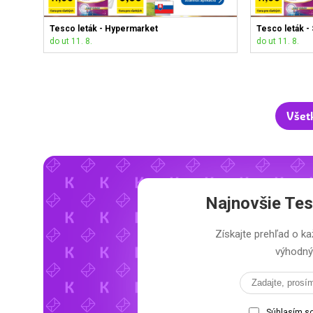
Tesco leták - Hypermarket
Tesco leták -
do ut 11. 8.
do ut 11. 8.
Všet
Najnovšie
Tes
Získajte prehľad o
výhodný 
Súhlasím s