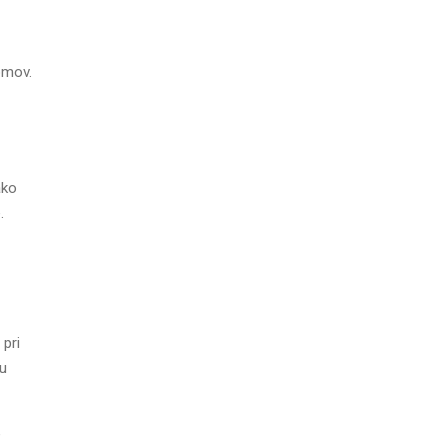
omov.
ko
.
 pri
cu
e