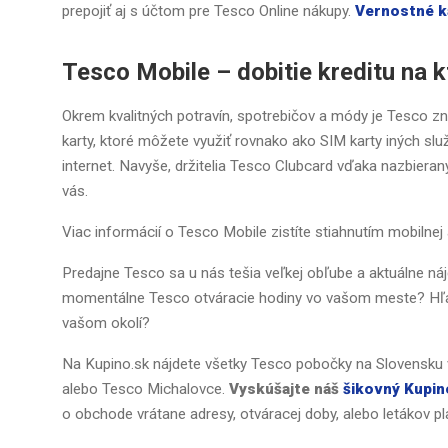
prepojiť aj s účtom pre Tesco Online nákupy.
Vernostné k
Tesco Mobile – dobitie kreditu na 
Okrem kvalitných potravín, spotrebičov a módy je Tesco 
karty, ktoré môžete využiť rovnako ako SIM karty iných slu
internet. Navyše, držitelia Tesco Clubcard vďaka nazbie
vás.
Viac informácií o Tesco Mobile zistíte stiahnutím mobilne
Predajne Tesco sa u nás tešia veľkej obľube a aktuálne n
momentálne Tesco otváracie hodiny vo vašom meste? Hľadát
vašom okolí?
Na Kupino.sk nájdete všetky Tesco pobočky na Slovensku v
alebo Tesco Michalovce.
Vyskúšajte náš
šikovný Kupin
o obchode vrátane adresy, otváracej doby, alebo letákov p