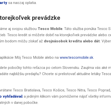
arty
sa naozaj oplatia.
ktorejkoľvek prevádzke
známe aj svojou službou
Tesco Mobile
. Táto služba ponúka Tesco 
žieb. Tesco kredit si môžete dobiť na ktorejkoľvek prevádzke alebo c
raným bodom môžu získať až
dvojnásobok kreditu alebo dát
. Výber
j aplikácie Môj Tesco Mobile alebo na
www.tescomobile.sk
.
ájdete pobočky tohto reťazca po celom Slovensku. Zaujíma vás aké 
e najbližšiu predajňu? Chcete si prelistovať aktuálne letáky Tesc
rátane Tesco Bratislava, Tesco Košice, Tesco Nitra, Tesco Poprad,
o vyhľadávač
a jediným klikom vám pomôžeme nájsť všetky inform
latných v danej pobočke.