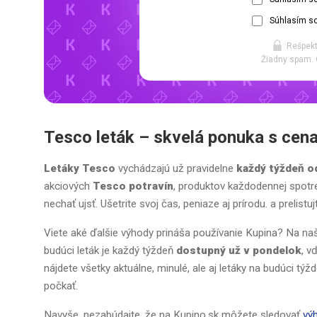
Súhlasím so
Rešpekt
Žiadny spam. 
Tesco leták
– skvelá ponuka s cen
Letáky Tesco
vychádzajú už pravidelne
každý týždeň o
akciových
Tesco potravín
, produktov každodennej spotr
nechať ujsť. Ušetrite svoj čas, peniaze aj prírodu. a prelis
Viete aké ďalšie výhody prináša používanie Kupina? Na naše
budúci leták je každý týždeň
dostupný už v pondelok
, v
nájdete všetky aktuálne, minulé, ale aj letáky na budúci tý
počkať.
Navyše, nezabúdajte, že na Kupino.sk môžete sledovať
vý