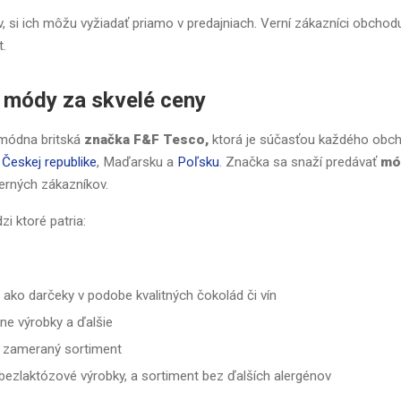
ov, si ich môžu vyžiadať priamo v predajniach. Verní zákazníci obchod
t.
 módy za skvelé ceny
 módna britská
značka F&F Tesco,
ktorá je súčasťou každého obc
v
Českej republike
, Maďarsku a
Poľsku
. Značka sa snaží predávať
mó
verných zákazníkov.
i ktoré patria:
a ako darčeky v podobe kvalitných čokolád či vín
čne výrobky a ďalšie
e zameraný sortiment
 bezlaktózové výrobky, a sortiment bez ďalších alergénov