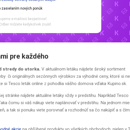
 zasielaním nových ponúk
ujeme e-mailovú bezpečnosť.
Odber môžete kedykoľvek zrušiť.
ami pre každého
d stredy do utorka.
V aktuálnom letáku nájdete široký sortiment
eby či originálnych sezónnych výrobkov za výhodné ceny, ktoré si n
tujte si Tesco leták online z pohodlia vášho domova vďaka Kupino.sk.
j stránke nájdete aktuálne letáky vždy v predstihu. Napríklad Tesco
ďaka čomu si váš nákup viete naplánovať v predstihu. Na jednom mie
ždeň, a tak si ponuku viete porovnať a rozhodnúť sa čo nakúpiť a s čím
hodné akcie
na obľúbené produkty vo všetkých obchodoch, nielen v 