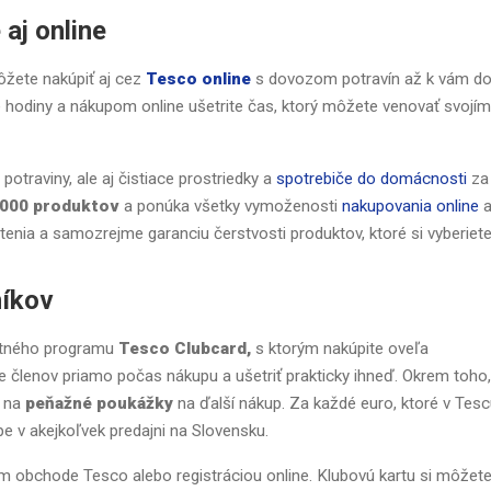
aj online
ôžete nakúpiť aj cez
Tesco online
s dovozom potravín až k vám d
odiny a nákupom online ušetrite čas, ktorý môžete venovať svojím
otraviny, ale aj čistiace prostriedky a
spotrebiče do domácnosti
za
 000 produktov
a ponúka všetky vymoženosti
nakupovania online
a
átenia a samozrejme garanciu čerstvosti produktov, ktoré si vyberiete
níkov
ostného programu
Tesco Clubcard,
s ktorým nakúpite oveľa
e členov priamo počas nákupu a ušetriť prakticky ihneď. Okrem toho,
 na
peňažné poukážky
na ďalší nákup. Za každé euro, ktoré v Tes
pe v akejkoľvek predajni na Slovensku.
 obchode Tesco alebo registráciou online. Klubovú kartu si môžet