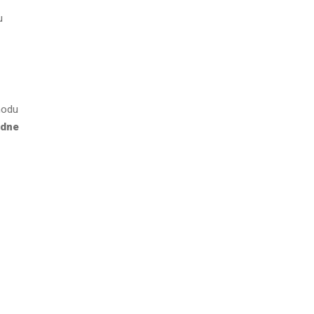
u
hodu
dne