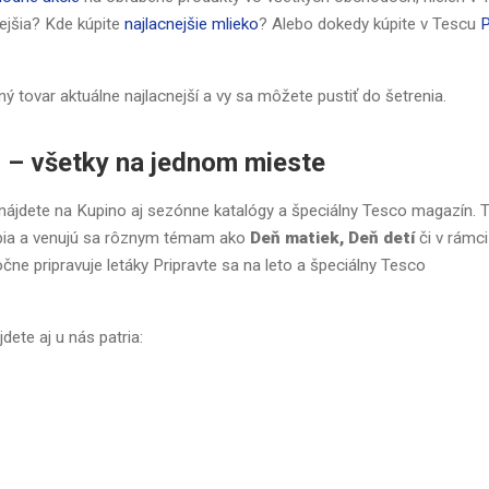
ejšia? Kde kúpite
najlacnejšie mlieko
? Alebo dokedy kúpite v Tescu
P
aný tovar aktuálne najlacnejší a vy sa môžete pustiť do šetrenia.
n – všetky na jednom mieste
nájdete na Kupino aj sezónne katalógy a špeciálny Tesco magazín. T
dobia a venujú sa rôznym témam ako
Deň matiek, Deň detí
či v rámci
čne pripravuje letáky Pripravte sa na leto a špeciálny Tesco
dete aj u nás patria: