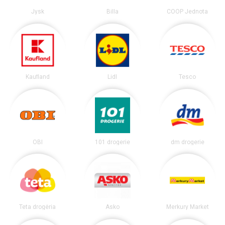
Jysk
Billa
COOP Jednota
Kaufland
Lidl
Tesco
OBI
101 drogerie
dm drogerie
Teta drogéria
Asko
Merkury Market