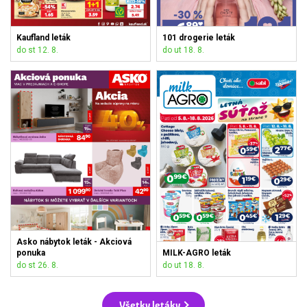
Kaufland leták
101 drogerie leták
do st 12. 8.
do ut 18. 8.
Asko nábytok leták - Akciová
ponuka
MILK-AGRO leták
do st 26. 8.
do ut 18. 8.
Všetky letáky