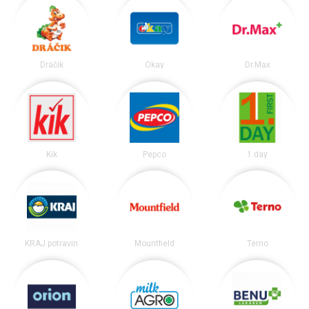
Dráčik
Okay
Dr.Max
Kik
Pepco
1.day
KRAJ potravín
Mountfield
Terno