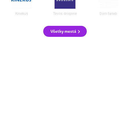
Kinekus
Tevos drogérie
Dom farieb
Všetky mestá