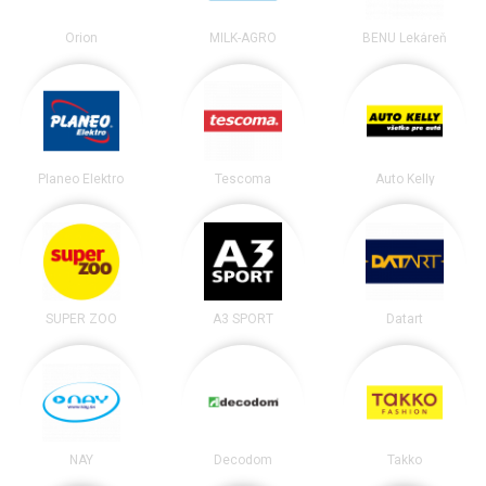
Orion
MILK-AGRO
BENU Lekáreň
Planeo Elektro
Tescoma
Auto Kelly
SUPER ZOO
A3 SPORT
Datart
NAY
Decodom
Takko