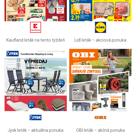
Kaufland leták na tento týždeň
Lidl leták –⁠ akciová ponuka
Jysk leták – aktuálna ponuka
OBI leták –⁠ akčná ponuka