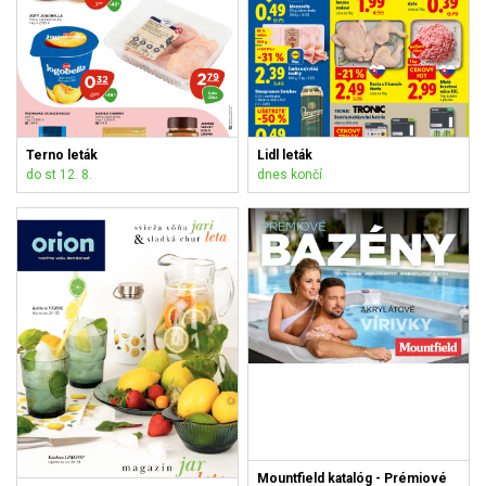
Terno leták
Lidl leták
do st 12. 8.
dnes končí
Mountfield katalóg - Prémiové