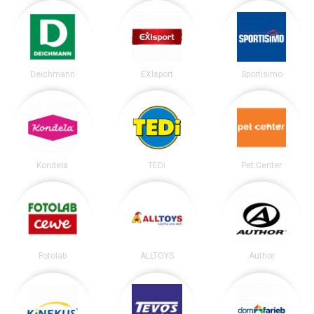
Deichmann
EXIsport
Sportisimo
Kondela
TEDi
Pet Center
Fotolab
ALLTOYS
Author