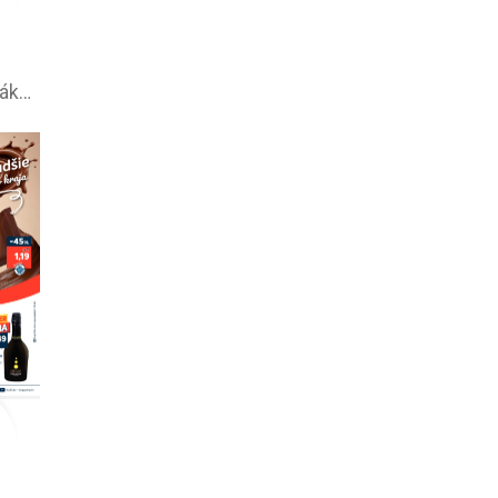
Môj obchod leták –⁠ akciová ponuka