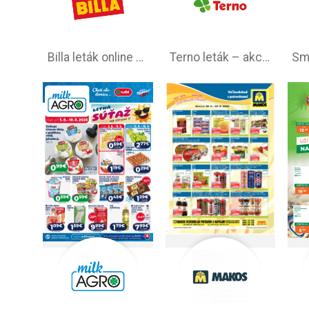
Billa leták online –⁠ aktuálny od stredy
Terno leták – akciová ponuka