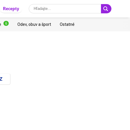
Recepty
6
e
Odev, obuv a šport
Ostatné
Z