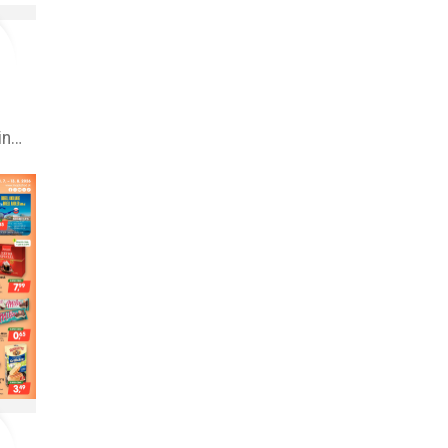
Metro leták online –⁠ aktuálna ponuka