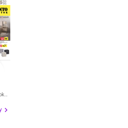
SCONTO nábytok leták – akčná ponuka
y