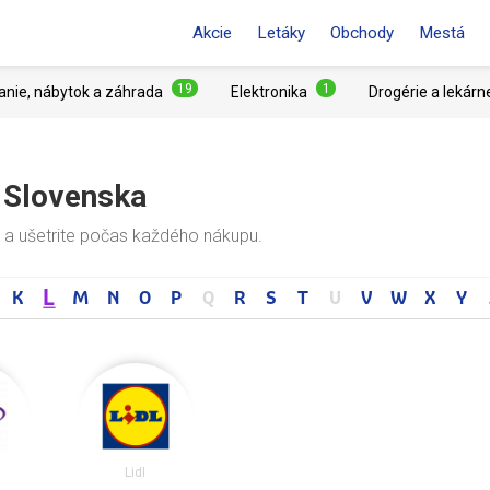
Akcie
Letáky
Obchody
Mestá
19
1
anie, nábytok a záhrada
Elektronika
Drogérie a lekárn
o Slovenska
 a ušetrite počas každého nákupu.
L
K
M
N
O
P
Q
R
S
T
U
V
W
X
Y
Lidl