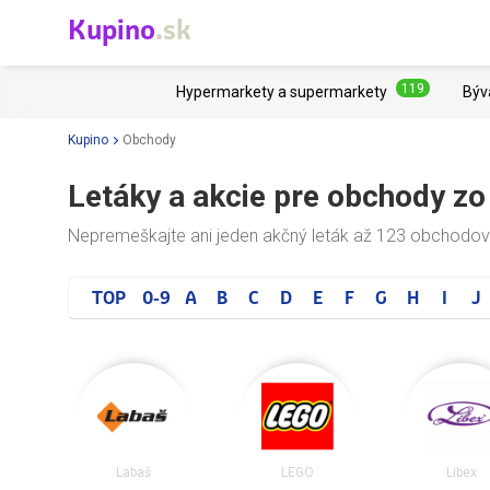
Kupino
.sk
119
Hypermarkety a supermarkety
Býv
Kupino
Obchody
Letáky a akcie pre obchody z
Nepremeškajte ani jeden akčný leták až 123 obchodov
TOP
0-9
A
B
C
D
E
F
G
H
I
J
Labaš
LEGO
Libex