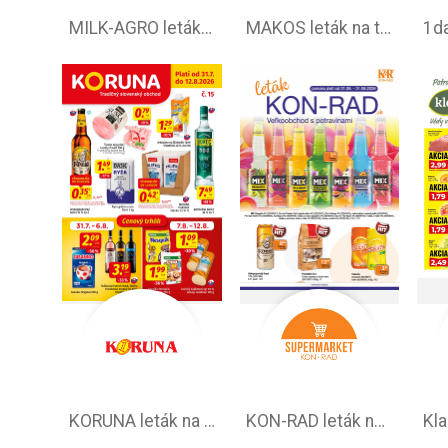
MILK-AGRO leták –⁠ akciová ponuka
MAKOS leták na tento týždeň
KORUNA leták na tento týždeň
KON-RAD leták na tento týždeň