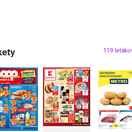
kety
119 letáko