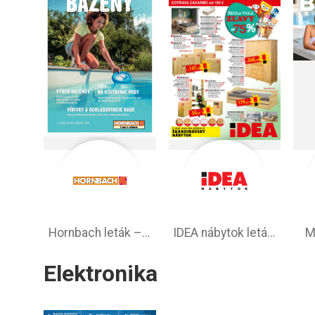
Hornbach leták – aktuálna ponuka
IDEA nábytok leták – akciová ponuka
M
Elektronika