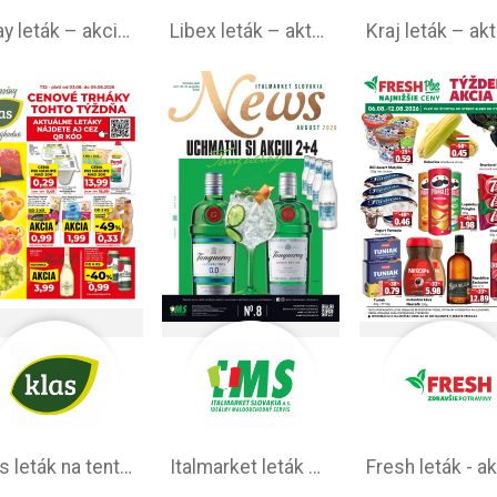
1day leták – akciová ponuka
Libex leták –⁠ aktuálny týždeň
Klas leták na tento týždeň
Italmarket leták –⁠ akciová ponuka