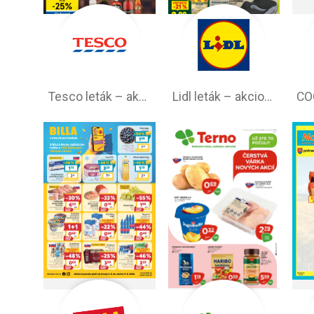
Tesco leták – akciová ponuka
Lidl leták –⁠ akciová ponuka