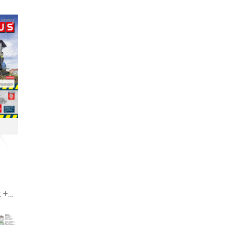
BAUHAUS leták + aktuálny katalóg