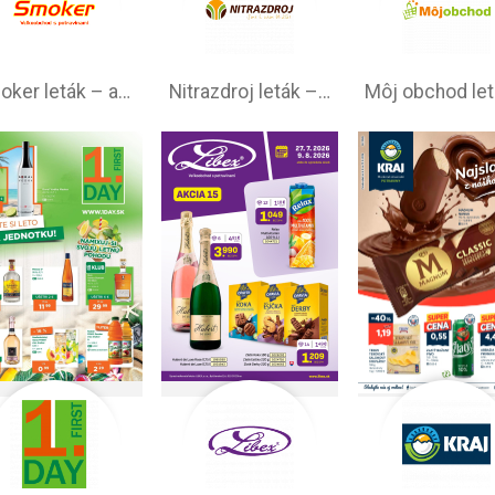
Smoker leták – akčná ponuka
Nitrazdroj leták –⁠ akciová ponuka