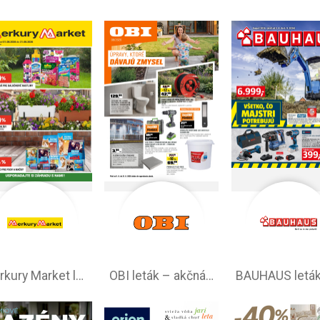
Merkury Market leták –⁠ akciová ponuka
OBI leták –⁠ akčná ponuka