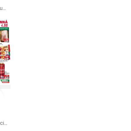
Kraj leták – aktuálna ponuka
Fresh leták - akciová ponuka