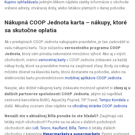
Kupino vyhľadávaču
jediným klikom nájdete všetky informácie o obchode
vrátane adresy, otváracej doby, alebo letákov platných v danej pobočke.
Nákupná COOP Jednota karta – nákupy, ktoré
sa skutočne oplatia
Ak v predajniach COOP Jednota nakupujete pravidelne, je čas zadovážiť si
vašu nákupnú kartu. Tá je súčasťou
vernostného programu COOP
Jednota
, ktorý vám prináša nekonečné množstvo výhod. Ako aj v iných
obchodoch, vrámci
vernostnej karty
v COOP Jednota získavate za každý
nákup body, ktoré sa pravidelne menia na zaujímavé zľavy. Body za nákup
môžete zbierať na klasickú kartu, ktorú dostanete na pobočke, alebo na
elektronickú kartu prostredníctvom
mobilnej aplikácie COOP Jednota
.
Navyše, ako držiteľ nákupnej karty získavate možnosť uplatniť si
zľavy aj u
ďalších partnerov spoločnosti COOP Jednota
, akými sú napríklad
cestovná kancelária BUBO, AquaCity Poprad, TIP Travel,
Tempo Kondela
a
ďalší. Aktuálny zoznam zliav nájdete na
oficiálnej stránke COOP Jednota
.
Nenašli ste v aktuálnej Billa ponuke čo ste hľadali?
Zaujímajú vás
letáky iných obchodoch? Pozrite sa na akcie v ďalších podobných
obchodoch ako
Lidl
,
Tesco
,
Kaufland
,
Billa
,
Terno
či letáky ďalších
obchodov z kategórie
Hypermarkety a supermarkety
. Pestrý sortiment