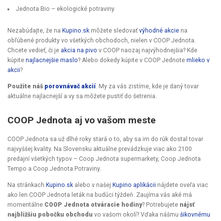
Jednota Bio – ekologické potraviny
Nezabúdajte, že na
Kupino.sk
môžete sledovať
výhodné akcie
na
obľúbené produkty vo všetkých obchodoch, nielen v COOP Jednota.
Chcete vedieť, či je
akcia na pivo
v COOP naozaj najvýhodnejšia? Kde
kúpite
najlacnejšie maslo
? Alebo dokedy kúpite v COOP Jednote
mlieko v
akcii
?
Použite náš
porovnávač akcií
. My za vás zistíme, kde je daný tovar
aktuálne najlacnejší a vy sa môžete pustiť do šetrenia.
COOP Jednota aj vo vašom meste
COOP Jednota sa už dlhé roky stará o to, aby sa im do rúk dostal tovar
najvyššej kvality. Na Slovensku aktuálne prevádzkuje viac ako 2100
predajní všetkých typov – Coop Jednota supermarkety, Coop Jednota
Tempo a Coop Jednota Potraviny.
Na stránkach
Kupino.sk
alebo v našej
Kupino aplikácii
nájdete oveľa viac
ako len COOP Jednota leták na budúci týždeň. Zaujíma vás aké má
momentálne
COOP Jednota otváracie hodiny
? Potrebujete
nájsť
najbližšiu pobočku obchodu
vo vašom okolí? Vďaka nášmu
šikovnému