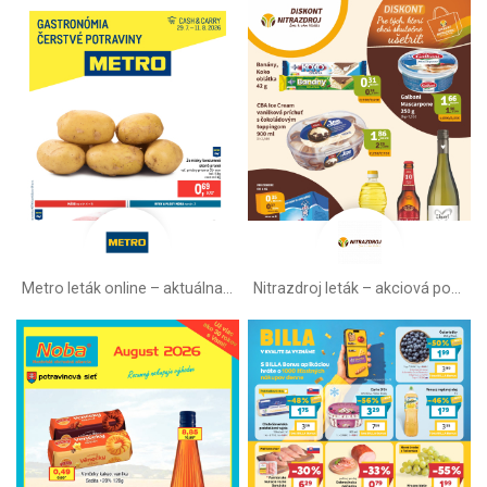
Metro leták online –⁠ aktuálna ponuka
Nitrazdroj leták –⁠ akciová ponuka