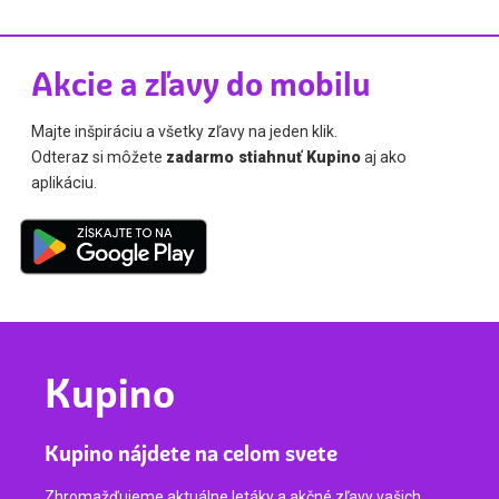
Akcie a zľavy do mobilu
Majte inšpiráciu a všetky zľavy na jeden klik.
Odteraz si môžete
zadarmo stiahnuť Kupino
aj ako
aplikáciu.
Kupino
Kupino nájdete na celom svete
Zhromažďujeme aktuálne letáky a akčné zľavy vašich