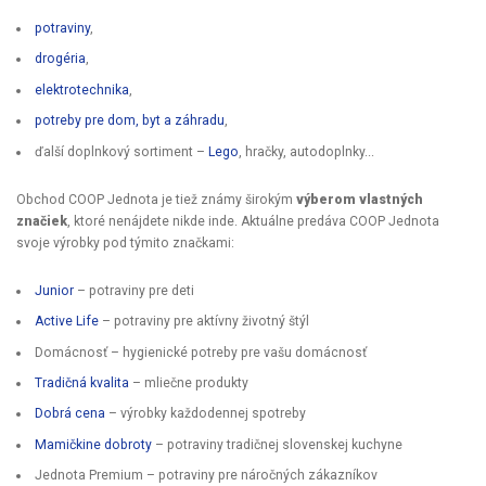
potraviny
,
drogéria
,
elektrotechnika
,
potreby pre dom, byt a záhradu
,
ďalší doplnkový sortiment –
Lego
, hračky, autodoplnky...
Obchod COOP Jednota je tiež známy širokým
výberom vlastných
značiek
, ktoré nenájdete nikde inde. Aktuálne predáva COOP Jednota
svoje výrobky pod týmito značkami:
Junior
– potraviny pre deti
Active Life
– potraviny pre aktívny životný štýl
Domácnosť – hygienické potreby pre vašu domácnosť
Tradičná kvalita
– mliečne produkty
Dobrá cena
– výrobky každodennej spotreby
Mamičkine dobroty
– potraviny tradičnej slovenskej kuchyne
Jednota Premium – potraviny pre náročných zákazníkov