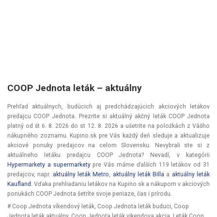
COOP Jednota leták –⁠ aktuálny
Prehľad aktuálnych, budúcich aj predchádzajúcich akciových letákov
predajcu COOP Jednota. Prezrite si aktuálný akčný leták COOP Jednota
platný od
št 6. 8. 2026
do
st 12. 8. 2026
a ušetrite na položkách z Vášho
nákupného zoznamu. Kupino.sk pre Vás každý deň sleduje a aktualizuje
akciové ponuky predajcov na celom Slovensku. Nevybrali ste si z
aktuálneho letáku predajcu COOP Jednota? Nevadí, v kategórii
Hypermarkety a supermarkety
pre Vás máme ďalších 119 letákov od 31
predajcov, napr.
aktuálny leták Metro
,
aktuálny leták Billa
a
aktuálny leták
Kaufland
. Vďaka prehliadaniu letákov na Kupino.sk a nákupom v akciových
ponukách COOP Jednota šetríte svoje peniaze, čas i prírodu.
# Coop Jednota víkendový leták, Coop Jednota leták buduci, Coop
Jednota leták aktuálny, Coop Jednota leták vikendova akcia, Leták Coop