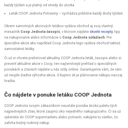
každý týždeň a je platný od stredy do utorka
Leták COOP Jednota Potraviny
– vychádza približne každý druhý týždeň
Okrem samotných akciových letákov vydáva obchod aj svoj vlastný
mesačník
Coop Jednota časopis
, v ktorom nájdete
skvelé recepty
, tipy
na nakupovanie alebo informácie o
Coop Jednota súťažiach
. Pre
špeciálne akcie ako napríklad Coop Jednota lego vydáva obchod taktiež
samostatné letáky.
Či už si chcete prelistovať aktuálny COOP Jednota leták, časopis alebo si
preveriť aktuálne akcie v Coop, ten najčerstvejší prehľad o špeciálnych
ponukách a zľavách nájdete u nás vždy online. Garantujeme vám, že vám
už neujde žiadna výhodna akcia. S Kupino.sk je plánovanie nákupu naozaj
hračka.
Čo nájdete v ponuke letáku COOP Jednota
COOP Jednota svojim zákazníkom neustále ponúka širokú paletu tých
najpestrejších zliav, ktoré zaujmú oko nejedného nakupujúceho. Či sa už
vyberiete do COOP supermarketu alebo potravín, nakúpite tu všetko, čo
zahŕňa bežný rodinný nákup: