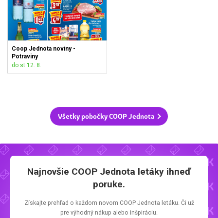
Coop Jednota noviny -
Potraviny
do st 12. 8.
Všetky pobočky COOP Jednota
Najnovšie
COOP Jednota letáky
ihneď
poruke.
Získajte prehľad o každom novom
COOP Jednota letáku.
Či už
pre výhodný nákup alebo inšpiráciu.