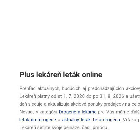
Plus lekáreň leták online
Prehľad aktuálnych, budúcich aj predchádzajúcich akciový
Lekáreň platný od
st 1. 7. 2026
do
po 31. 8. 2026
a ušet
deň sleduje a aktualizuje akciové ponuky predajcov na cel
Nevadí, v kategórii
Drogérie a lekárne
pre Vás máme ďalšíc
leták dm drogerie
a
aktuálny leták Teta drogéria
. Vďaka 
Lekáreň šetríte svoje peniaze, čas i prírodu.