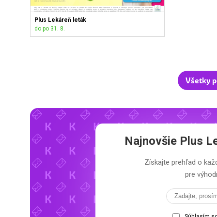
Plus Lekáreň leták
do po 31. 8.
Všetky p
Najnovšie
Plus L
Získajte prehľad o k
pre výhodn
Súhlasím s