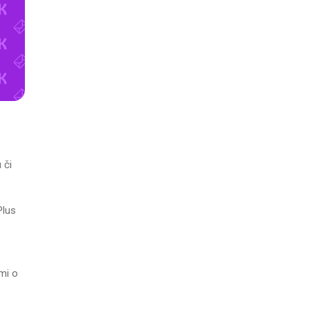
 či
Plus
mi o