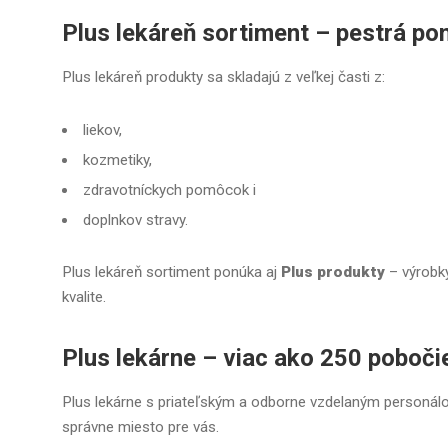
Plus lekáreň sortiment
– pestrá po
Plus lekáreň produkty sa skladajú z veľkej časti z:
liekov
,
kozmetiky,
zdravotníckych pomôcok
i
doplnkov stravy
.
Plus lekáreň sortiment ponúka aj
Plus produkty
– výrobky
kvalite.
Plus lekárne – viac ako 250 poboč
Plus lekárne s priateľským a odborne vzdelaným personál
správne miesto pre vás.