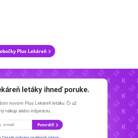
obočky Plus Lekáreň
ekáreň letáky
ihneď poruke.
aždom novom
Plus Lekáreň letáku.
Či už
ý nákup alebo inšpiráciu.
Potvrdiť!
o
Zásady ochrany osobných údajov