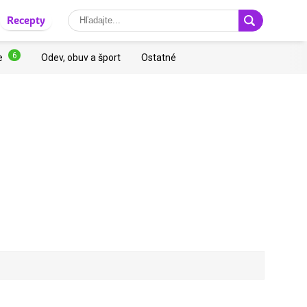
Recepty
6
e
Odev, obuv a šport
Ostatné