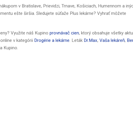
ed nákupom v Bratislave, Prievidzi, Trnave, Košiciach, Humennom a iný
timentu ešte širšia. Sledujete súťaže Plus lekárne? Vyhrať môžete
ceny? Využite náš Kupino
provnávač cien
, ktorý obsahuje všetky akt
 online v kategórii
Drogérie a lekárne
. Leták
Dr.Max
,
Vaša lekáreň
,
Be
a Kupino.