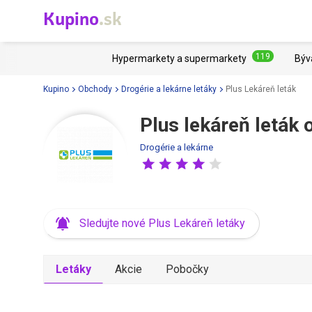
Kupino
.sk
119
Hypermarkety a supermarkety
Býv
Kupino
Obchody
Drogérie a lekárne letáky
Plus Lekáreň leták
Plus lekáreň leták 
Drogérie a lekárne
Sledujte nové Plus Lekáreň letáky
Letáky
Akcie
Pobočky