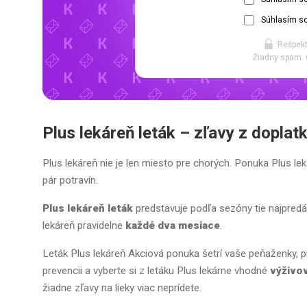
Súhlasím so
Rešpekt
Žiadny spam. 
Plus lekáreň leták – zľavy z doplat
Plus lekáreň nie je len miesto pre chorých. Ponuka Plus leká
pár potravín.
Plus lekáreň leták
predstavuje podľa sezóny tie najpredáva
lekáreň pravidelne
každé dva mesiace
.
Leták Plus lekáreň Akciová ponuka šetrí vaše peňaženky, pr
prevencii a vyberte si z letáku Plus lekárne vhodné
výživo
žiadne zľavy na lieky viac neprídete.