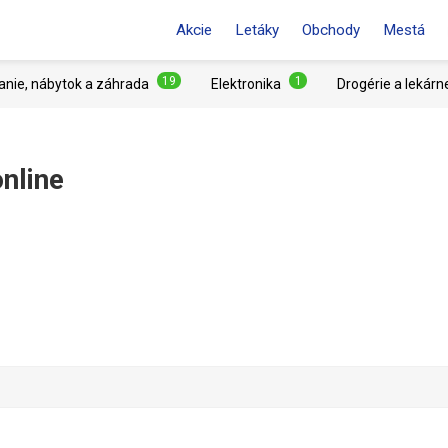
Akcie
Letáky
Obchody
Mestá
19
1
anie, nábytok a záhrada
Elektronika
Drogérie a lekárn
online