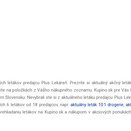
ch letákov predajcu Plus Lekáreň. Prezrite si aktuálný akčný letá
rite na položkách z Vášho nákupného zoznamu. Kupino.sk pre Vás 
om Slovensku. Nevybrali ste si z aktuálneho letáku predajcu Plus Le
h 6 letákov od 18 predajcov, napr.
aktuálny leták 101 drogerie
,
ak
prehliadaniu letákov na Kupino.sk a nákupom v akciových ponukác