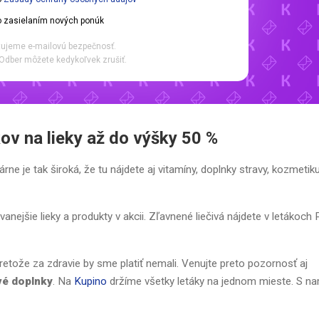
 zasielaním nových ponúk
ujeme e-mailovú bezpečnosť.
Odber môžete kedykoľvek zrušiť.
kov na lieky až do výšky 50 %
rne je tak široká, že tu nájdete aj vitamíny, doplnky stravy, kozmetiku
nejšie lieky a produkty v akcii. Zľavnené liečivá nájdete v letákoch 
etože za zdravie by sme platiť nemali. Venujte preto pozornosť aj
vé doplnky
. Na
Kupino
držíme všetky letáky na jednom mieste. S na