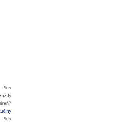
k Plus
každý
káreň?
tuálny
h Plus