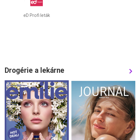
eD Profi leták
Drogérie a lekárne