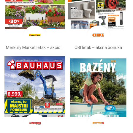
Merkury Market leták –⁠ akciová ponuka
OBI leták –⁠ akčná ponuka