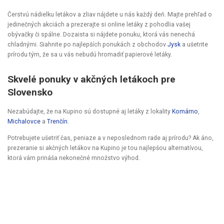
Čerstvú nádielku letákov a zliav nájdete u nás každý deň. Majte prehľad o
jedinečných akciách a prezerajte si online letáky z pohodlia vašej
obývačky či spálne. Dozaista si nájdete ponuku, ktorá vás nenechá
chladnými. Siahnite po najlepších ponukách z obchodov
Jysk
a ušetrite
prírodu tým, že sa u vás nebudú hromadiť papierové letáky.
Skvelé ponuky v akčných letákoch pre
Slovensko
Nezabúdajte, že na Kupino sú dostupné aj letáky z lokality
Komárno
,
Michalovce
a
Trenčín
.
Potrebujete ušetriť čas, peniaze a v neposlednom rade aj prírodu? Ak áno,
prezeranie si akčných letákov na Kupino je tou najlepšou alternatívou,
ktorá vám prináša nekonečné množstvo výhod.