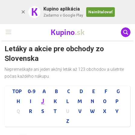
K
Kupino aplikácia
Nainštalovať
Zadarmo v Google Play
Kupino
.sk
Letáky a akcie pre obchody zo
Slovenska
Nepremeškajte ani jeden akčný leták až 123 obchodov a ušetrite
počas každého nákupu.
TOP
0-9
A
B
C
D
E
F
G
J
H
I
K
L
M
N
O
P
Q
R
S
T
U
V
W
X
Y
Z