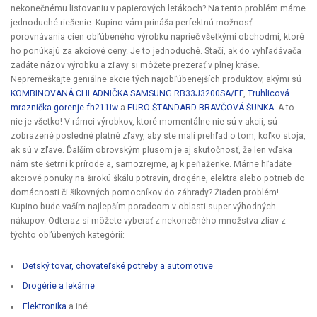
nekonečnému listovaniu v papierových letákoch? Na tento problém máme
jednoduché riešenie. Kupino vám prináša perfektnú možnosť
porovnávania cien obľúbeného výrobku naprieč všetkými obchodmi, ktoré
ho ponúkajú za akciové ceny. Je to jednoduché. Stačí, ak do vyhľadávača
zadáte názov výrobku a zľavy si môžete prezerať v plnej kráse.
Nepremeškajte geniálne akcie tých najobľúbenejších produktov, akými sú
KOMBINOVANÁ CHLADNIČKA SAMSUNG RB33J3200SA/EF
,
Truhlicová
mraznička gorenje fh211iw
a
EURO ŠTANDARD BRAVČOVÁ ŠUNKA
. A to
nie je všetko! V rámci výrobkov, ktoré momentálne nie sú v akcii, sú
zobrazené posledné platné zľavy, aby ste mali prehľad o tom, koľko stoja,
ak sú v zľave. Ďalším obrovským plusom je aj skutočnosť, že len vďaka
nám ste šetrní k prírode a, samozrejme, aj k peňaženke. Márne hľadáte
akciové ponuky na širokú škálu potravín, drogérie, elektra alebo potrieb do
domácnosti či šikovných pomocníkov do záhrady? Žiaden problém!
Kupino bude vaším najlepším poradcom v oblasti super výhodných
nákupov. Odteraz si môžete vyberať z nekonečného množstva zliav z
týchto obľúbených kategórií:
Detský tovar, chovateľské potreby a automotive
Drogérie a lekárne
Elektronika
a iné