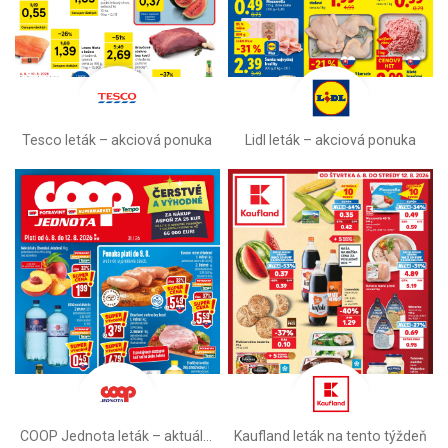
Tesco leták – akciová ponuka
Lidl leták –⁠ akciová ponuka
COOP Jednota leták –⁠ aktuálny
Kaufland leták na tento týždeň