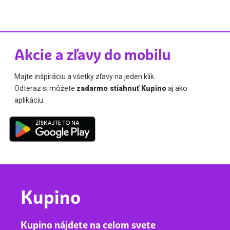
Akcie a zľavy do mobilu
Majte inšpiráciu a všetky zľavy na jeden klik.
Odteraz si môžete
zadarmo stiahnuť Kupino
aj ako
aplikáciu.
Kupino
Kupino nájdete na celom svete