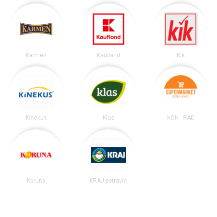
Karmen
Kaufland
Kik
Kinekus
Klas
KON - RAD
Koruna
KRAJ potravín