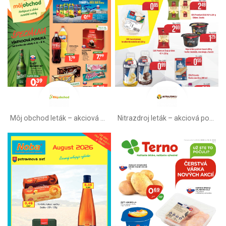
Môj obchod leták –⁠ akciová ponuka
Nitrazdroj leták –⁠ akciová ponuka