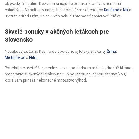
obývačky či spálne. Dozaista si nájdete ponuku, ktorá vás nenechá
chladnými. Siahnite po najlepších ponukách z obchodov
Kaufland
a
Kik
a
ušetrite prírodu tým, že sa u vás nebudú hromadiť papierové letáky.
Skvelé ponuky v akčných letákoch pre
Slovensko
Nezabúdajte, že na Kupino sú dostupné aj letáky z lokality
Žilina
,
Michalovce
a
Nitra
.
Potrebujete ušetriť čas, peniaze a v neposlednom rade aj prírodu? Ak áno,
prezeranie si akčných letákov na Kupino je tou najlepšou alternatívou,
ktorá vám prináša nekonečné množstvo výhod.