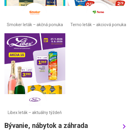
Smoker leták – akčná ponuka
Terno leták – akciová ponuka
Libex leták –⁠ aktuálny týždeň
Bývanie, nábytok a záhrada