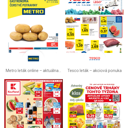
Metro leták online –⁠ aktuálna ponuka
Tesco leták – akciová ponuka