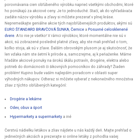
porovnávania cien obľúbeného výrobku naprieč všetkými obchodmi, ktoré
ho ponúkajú za akciové ceny. Je to jednoduché. Stačí, ak do vyhľadávača
zadáte názov výrobku a zľavy si môžete prezerať v plnej kráse.
Nepremeškajte geniálne akcie tých najobľúbenejších produktov, akými sú
EURO ŠTANDARD BRAVČOVÁ ŠUNKA
,
Černice
a
Posuvné celosklenené
dvere
. A to nie je všetko! V rámci výrobkov, ktoré momentálne nie sú v
akcii, sú zobrazené posledné platné zľavy, aby ste mali prehľad o tom,
koľko stoja, ak sú v zľave. Ďalším obrovským plusom je aj skutočnosť, že
len vďaka nám ste šetrní k prírode a, samozrejme, aj k peňaženke. Márne
hľadáte akciové ponuky na širokú škálu potravín, drogérie, elektra alebo
potrieb do domácnosti či šikovných pomocníkov do záhrady? Žiaden
problém! Kupino bude vaším najlepším poradcom v oblasti super
výhodných nákupov. Odteraz si môžete vyberať z nekonečného množstva
zliav z týchto obľúbených kategórií:
Drogérie a lekárne
Odev, obuv a šport
Hypermarkety a supermarkety
a iné
Čerstvú nádielku letákov a zliav nájdete u nás každý deň. Majte prehľad o
jedinečných akciách a prezerajte si online letáky z pohodlia vašej