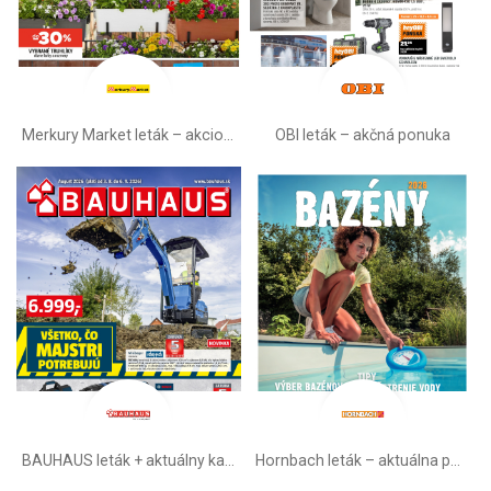
Merkury Market leták –⁠ akciová ponuka
OBI leták –⁠ akčná ponuka
BAUHAUS leták + aktuálny katalóg
Hornbach leták – aktuálna ponuka