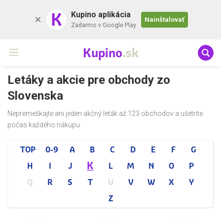
K
Kupino aplikácia
Nainštalovať
Zadarmo v Google Play
Kupino
.sk
Letáky a akcie pre obchody zo
Slovenska
Nepremeškajte ani jeden akčný leták až 123 obchodov a ušetrite
počas každého nákupu.
TOP
0-9
A
B
C
D
E
F
G
K
H
I
J
L
M
N
O
P
Q
R
S
T
U
V
W
X
Y
Z