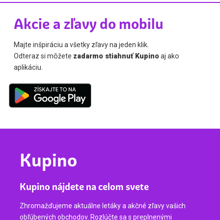
Akcie a zľavy do mobilu
Majte inšpiráciu a všetky zľavy na jeden klik.
Odteraz si môžete
zadarmo stiahnuť Kupino
aj ako
aplikáciu.
Kupino
Kupino nájdete na celom svete
Zhromažďujeme aktuálne letáky a akčné zľavy vašich
obľúbených obchodov. Rozlúčte sa s preplnenými