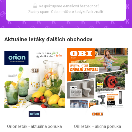
Rešpektujeme e-mailovú bezpečnosť.
Žiadny spam. Odber môžete kedykoľvek zrušiť.
Aktuálne letáky ďalších obchodov
Orion leták - aktuálna ponuka
OBI leták –⁠ akčná ponuka