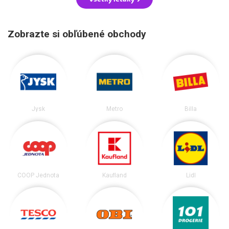
Zobrazte si obľúbené obchody
Jysk
Metro
Billa
COOP Jednota
Kaufland
Lidl