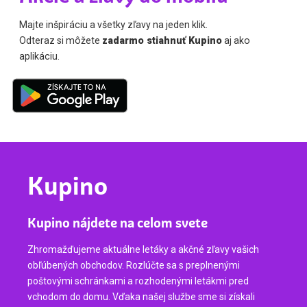
Majte inšpiráciu a všetky zľavy na jeden klik.
Odteraz si môžete
zadarmo stiahnuť Kupino
aj ako
aplikáciu.
Kupino
Kupino nájdete na celom svete
Zhromažďujeme aktuálne letáky a akčné zľavy vašich
obľúbených obchodov. Rozlúčte sa s preplnenými
poštovými schránkami a rozhodenými letákmi pred
vchodom do domu. Vďaka našej službe sme si získali