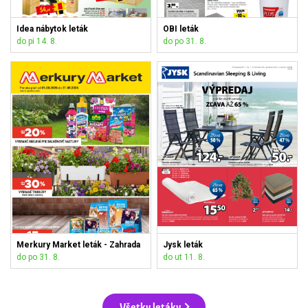
Idea nábytok leták
OBI leták
do pi 14. 8.
do po 31. 8.
Merkury Market leták - Zahrada
Jysk leták
do po 31. 8.
do ut 11. 8.
Všetky letáky