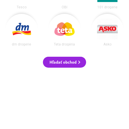
Tesco
OBI
101 drogerie
dm drogerie
Teta drogéria
Asko
Hľadať obchod