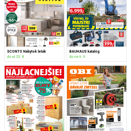
SCONTO Nábytok leták
BAUHAUS katalóg
do ut 25. 8.
do ne 6. 9.