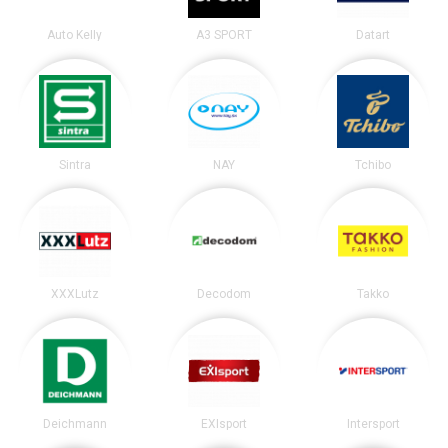
Auto Kelly
A3 SPORT
Datart
Sintra
NAY
Tchibo
XXXLutz
Decodom
Takko
Deichmann
EXIsport
Intersport