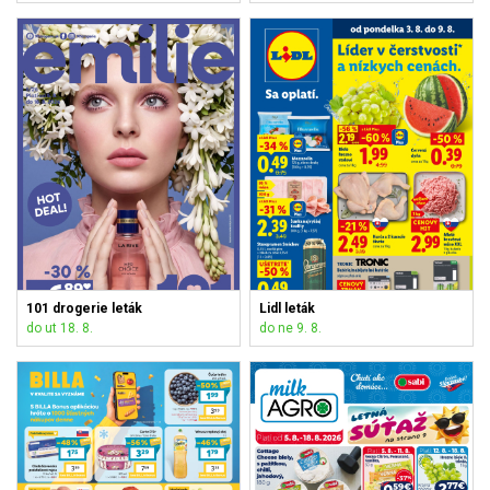
101 drogerie leták
Lidl leták
do ut 18. 8.
do ne 9. 8.