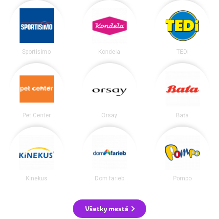
Sportisimo
Kondela
TEDi
Pet Center
Orsay
Baťa
Kinekus
Dom farieb
Pompo
Všetky mestá