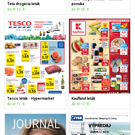
Teta drogéria leták
ponuka
do st 12. 8.
do st 26. 8.
Tesco leták - Hypermarket
Kaufland leták
do ut 11. 8.
do st 12. 8.