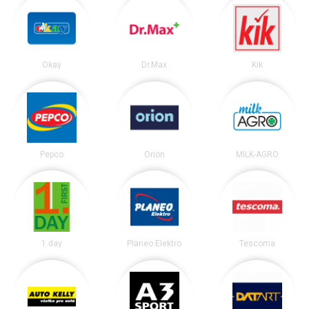
Okay
Dr.Max
Kik
Pepco
Orion
MILK-AGRO
1.day
Planeo Elektro
Tescoma