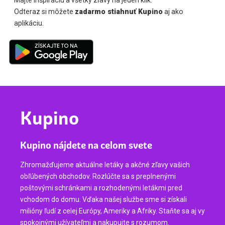
Majte inšpiráciu a všetky zľavy na jeden klik.
Odteraz si môžete
zadarmo stiahnuť Kupino
aj ako
aplikáciu.
Kupino
Kupino nájdete na celom svete
Zhromažďujeme aktuálne letáky a akčné zľavy vašich
obľúbených obchodov. Rozlúčte sa s preplnenými
poštovými schránkami a rozhodenými letákmi pred
vchodom do domu. Vďaka našej službe sme si získali
milióny ľudí z celej Európy, Ameriky a Afriky. Staňte sa aj vy
spokojnými užívateľmi a nakupujte s rozumom.