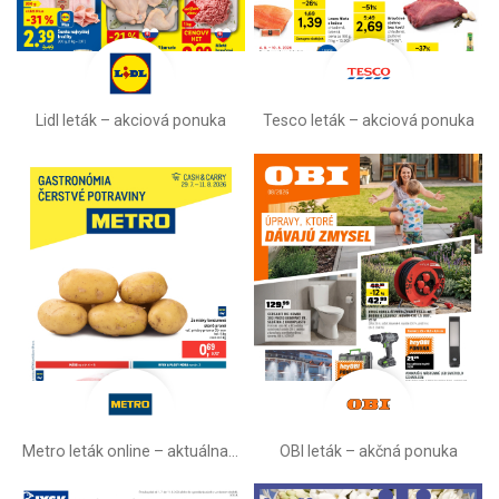
Lidl leták –⁠ akciová ponuka
Tesco leták – akciová ponuka
Metro leták online –⁠ aktuálna ponuka
OBI leták –⁠ akčná ponuka