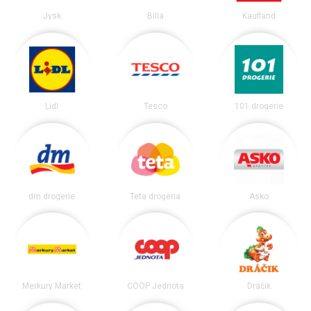
Jysk
Billa
Kaufland
Lidl
Tesco
101 drogerie
dm drogerie
Teta drogéria
Asko
Merkury Market
COOP Jednota
Dráčik