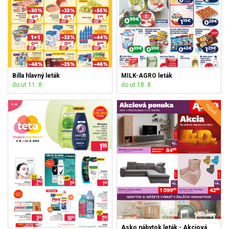
Billa hlavný leták
MILK-AGRO leták
do ut 11. 8.
do ut 18. 8.
nové
Asko nábytok leták - Akciová