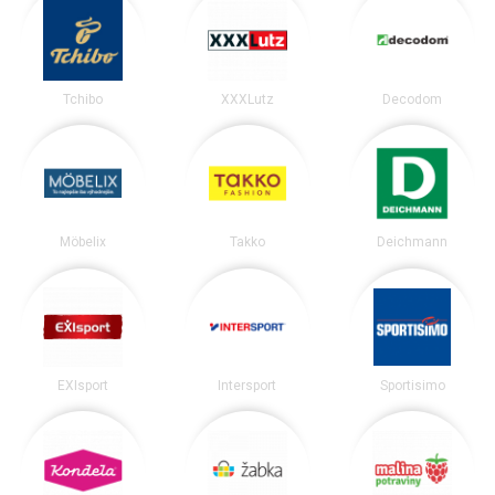
Tchibo
XXXLutz
Decodom
Möbelix
Takko
Deichmann
EXIsport
Intersport
Sportisimo