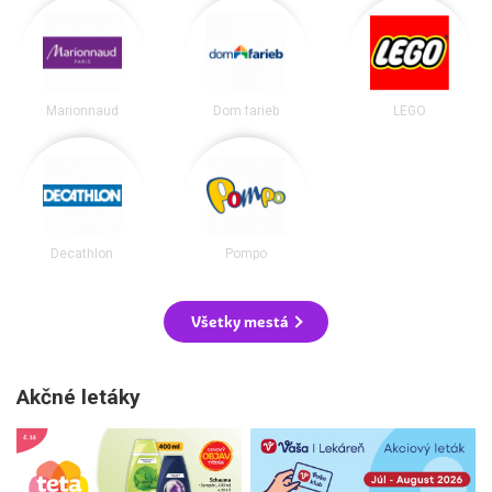
Marionnaud
Dom farieb
LEGO
Decathlon
Pompo
Všetky mestá
Akčné letáky