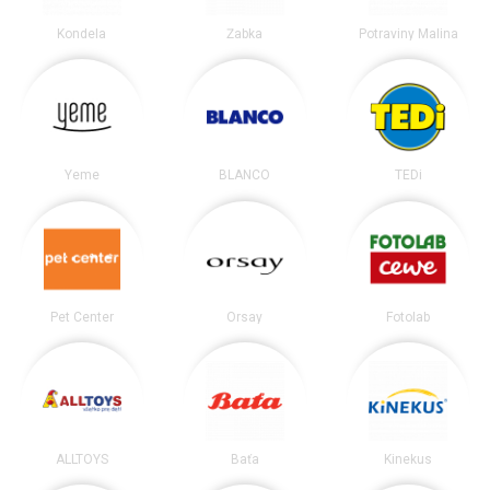
Kondela
Žabka
Potraviny Malina
Yeme
BLANCO
TEDi
Pet Center
Orsay
Fotolab
ALLTOYS
Baťa
Kinekus