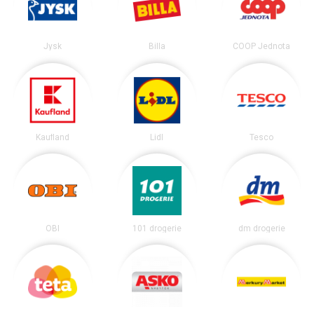
Jysk
Billa
COOP Jednota
Kaufland
Lidl
Tesco
OBI
101 drogerie
dm drogerie