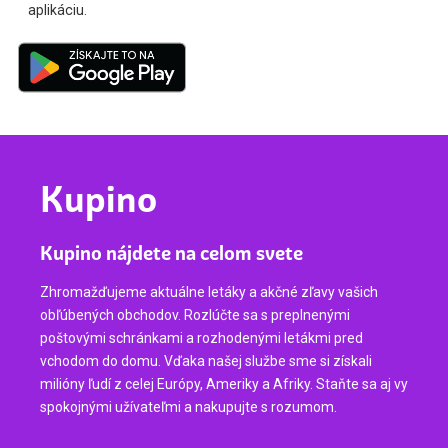
aplikáciu.
Kupino
Kupino nájdete na celom svete
Zhromažďujeme aktuálne letáky a akčné zľavy vašich
obľúbených obchodov. Rozlúčte sa s preplnenými
poštovými schránkami a rozhodenými letákmi pred
vchodom do domu. Vďaka našej službe sme si získali
milióny ľudí z celej Európy, Ameriky a Afriky. Staňte sa aj vy
spokojnými užívateľmi a nakupujte s rozumom.