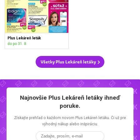
Plus Lekáreň leták
do po 31. 8.
Všetky Plus Lekáreň letáky
Najnovšie
Plus Lekáreň letáky
ihneď
poruke.
Získajte prehľad o každom novom
Plus Lekáreň letáku.
Či už pre
výhodný nákup alebo inšpiráciu.