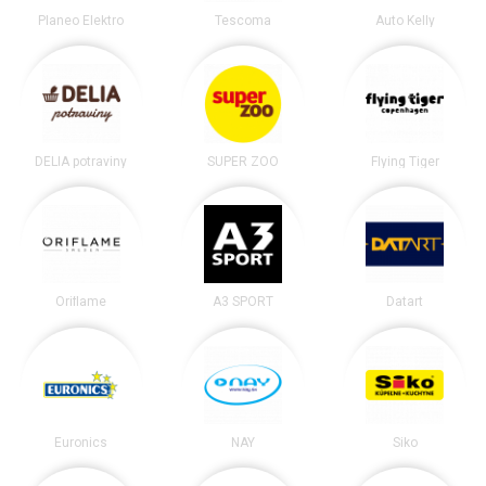
Planeo Elektro
Tescoma
Auto Kelly
DELIA potraviny
SUPER ZOO
Flying Tiger
Oriflame
A3 SPORT
Datart
Euronics
NAY
Siko