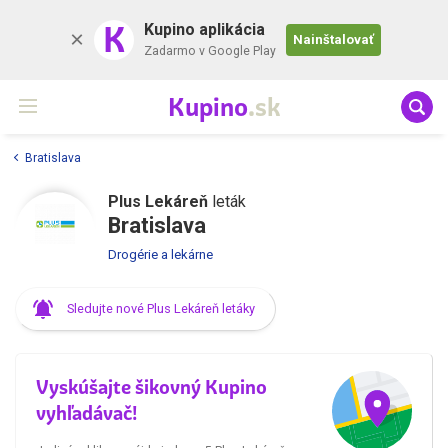
K
Kupino aplikácia
Nainštalovať
Zadarmo v Google Play
Kupino
.sk
Bratislava
Plus Lekáreň
leták
Bratislava
Drogérie a lekárne
Sledujte nové Plus Lekáreň letáky
Vyskúšajte šikovný Kupino
vyhľadávač!