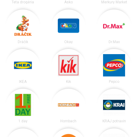
Teta drogéria
Asko
Merkury Market
Dráčik
Okay
Dr.Max
IKEA
Kik
Pepco
1.day
Hornbach
KRAJ potravín