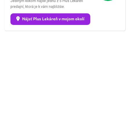
Jediným klikom nájde jednu z 5 Plus Lekáreň
predajní, ktorá je k vám najbližšie.
Nájsť Plus Lekáreň v mojom okolí