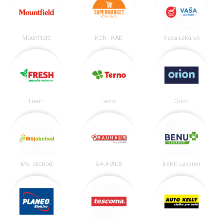
Mountfield
KON - RAD
Vaša Lekáreň
Fresh
Terno
Orion
Môj obchod
BAUHAUS
BENU Lekáreň