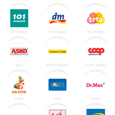
101 drogerie
dm drogerie
Teta drogéria
Asko
Merkury Market
COOP Jednota
Dráčik
Okay
Dr.Max