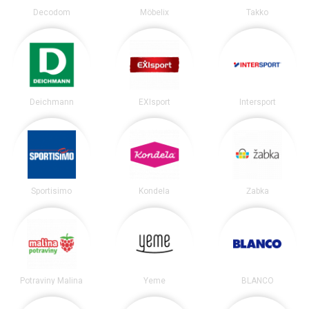
Decodom
Möbelix
Takko
Deichmann
EXIsport
Intersport
Sportisimo
Kondela
Žabka
Potraviny Malina
Yeme
BLANCO