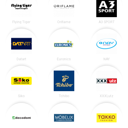
Flying Tiger
Oriflame
A3 SPORT
Datart
Euronics
NAY
Siko
Tchibo
XXXLutz