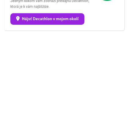
Jedným klikom vám zobrazí predajňu Decathlon,
ktorá je k vám najbližšie.
Nájsť Decathlon v mojom okolí