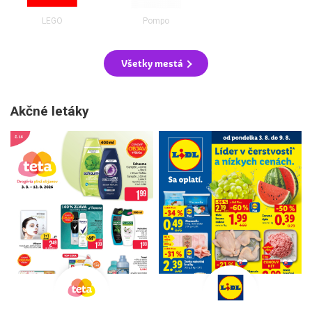
LEGO
Pompo
Všetky mestá
Akčné letáky