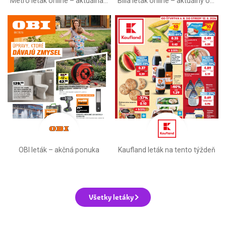
Metro leták online –⁠ aktuálna ponuka
Billa leták online –⁠ aktuálny od stredy
OBI leták –⁠ akčná ponuka
Kaufland leták na tento týždeň
Všetky letáky