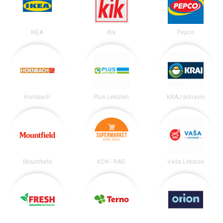
IKEA
Kik
Pepco
Hornbach
Plus Lekáreň
KRAJ potravín
Mountfield
KON - RAD
Vaša Lekáreň