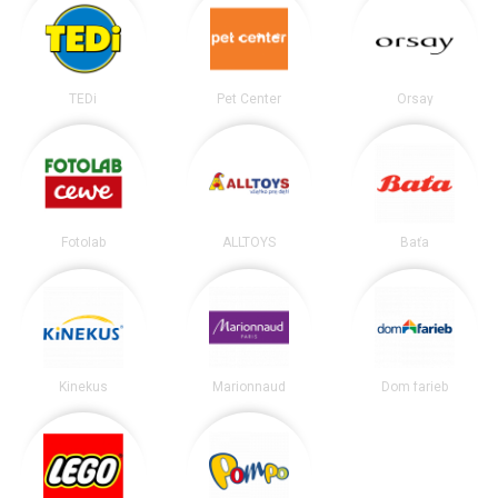
TEDi
Pet Center
Orsay
Fotolab
ALLTOYS
Baťa
Kinekus
Marionnaud
Dom farieb