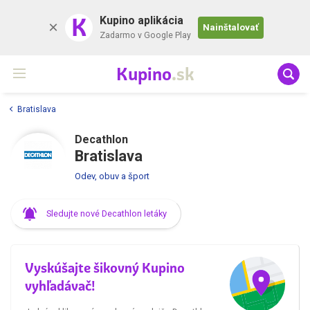
K
Kupino aplikácia
Nainštalovať
Zadarmo v Google Play
Kupino
.sk
Bratislava
Decathlon
Bratislava
Odev, obuv a šport
Sledujte nové Decathlon letáky
Vyskúšajte šikovný Kupino
vyhľadávač!