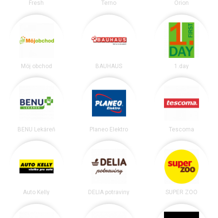
Fresh
Terno
Orion
Môj obchod
BAUHAUS
1.day
BENU Lekáreň
Planeo Elektro
Tescoma
Auto Kelly
DELIA potraviny
SUPER ZOO