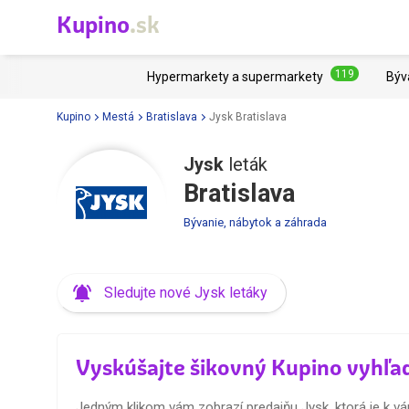
Kupino
.sk
119
Hypermarkety a supermarkety
Býv
Kupino
Mestá
Bratislava
Jysk Bratislava
Jysk
leták
Bratislava
Bývanie, nábytok a záhrada
Sledujte nové Jysk letáky
Vyskúšajte šikovný Kupino vyhľa
Jedným klikom vám zobrazí predajňu Jysk, ktorá je k vám