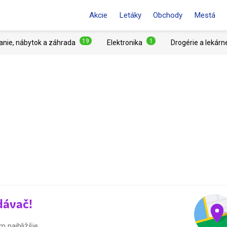
Akcie
Letáky
Obchody
Mestá
19
1
anie, nábytok a záhrada
Elektronika
Drogérie a lekárn
dávač!
 najbližšie.