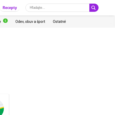
Recepty
6
e
Odev, obuv a šport
Ostatné