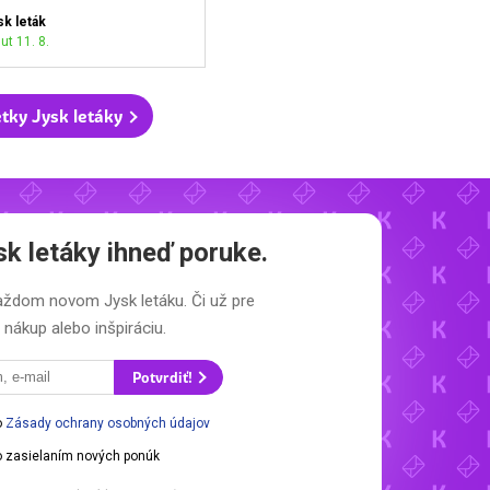
sk leták
ut 11. 8.
tky Jysk letáky
sk letáky
ihneď poruke.
 každom novom
Jysk letáku.
Či už pre
nákup alebo inšpiráciu.
Potvrdiť!
o
Zásady ochrany osobných údajov
 zasielaním nových ponúk