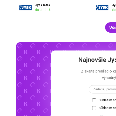
Jysk leták
Jy
do ut 11. 8.
do 
Vše
Najnovšie
Jy
Získajte prehľad o
výhodný 
Súhlasím s
Súhlasím so