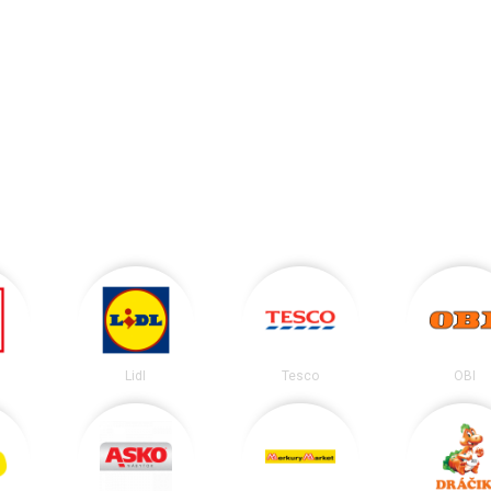
Lidl
Tesco
OBI