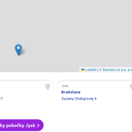
Leaflet
|
© Seznam.cz a.s. a d
Jysk
Bratislava
27
Zuzany Chalupovej 4
ky pobočky Jysk