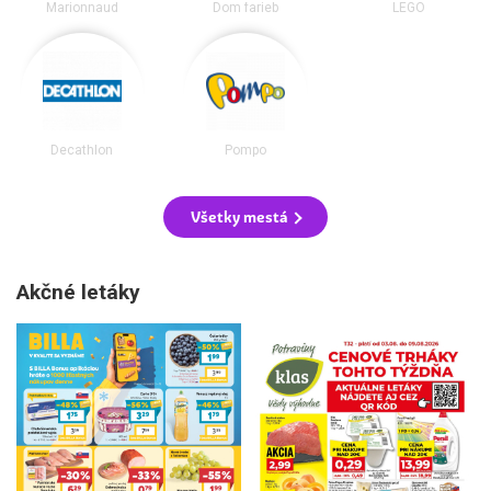
Marionnaud
Dom farieb
LEGO
Decathlon
Pompo
Všetky mestá
Akčné letáky