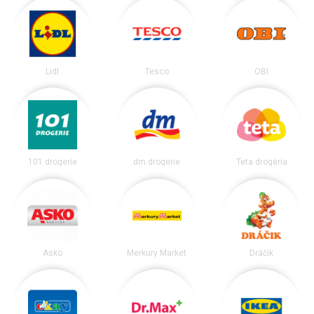
Lidl
Tesco
OBI
101 drogerie
dm drogerie
Teta drogéria
Asko
Merkury Market
Dráčik