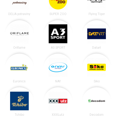
DELIA potraviny
SUPER ZOO
Flying Tiger
Oriflame
A3 SPORT
Datart
Euronics
NAY
Siko
Tchibo
XXXLutz
Decodom