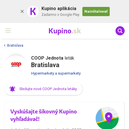
K
Kupino aplikácia
Nainštalovať
Zadarmo v Google Play
Kupino
.sk
Bratislava
COOP Jednota
leták
Bratislava
Hypermarkety a supermarkety
Sledujte nové COOP Jednota letáky
Vyskúšajte šikovný Kupino
vyhľadávač!