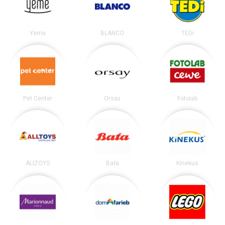
Yeme
BLANCO
TEDi
Pet Center
Orsay
Fotolab
ALLTOYS
Baťa
Kinekus