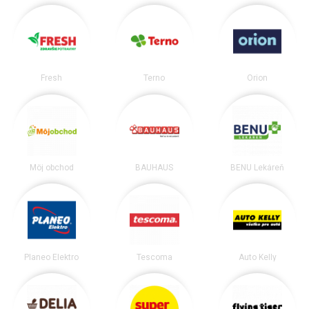
Fresh
Terno
Orion
Môj obchod
BAUHAUS
BENU Lekáreň
Planeo Elektro
Tescoma
Auto Kelly