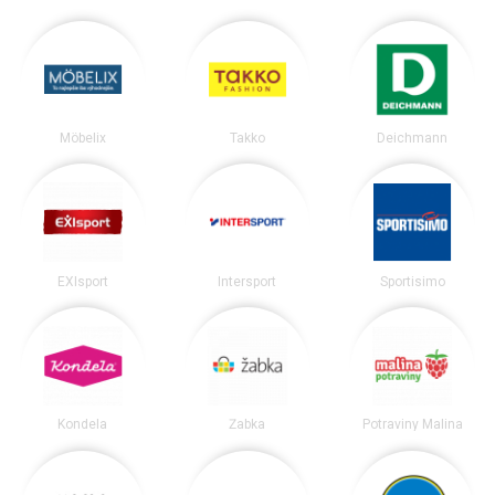
Möbelix
Takko
Deichmann
EXIsport
Intersport
Sportisimo
Kondela
Žabka
Potraviny Malina