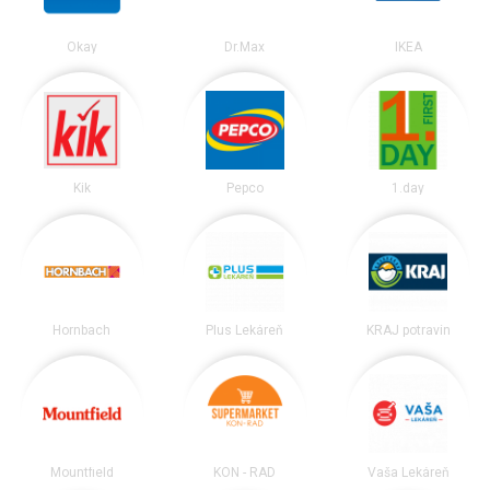
Okay
Dr.Max
IKEA
Kik
Pepco
1.day
Hornbach
Plus Lekáreň
KRAJ potravín
Mountfield
KON - RAD
Vaša Lekáreň