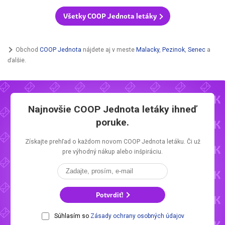
Všetky COOP Jednota letáky
Obchod
COOP Jednota
nájdete aj v meste
Malacky
,
Pezinok
,
Senec
a
ďalšie.
Najnovšie
COOP Jednota letáky
ihneď
poruke.
Získajte prehľad o každom novom
COOP Jednota letáku.
Či už
pre výhodný nákup alebo inšpiráciu.
Potvrdiť!
Súhlasím so
Zásady ochrany osobných údajov