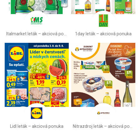
Italmarket leták –⁠ akciová ponuka
1day leták – akciová ponuka
Lidl leták –⁠ akciová ponuka
Nitrazdroj leták –⁠ akciová ponuka