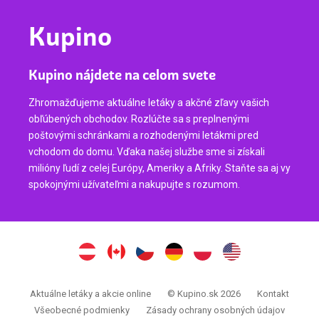
Kupino
Kupino nájdete na celom svete
Zhromažďujeme aktuálne letáky a akčné zľavy vašich
obľúbených obchodov. Rozlúčte sa s preplnenými
poštovými schránkami a rozhodenými letákmi pred
vchodom do domu. Vďaka našej službe sme si získali
milióny ľudí z celej Európy, Ameriky a Afriky. Staňte sa aj vy
spokojnými užívateľmi a nakupujte s rozumom.
Aktuálne letáky a akcie online
© Kupino.sk 2026
Kontakt
Všeobecné podmienky
Zásady ochrany osobných údajov