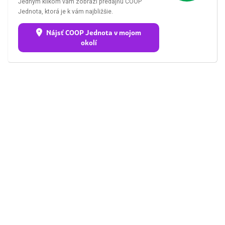
Jedným klikom vám zobrazí predajňu COOP
Jednota, ktorá je k vám najbližšie.
Nájsť COOP Jednota v mojom
okolí