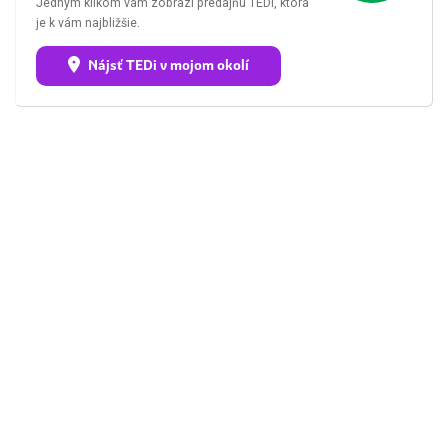
Jedným klikom vám zobrazí predajňu TEDi, ktorá
je k vám najbližšie.
Nájsť TEDi v mojom okolí