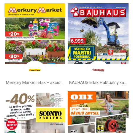
Merkury Market leták –⁠ akciová ponuka
BAUHAUS leták + aktuálny katalóg