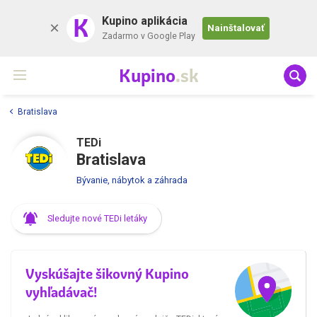
K
Kupino aplikácia
Nainštalovať
Zadarmo v Google Play
Kupino
.sk
Bratislava
TEDi
Bratislava
Bývanie, nábytok a záhrada
Sledujte nové TEDi letáky
Vyskúšajte šikovný Kupino
vyhľadávač!