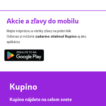
Akcie a zľavy do mobilu
Majte inšpiráciu a všetky zľavy na jeden klik.
Odteraz si môžete
zadarmo stiahnuť Kupino
aj ako
aplikáciu.
Kupino
Kupino nájdete na celom svete