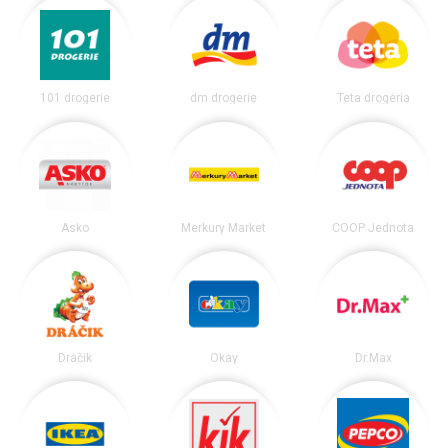
101 drogerie
dm drogerie
Teta drogéria
Asko
Merkury Market
COOP Jednota
Dráčik
Okay
Dr.Max