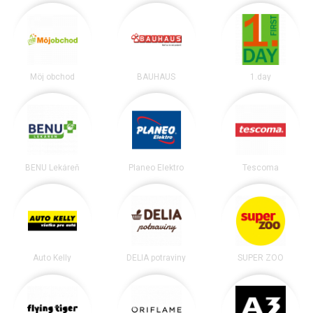
Môj obchod
BAUHAUS
1.day
BENU Lekáreň
Planeo Elektro
Tescoma
Auto Kelly
DELIA potraviny
SUPER ZOO