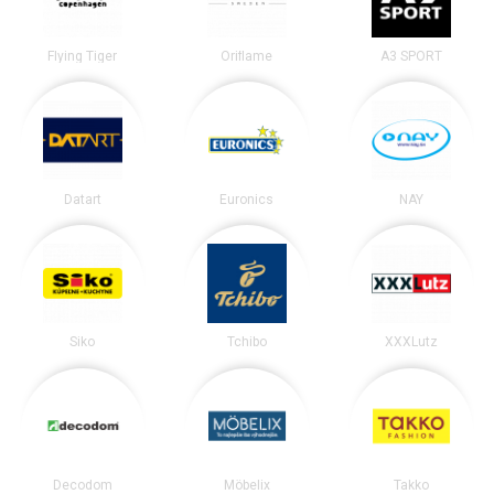
Flying Tiger
Oriflame
A3 SPORT
Datart
Euronics
NAY
Siko
Tchibo
XXXLutz
Decodom
Möbelix
Takko