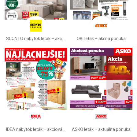
SCONTO nábytok leták – akčná ponuka
OBI leták –⁠ akčná ponuka
IDEA nábytok leták – akciová ponuka
ASKO leták – aktuálna ponuka