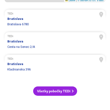
Leaflet
|
© Seznam.cz a.s. a další
TEDi
Bratislava
Bratislava 6780
TEDi
Bratislava
Cesta na Senec 2/A
TEDi
Bratislava
Kladnianska 396
Všetky pobočky TEDi