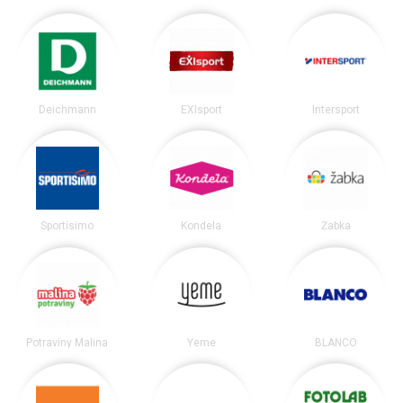
Deichmann
EXIsport
Intersport
Sportisimo
Kondela
Žabka
Potraviny Malina
Yeme
BLANCO