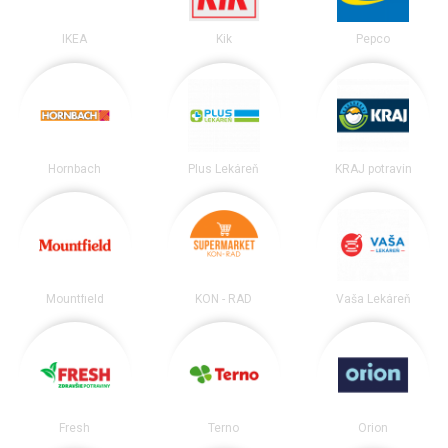
IKEA
Kik
Pepco
Hornbach
Plus Lekáreň
KRAJ potravín
Mountfield
KON - RAD
Vaša Lekáreň
Fresh
Terno
Orion