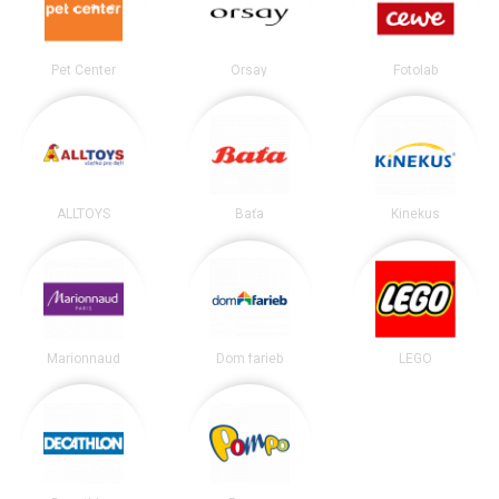
Pet Center
Orsay
Fotolab
ALLTOYS
Baťa
Kinekus
Marionnaud
Dom farieb
LEGO