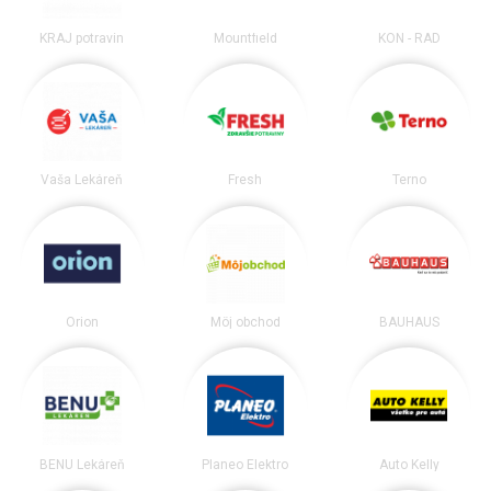
KRAJ potravín
Mountfield
KON - RAD
Vaša Lekáreň
Fresh
Terno
Orion
Môj obchod
BAUHAUS
BENU Lekáreň
Planeo Elektro
Auto Kelly