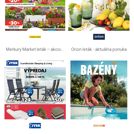
Merkury Market leták –⁠ akciová ponuka
Orion leták - aktuálna ponuka