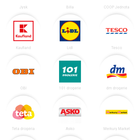
Jysk
Billa
COOP Jednota
Kaufland
Lidl
Tesco
OBI
101 drogerie
dm drogerie
Teta drogéria
Asko
Merkury Market