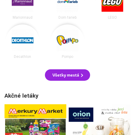
Marionnaud
Dom farieb
LEGO
Decathlon
Pompo
Všetky mestá
Akčné letáky