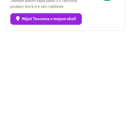
Jediným klikom nájde jednu z 5 Tescoma
predajní, ktorá je k vám najbližšie.
Nájsť Tescoma v mojom okolí