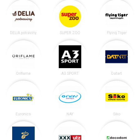
DELIA potraviny
SUPER ZOO
Flying Tiger
Oriflame
A3 SPORT
Datart
Euronics
NAY
Siko