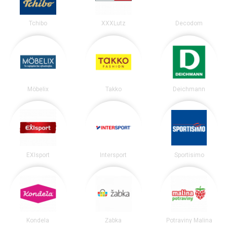
Tchibo
XXXLutz
Decodom
Möbelix
Takko
Deichmann
EXIsport
Intersport
Sportisimo
Kondela
Žabka
Potraviny Malina