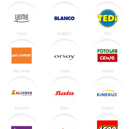
Yeme
BLANCO
TEDi
Pet Center
Orsay
Fotolab
ALLTOYS
Baťa
Kinekus