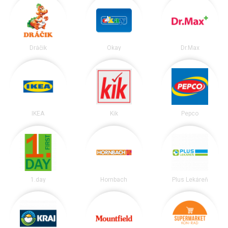
Dráčik
Okay
Dr.Max
IKEA
Kik
Pepco
1.day
Hornbach
Plus Lekáreň