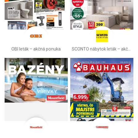
OBI leták –⁠ akčná ponuka
SCONTO nábytok leták – akčná ponuka