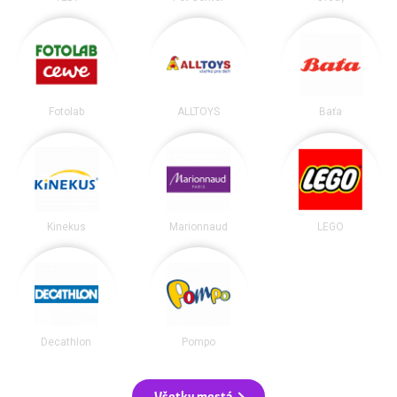
Fotolab
ALLTOYS
Baťa
Kinekus
Marionnaud
LEGO
Decathlon
Pompo
Všetky mestá