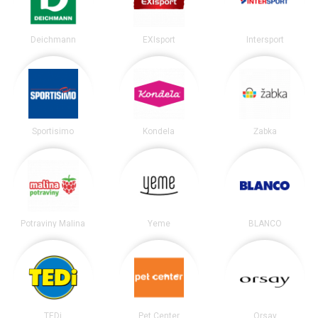
Deichmann
EXIsport
Intersport
Sportisimo
Kondela
Žabka
Potraviny Malina
Yeme
BLANCO
TEDi
Pet Center
Orsay