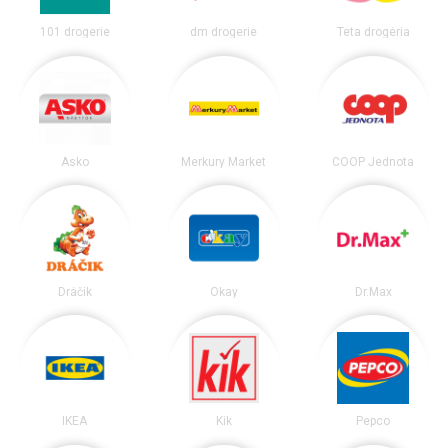
101 drogerie
dm drogerie
Teta drogéria
Asko
Merkury Market
COOP Jednota
Dráčik
Okay
Dr.Max
IKEA
Kik
Pepco