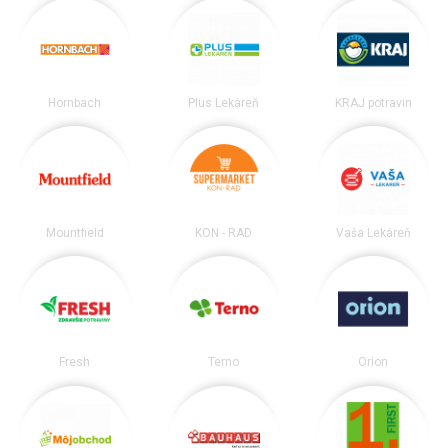
Hornbach
Plus Lekáreň
KRAJ potravín
Mountfield
KON - RAD
Vaša Lekáreň
Fresh
Terno
Orion