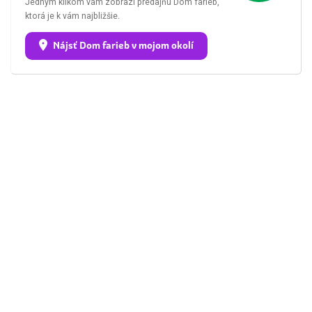
Jedným klikom vám zobrazí predajňu Dom farieb,
ktorá je k vám najbližšie.
Nájsť Dom farieb v mojom okolí