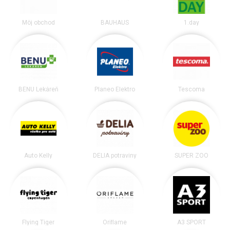
Môj obchod
BAUHAUS
1.day
BENU Lekáreň
Planeo Elektro
Tescoma
Auto Kelly
DELIA potraviny
SUPER ZOO
Flying Tiger
Oriflame
A3 SPORT