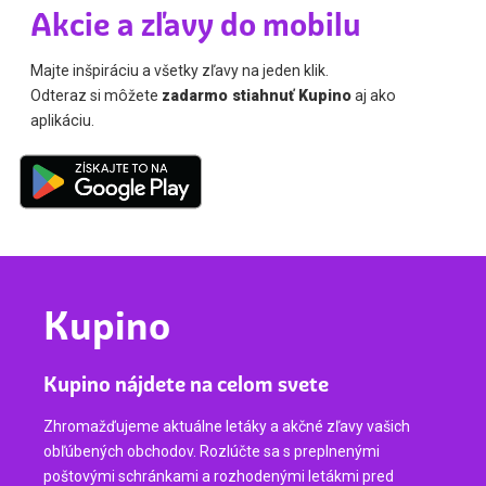
Akcie a zľavy do mobilu
Majte inšpiráciu a všetky zľavy na jeden klik.
Odteraz si môžete
zadarmo stiahnuť Kupino
aj ako
aplikáciu.
Kupino
Kupino nájdete na celom svete
Zhromažďujeme aktuálne letáky a akčné zľavy vašich
obľúbených obchodov. Rozlúčte sa s preplnenými
poštovými schránkami a rozhodenými letákmi pred