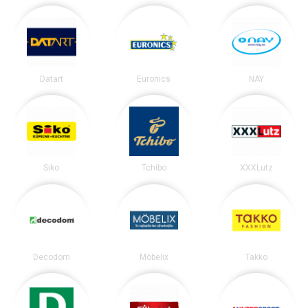
Datart
Euronics
NAY
Siko
Tchibo
XXXLutz
Decodom
Möbelix
Takko