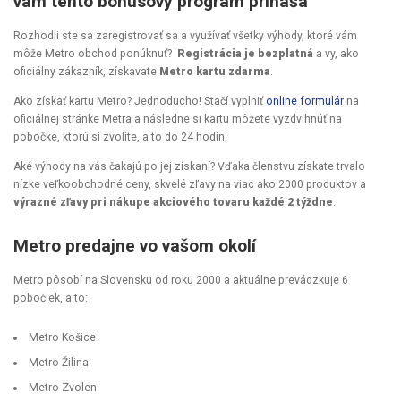
vám tento bonusový program prináša
Rozhodli ste sa zaregistrovať sa a využívať všetky výhody, ktoré vám
môže Metro obchod ponúknuť?
Registrácia je bezplatná
a vy, ako
oficiálny zákazník, získavate
Metro kartu zdarma
.
Ako získať kartu Metro? Jednoducho! Stačí vyplniť
online formulár
na
oficiálnej stránke Metra a následne si kartu môžete vyzdvihnúť na
pobočke, ktorú si zvolíte, a to do 24 hodín.
Aké výhody na vás čakajú po jej získaní? Vďaka členstvu získate trvalo
nízke veľkoobchodné ceny, skvelé zľavy na viac ako 2000 produktov a
výrazné zľavy pri nákupe akciového tovaru každé 2 týždne
.
Metro predajne vo vašom okolí
Metro pôsobí na Slovensku od roku 2000 a aktuálne prevádzkuje 6
pobočiek, a to:
Metro Košice
Metro Žilina
Metro Zvolen