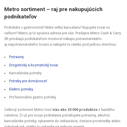
Metro sortiment – raj pre nakupujúcich
podnikateľov
Podnikáte v gastronómii? Máte veľkú kanceláriu? Kupujete tovar vo
veľkom? Metro je tá správna adresa pre vás. Predajne Metro Cash & Carry
SR prinášajú podnikateľom možnosť nákupu potravinárskeho
aj nepotravinárskeho tovaru a nakúpite tu všetko pod jednou strechou:
Potraviny
Drogistický a kozmetický tovar
Kancelárske potreby
Potreby pre domácnosť
Elektro potreby
Profesionálne gastro potreby
Celkový sortiment Metro tvorí
viac ako 33 000 produktov
z každého
odvetvia. Či už pre svoje podnikanie potrebujete potraviny, alkohol,
kancelárske potreby, vybavenie do reštaurácie, čistiace prostriedky alebo
čokoľvek iné, všetko tu vybavíte na jednom mieste.