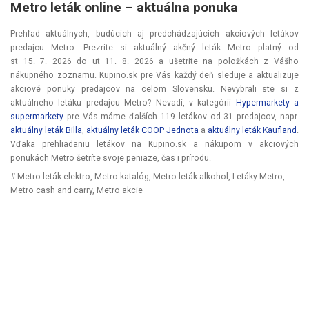
Metro leták online –⁠ aktuálna ponuka
Prehľad aktuálnych, budúcich aj predchádzajúcich akciových letákov
predajcu Metro. Prezrite si aktuálný akčný leták Metro platný od
st 15. 7. 2026
do
ut 11. 8. 2026
a ušetrite na položkách z Vášho
nákupného zoznamu. Kupino.sk pre Vás každý deň sleduje a aktualizuje
akciové ponuky predajcov na celom Slovensku. Nevybrali ste si z
aktuálneho letáku predajcu Metro? Nevadí, v kategórii
Hypermarkety a
supermarkety
pre Vás máme ďalších 119 letákov od 31 predajcov, napr.
aktuálny leták Billa
,
aktuálny leták COOP Jednota
a
aktuálny leták Kaufland
.
Vďaka prehliadaniu letákov na Kupino.sk a nákupom v akciových
ponukách Metro šetríte svoje peniaze, čas i prírodu.
# Metro leták elektro, Metro katalóg, Metro leták alkohol, Letáky Metro,
Metro cash and carry, Metro akcie