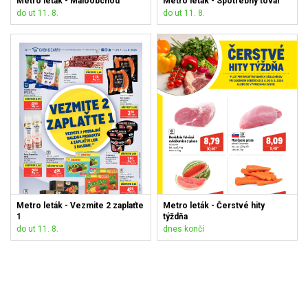
Metro leták - Maloobchod
Metro leták - Spotrebný tovar
do ut 11. 8.
do ut 11. 8.
Metro leták - Vezmite 2 zaplaťte
Metro leták - Čerstvé hity
1
týždňa
do ut 11. 8.
dnes končí