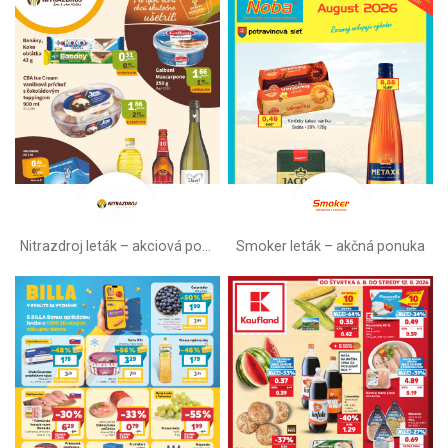
Nitrazdroj leták –⁠ akciová ponuka
Smoker leták – akčná ponuka