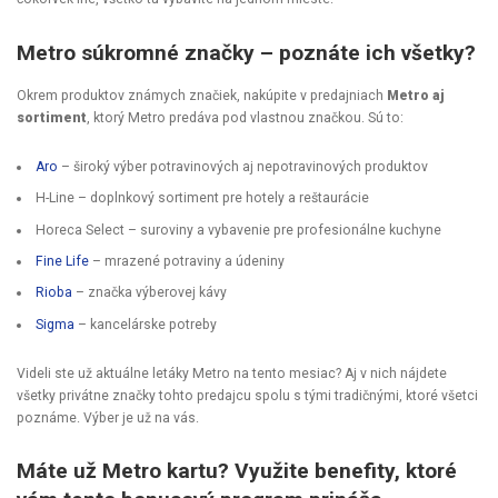
Metro súkromné značky – poznáte ich všetky?
Okrem produktov známych značiek, nakúpite v predajniach
Metro aj
sortiment
, ktorý Metro predáva pod vlastnou značkou. Sú to:
Aro
– široký výber potravinových aj nepotravinových produktov
H-Line – doplnkový sortiment pre hotely a reštaurácie
Horeca Select – suroviny a vybavenie pre profesionálne kuchyne
Fine Life
– mrazené potraviny a údeniny
Rioba
– značka výberovej kávy
Sigma
– kancelárske potreby
Videli ste už aktuálne letáky Metro na tento mesiac? Aj v nich nájdete
všetky privátne značky tohto predajcu spolu s tými tradičnými, ktoré všetci
poznáme. Výber je už na vás.
Máte už Metro kartu? Využite benefity, ktoré