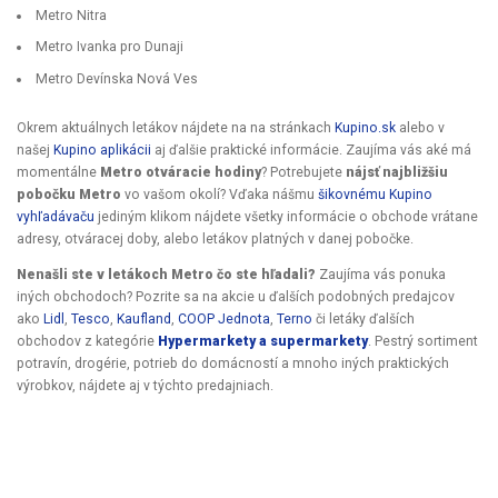
Metro Nitra
Metro Ivanka pro Dunaji
Metro Devínska Nová Ves
Okrem aktuálnych letákov nájdete na na stránkach
Kupino.sk
alebo v
našej
Kupino aplikácii
aj ďalšie praktické informácie. Zaujíma vás aké má
momentálne
Metro otváracie hodiny
? Potrebujete
nájsť najbližšiu
pobočku Metro
vo vašom okolí? Vďaka nášmu
šikovnému Kupino
vyhľadávaču
jediným klikom nájdete všetky informácie o obchode vrátane
adresy, otváracej doby, alebo letákov platných v danej pobočke.
Nenašli ste v letákoch Metro čo ste hľadali?
Zaujíma vás ponuka
iných obchodoch? Pozrite sa na akcie u ďalších podobných predajcov
ako
Lidl
,
Tesco
,
Kaufland
,
COOP Jednota
,
Terno
či letáky ďalších
obchodov z kategórie
Hypermarkety a supermarkety
. Pestrý sortiment
potravín, drogérie, potrieb do domácností a mnoho iných praktických
výrobkov, nájdete aj v týchto predajniach.