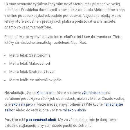
Už viac nemusíte vyčkávať kedy vám nový Metro leták pristane vo vašej
schránke. Pravidelnú dávku akcií a noviniek z obchodu Metro máme u nás
v online podobe kedykoľvek budete potrebovať. Nájdete tu všetky Metro
letáky, ktoré aktuálne v predajniach platia a prelistovať si ich môžete
priamo vo vašom smartfóne.
Predajca Metro vydáva pravidelne
niekoľko letákov do mesiaca
. Tieto
letáky sú následne tématicky rozdelené. Napríklad:
Metro leták Gastronómia
Metro leták Maloobchod
Metro leták Spotrebný tovar
Metro leták Pre milovníkov jedla
Nezabúdajte, že na
Kupino.sk
môžete sledovať
výhodné akcie
na
obľúbené produkty vo všetkých obchodoch, nielen v Metre. Chcete vedieť,
či je
akcia na pivo
v Metre naozaj najvýhodnejšia? Kde kúpite
najlacnejšie
salko
? Alebo dokedy kúpite v Metre
mlieko v akcii
?
Použite náš
porovnávač akcií
. My za vás zistíme, kde je daný tovar
aktuálne najlacnejší a vy sa môžete pustiť do šetrenia.