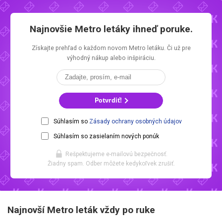
Najnovšie
Metro letáky
ihneď poruke.
Získajte prehľad o každom novom
Metro letáku.
Či už pre
výhodný nákup alebo inšpiráciu.
Potvrdiť!
Súhlasím so
Zásady ochrany osobných údajov
Súhlasím so zasielaním nových ponúk
Rešpektujeme e-mailovú bezpečnosť.
Žiadny spam. Odber môžete kedykoľvek zrušiť.
Najnovší Metro leták vždy po ruke