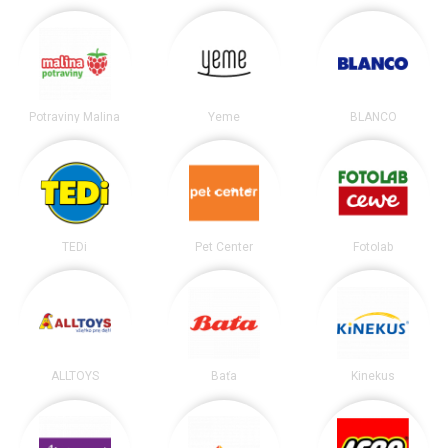
Potraviny Malina
Yeme
BLANCO
TEDi
Pet Center
Fotolab
ALLTOYS
Baťa
Kinekus