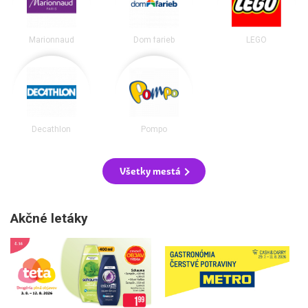
Marionnaud
Dom farieb
LEGO
Decathlon
Pompo
Všetky mestá
Akčné letáky