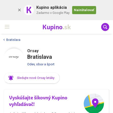
K
Kupino aplikácia
Nainštalovať
Zadarmo v Google Play
Kupino
.sk
Bratislava
Orsay
Bratislava
Odev, obuv a šport
Sledujte nové Orsay letáky
Vyskúšajte šikovný Kupino
vyhľadávač!