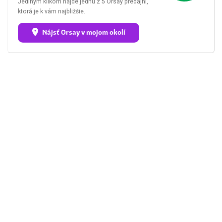
Jediným klikom nájde jednu z 5 Orsay predajní,
ktorá je k vám najbližšie.
Nájsť Orsay v mojom okolí