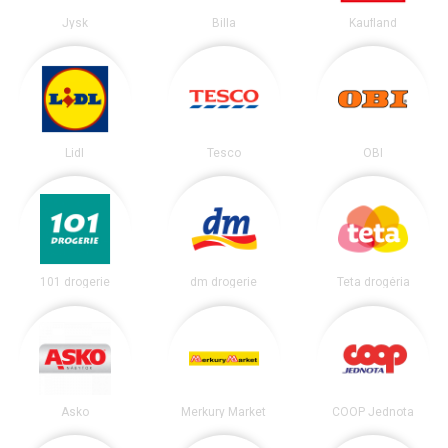
Jysk
Billa
Kaufland
Lidl
Tesco
OBI
101 drogerie
dm drogerie
Teta drogéria
Asko
Merkury Market
COOP Jednota