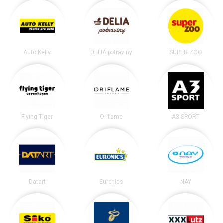
Auto Kelly
DELIA potraviny
SUPER ZOO
Flying Tiger
Oriflame
A3 SPORT
Datart
Euronics
NAY