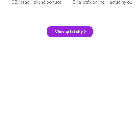
OBI leták –⁠ akčná ponuka
Billa leták online –⁠ aktuálny od stredy
Všetky letáky