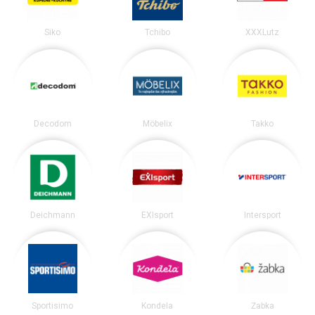
Siko
Tchibo
XXXLutz
Decodom
Möbelix
Takko
Deichmann
EXIsport
Intersport
Sportisimo
Kondela
Žabka