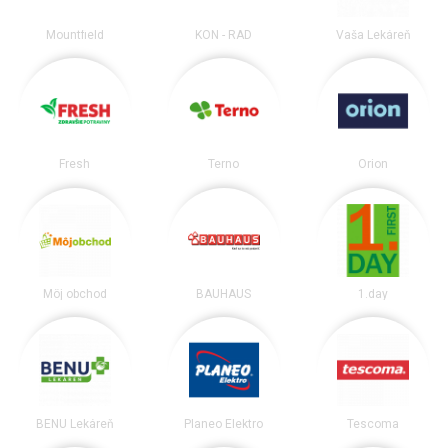
Mountfield
KON - RAD
Vaša Lekáreň
Fresh
Terno
Orion
Môj obchod
BAUHAUS
1.day
BENU Lekáreň
Planeo Elektro
Tescoma