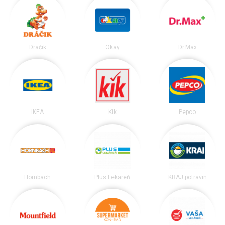
Dráčik
Okay
Dr.Max
IKEA
Kik
Pepco
Hornbach
Plus Lekáreň
KRAJ potravín