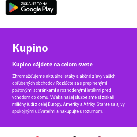
Kupino
Kupino nájdete na celom svete
Zhromažďujeme aktuálne letáky a akčné zľavy vašich
obľúbených obchodov. Rozlúčte sa s preplnenými
poštovými schránkami a rozhodenými letákmi pred
vchodom do domu. Vďaka našej službe sme si získali
milióny ľudí z celej Európy, Ameriky a Afriky. Staňte sa aj vy
spokojnými užívateľmi a nakupujte s rozumom.