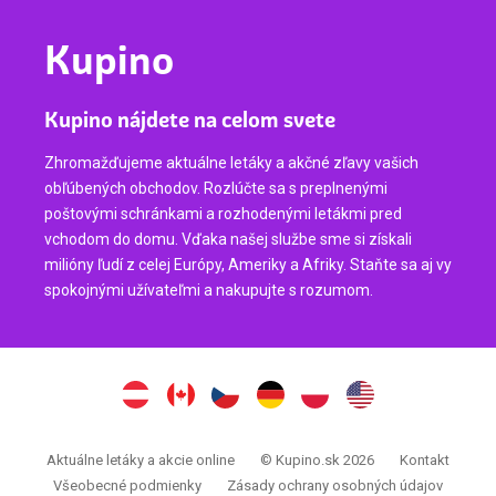
Kupino
Kupino nájdete na celom svete
Zhromažďujeme aktuálne letáky a akčné zľavy vašich
obľúbených obchodov. Rozlúčte sa s preplnenými
poštovými schránkami a rozhodenými letákmi pred
vchodom do domu. Vďaka našej službe sme si získali
milióny ľudí z celej Európy, Ameriky a Afriky. Staňte sa aj vy
spokojnými užívateľmi a nakupujte s rozumom.
Aktuálne letáky a akcie online
© Kupino.sk 2026
Kontakt
Všeobecné podmienky
Zásady ochrany osobných údajov