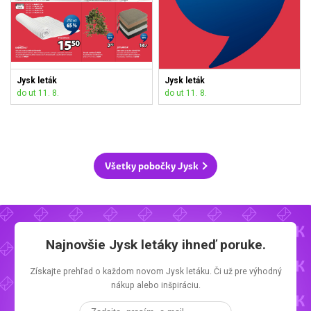
Jysk leták
Jysk leták
do ut 11. 8.
do ut 11. 8.
Všetky pobočky Jysk
Najnovšie
Jysk letáky
ihneď poruke.
Získajte prehľad o každom novom
Jysk letáku.
Či už pre výhodný
nákup alebo inšpiráciu.