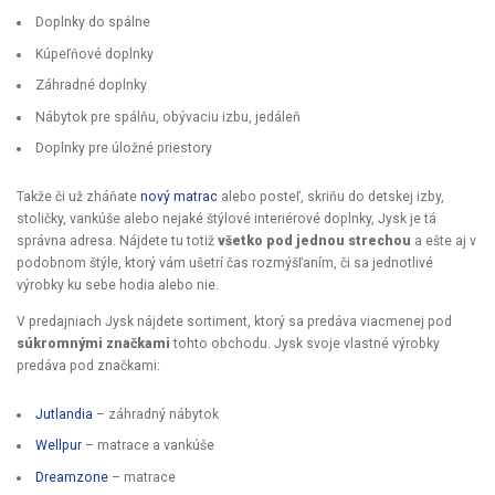
Doplnky do spálne
Kúpeľňové doplnky
Záhradné doplnky
Nábytok pre spálňu, obývaciu izbu, jedáleň
Doplnky pre úložné priestory
Takže či už zháňate
nový matrac
alebo posteľ, skriňu do detskej izby,
stoličky, vankúše alebo nejaké štýlové interiérové doplnky, Jysk je tá
správna adresa. Nájdete tu totiž
všetko pod jednou strechou
a ešte aj v
podobnom štýle, ktorý vám ušetrí čas rozmýšľaním, či sa jednotlivé
výrobky ku sebe hodia alebo nie.
V predajniach Jysk nájdete sortiment, ktorý sa predáva viacmenej pod
súkromnými značkami
tohto obchodu. Jysk svoje vlastné výrobky
predáva pod značkami:
Jutlandia
– záhradný nábytok
Wellpur
– matrace a vankúše
Dreamzone
– matrace