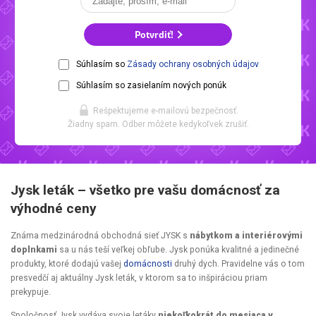
Potvrdiť!
Súhlasím so
Zásady ochrany osobných údajov
Súhlasím so zasielaním nových ponúk
Rešpektujeme e-mailovú bezpečnosť.
Žiadny spam. Odber môžete kedykoľvek zrušiť.
Jysk leták – všetko pre vašu domácnosť za
výhodné ceny
Známa medzinárodná obchodná sieť JYSK s
nábytkom a interiérovými
doplnkami
sa u nás teší veľkej obľube. Jysk ponúka kvalitné a jedinečné
produkty, ktoré dodajú vašej
domácnosti
druhý dych. Pravidelne vás o tom
presvedčí aj aktuálny Jysk leták, v ktorom sa to inšpiráciou priam
prekypuje.
Spoločnosť Jysk vydáva svoje letáky
niekoľkokrát do mesiaca v