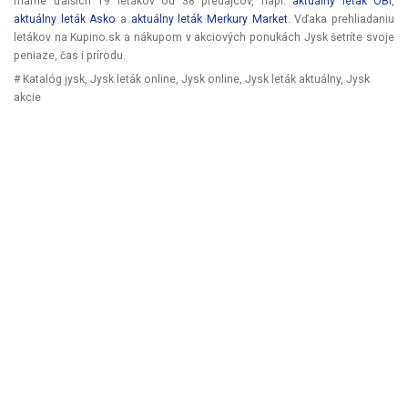
máme ďalších 19 letákov od 38 predajcov, napr.
aktuálny leták OBI
,
aktuálny leták Asko
a
aktuálny leták Merkury Market
. Vďaka prehliadaniu
letákov na Kupino.sk a nákupom v akciových ponukách Jysk šetríte svoje
peniaze, čas i prírodu.
# Katalóg jysk, Jysk leták online, Jysk online, Jysk leták aktuálny, Jysk
akcie