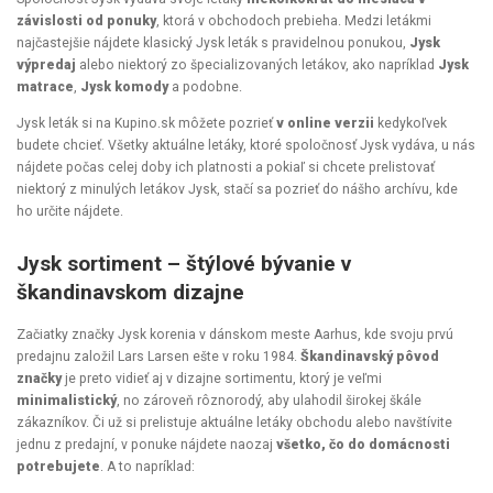
závislosti od ponuky
, ktorá v obchodoch prebieha. Medzi letákmi
najčastejšie nájdete klasický Jysk leták s pravidelnou ponukou,
Jysk
výpredaj
alebo niektorý zo špecializovaných letákov, ako napríklad
Jysk
matrace
,
Jysk komody
a podobne.
Jysk leták si na Kupino.sk môžete pozrieť
v online verzii
kedykoľvek
budete chcieť. Všetky aktuálne letáky, ktoré spoločnosť Jysk vydáva, u nás
nájdete počas celej doby ich platnosti a pokiaľ si chcete prelistovať
niektorý z minulých letákov Jysk, stačí sa pozrieť do nášho archívu, kde
ho určite nájdete.
Jysk sortiment – štýlové bývanie v
škandinavskom dizajne
Začiatky značky Jysk korenia v dánskom meste Aarhus, kde svoju prvú
predajnu založil Lars Larsen ešte v roku 1984.
Škandinavský pôvod
značky
je preto vidieť aj v dizajne sortimentu, ktorý je veľmi
minimalistický
, no zároveň rôznorodý, aby ulahodil širokej škále
zákazníkov. Či už si prelistuje aktuálne letáky obchodu alebo navštívite
jednu z predajní, v ponuke nájdete naozaj
všetko, čo do domácnosti
potrebujete
. A to napríklad: