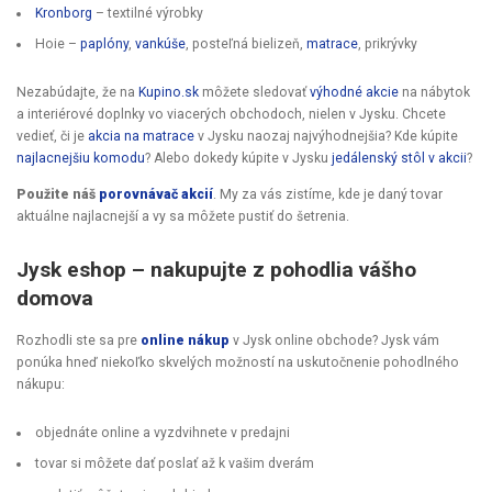
Kronborg
– textilné výrobky
Hoie –
paplóny
,
vankúše
, posteľná bielizeň,
matrace
, prikrývky
Nezabúdajte, že na
Kupino.sk
môžete sledovať
výhodné akcie
na nábytok
a interiérové doplnky vo viacerých obchodoch, nielen v Jysku. Chcete
vedieť, či je
akcia na matrace
v Jysku naozaj najvýhodnejšia? Kde kúpite
najlacnejšiu komodu
? Alebo dokedy kúpite v Jysku
jedálenský stôl v akcii
?
Použite náš
porovnávač akcií
. My za vás zistíme, kde je daný tovar
aktuálne najlacnejší a vy sa môžete pustiť do šetrenia.
Jysk eshop – nakupujte z pohodlia vášho
domova
Rozhodli ste sa pre
online nákup
v Jysk online obchode? Jysk vám
ponúka hneď niekoľko skvelých možností na uskutočnenie pohodlného
nákupu:
objednáte online a vyzdvihnete v predajni
tovar si môžete dať poslať až k vašim dverám