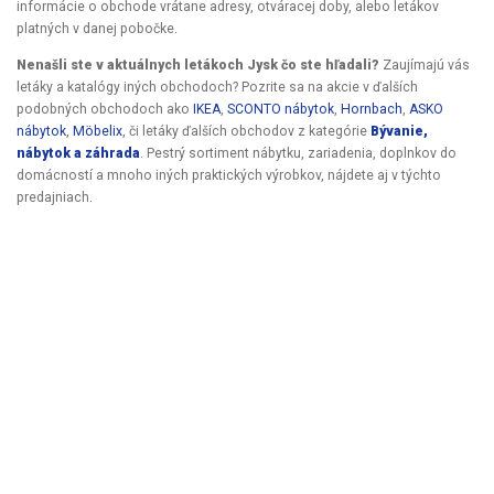
informácie o obchode vrátane adresy, otváracej doby, alebo letákov
platných v danej pobočke.
Nenašli ste v aktuálnych letákoch Jysk čo ste hľadali?
Zaujímajú vás
letáky a katalógy iných obchodoch? Pozrite sa na akcie v ďalších
podobných obchodoch ako
IKEA
,
SCONTO nábytok
,
Hornbach
,
ASKO
nábytok
,
Möbelix
, či letáky ďalších obchodov z kategórie
Bývanie,
nábytok a záhrada
. Pestrý sortiment nábytku, zariadenia, doplnkov do
domácností a mnoho iných praktických výrobkov, nájdete aj v týchto
predajniach.