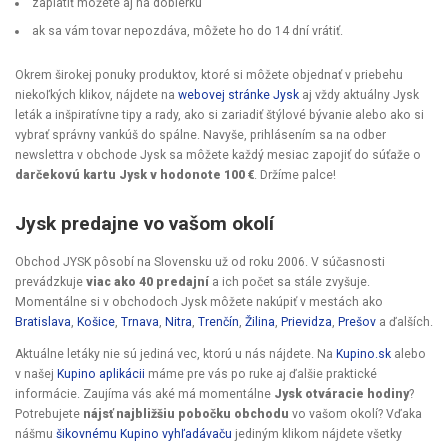
zaplatiť môžete aj na dobierku
ak sa vám tovar nepozdáva, môžete ho do 14 dní vrátiť.
Okrem širokej ponuky produktov, ktoré si môžete objednať v priebehu
niekoľkých klikov, nájdete na
webovej stránke Jysk
aj vždy aktuálny Jysk
leták a inšpiratívne tipy a rady, ako si zariadiť štýlové bývanie alebo ako si
vybrať správny vankúš do spálne. Navyše, prihlásením sa na odber
newslettra v obchode Jysk sa môžete každý mesiac zapojiť do súťaže o
darčekovú kartu Jysk v hodonote 100 €
. Držíme palce!
Jysk predajne vo vašom okolí
Obchod JYSK pôsobí na Slovensku už od roku 2006. V súčasnosti
prevádzkuje
viac ako 40 predajní
a ich počet sa stále zvyšuje.
Momentálne si v obchodoch Jysk môžete nakúpiť v mestách ako
Bratislava
,
Košice
,
Trnava
,
Nitra
,
Trenčín
,
Žilina
,
Prievidza
,
Prešov
a ďalších.
Aktuálne letáky nie sú jediná vec, ktorú u nás nájdete. Na
Kupino.sk
alebo
v našej
Kupino aplikácii
máme pre vás po ruke aj ďalšie praktické
informácie. Zaujíma vás aké má momentálne
Jysk otváracie hodiny
?
Potrebujete
nájsť najbližšiu pobočku obchodu
vo vašom okolí? Vďaka
nášmu
šikovnému Kupino vyhľadávaču
jediným klikom nájdete všetky