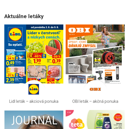
Aktuálne letáky
Lidl leták –⁠ akciová ponuka
OBI leták –⁠ akčná ponuka