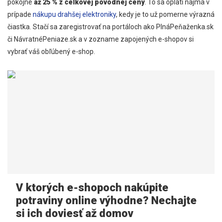
pokojne
až 25 % z celkovej pôvodnej ceny
. To sa oplatí najmä v
prípade
nákupu drahšej elektroniky
, kedy je to už pomerne výrazná
čiastka. Stačí sa zaregistrovať na portáloch ako PlnáPeňaženka.sk
či NávratnéPeniaze.sk a v zozname zapojených e-shopov si
vybrať váš obľúbený e-shop.
V ktorých e-shopoch nakúpite
potraviny online výhodne? Nechajte
si ich doviesť až domov