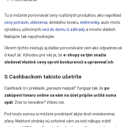
Tu si môžete porovnávať ceny rozličných produktov, ako napríklad
ceny potravín
,
oblečenia
, detského tovaru,
elektroniky
, auto-moto
výrobkov, užitočných
vecí do domu či záhrady
a mnoho ďalších.
Nakúpite tak najvýhodnejšie.
Okrem týchto existujú aj ďalšie porovnávače cien ako odpadnes.sk
či kauf.sk. Výhodou pre vás je, že
e-shopy sa tým snažia
sledovať vlastné ceny oproti konkurencii a upravovať ich
.
S Cashbackom takisto ušetríte
Cashback či v preklade „peniaze naspäť“ funguje tak, že
po
zakúpení tovaru online sa vám na účet pripíše určitá suma
späť
. Znie to nereálne? Vôbec nie.
Pod touto sumou si môžete predstaviť akýsi druh oneskorenej
zľavy. Niektoré stránky sú ochotné vám za isté nákupy vrátiť