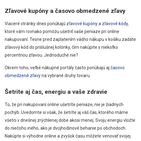
Zľavové kupóny a časovo obmedzené zľavy
Viaceré stránky dnes ponúkajú
zľavové kupóny a zľavové kódy
,
ktoré vám rovnako pomôžu ušetriť vaše peniaze pri online
nakupovaní. Tesne pred zaplatením vášho nákupu v košíku zadáte
zľavový kód do príslušnej kolónky, čím nakúpite s niekoľko
percentnou zľavou. Jednoduché nie?
Okrem toho, veľké nákupné portály často ponúkajú aj
časovo
obmedzené zľavy
na vybrané druhy tovaru.
Šetrite aj čas, energiu a vaše zdravie
To, že pri nakupovaní online ušetríte peniaze, nie je žiadnych
pochýb. Uvedomte si však, že šetríte aj váš čas, ktorého máme
všetci v dnešnej zrýchlenej dobe akosi menej. Svoju energiu vložte
do niečoho iného, ako je dvojhodinové behanie po obchodoch.
Nakúpte si výhodne online a zvyšok času môžete venovať svojej