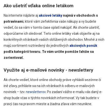
Ako ušetriť vďaka online letákom
Na internete nájdete aj
akciové letáky
najmä v obchodoch s
potravinami
, ktoré vám zefektívnia vaše nákupy a vy budete
vedieť, čo sa vám v tomto čase oplatí nakúpiť. Ak chcete ušetriť,
odporúčame ich sledovať. Tieto online letáky však objavíte aj na
konkrétnych stránkach vašich obľúbených obchodov. Mnohé z nich
majú sortiment roztriedený do jednotlivých
akciových ponúk
podľa kategórií tovaru. To vám určite pomôže ľahšie sa
zorientovať.
Využite aj e-mailové novinky - newslettery
Ak chcete vedieť, ktoré online obchody práve vyhlásili sezónne či
iné zľavy, prihláste sa na ich stránkach k odberu e-mailových
noviniek – tzv.
newsletterov
. Po zadaní vášho e-mailu vás daný e-
shop bude včas o týchto novinkách informovať. Vy tak budete v
pravý čas na pravom mieste a žiadna zľava vám neunikne.