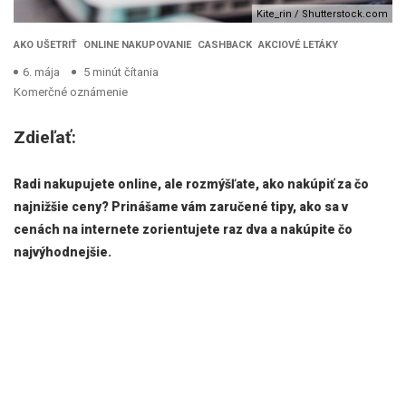
Kite_rin / Shutterstock.com
AKO UŠETRIŤ
ONLINE NAKUPOVANIE
CASHBACK
AKCIOVÉ LETÁKY
6. mája
5 minút čítania
Komerčné oznámenie
Zdieľať:
Radi nakupujete online, ale rozmýšľate, ako nakúpiť za čo
najnižšie ceny? Prinášame vám zaručené tipy, ako sa v
cenách na internete zorientujete raz dva a nakúpite čo
najvýhodnejšie.