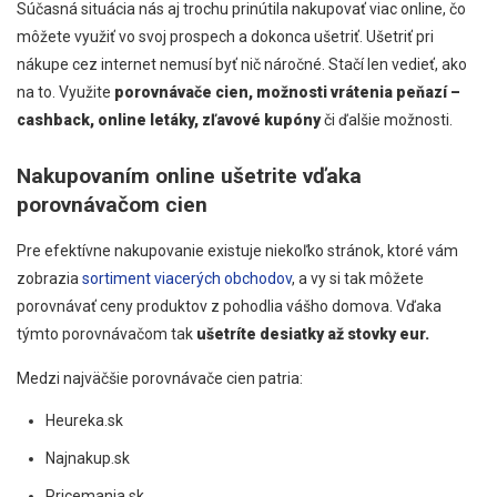
Súčasná situácia nás aj trochu prinútila nakupovať viac online, čo
môžete využiť vo svoj prospech a dokonca ušetriť. Ušetriť pri
nákupe cez internet nemusí byť nič náročné. Stačí len vedieť, ako
na to. Využite
porovnávače cien, možnosti vrátenia peňazí –
cashback, online letáky, zľavové kupóny
či ďalšie možnosti.
Nakupovaním online ušetrite vďaka
porovnávačom cien
Pre efektívne nakupovanie existuje niekoľko stránok, ktoré vám
zobrazia
sortiment viacerých obchodov
, a vy si tak môžete
porovnávať ceny produktov z pohodlia vášho domova. Vďaka
týmto porovnávačom tak
ušetríte desiatky až stovky eur.
Medzi najväčšie porovnávače cien patria:
Heureka.sk
Najnakup.sk
Pricemania.sk