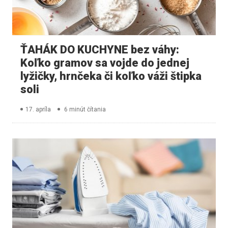
ŤAHÁK DO KUCHYNE bez váhy:
Koľko gramov sa vojde do jednej
lyžičky, hrnčeka či koľko váži štipka
soli
17. apríla
6 minút čítania