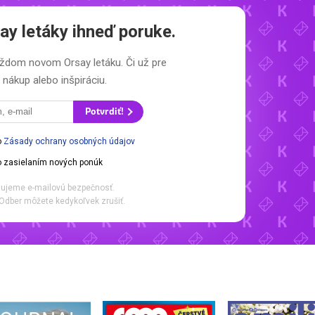
ay letáky
ihneď poruke.
 každom novom
Orsay letáku.
Či už pre
nákup alebo inšpiráciu.
Potvrdiť!
o
Zásady ochrany osobných údajov
 zasielaním nových ponúk
ujeme e-mailovú bezpečnosť.
Odber môžete kedykoľvek zrušiť.