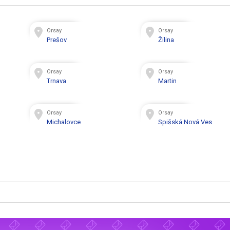
Orsay
Orsay
Prešov
Žilina
Orsay
Orsay
Trnava
Martin
Orsay
Orsay
Michalovce
Spišská Nová Ves