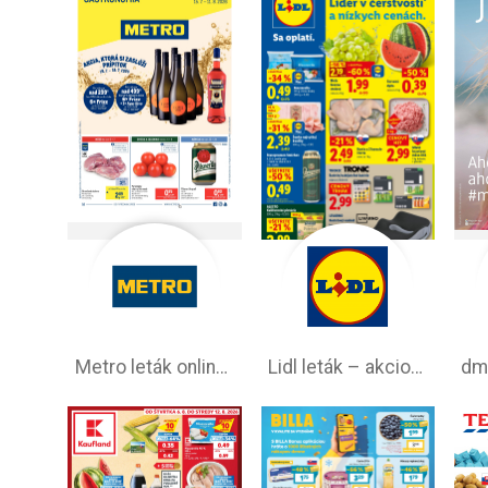
Metro leták online –⁠ aktuálna ponuka
Lidl leták –⁠ akciová ponuka