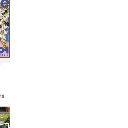
101 drogerie leták aktuálny