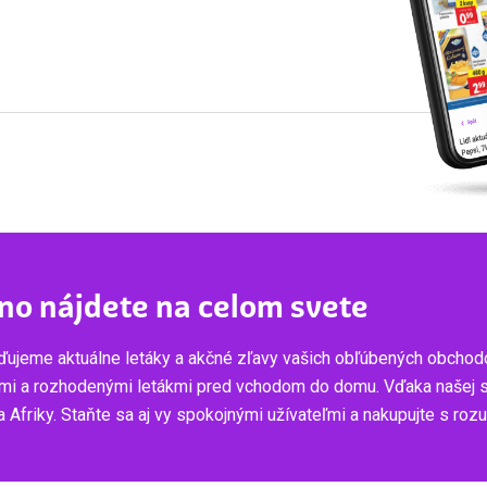
no nájdete na celom svete
ujeme aktuálne letáky a akčné zľavy vašich obľúbených obchod
mi a rozhodenými letákmi pred vchodom do domu. Vďaka našej služ
 Afriky. Staňte sa aj vy spokojnými užívateľmi a nakupujte s ro