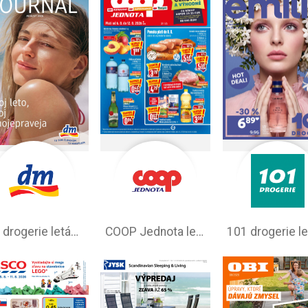
dm drogerie leták na tento týždeň
COOP Jednota leták –⁠ aktuálny