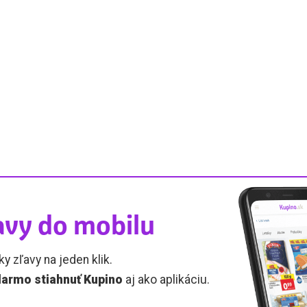
avy do mobilu
ky zľavy na jeden klik.
armo stiahnuť Kupino
aj ako aplikáciu.