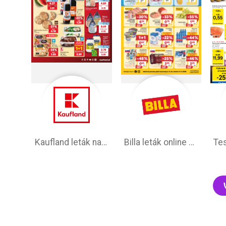
Kaufland leták na tento týždeň
Billa leták online –⁠ aktuálny od stredy