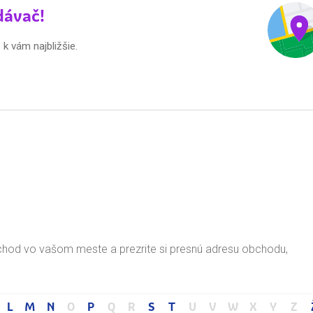
dávač!
 k vám najbližšie.
chod vo vašom meste a prezrite si presnú adresu obchodu,
L
M
N
O
P
Q
R
S
T
U
V
W
X
Y
Z