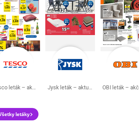
Tesco leták – akciová ponuka
Jysk leták – aktuálna ponuka
Všetky letáky