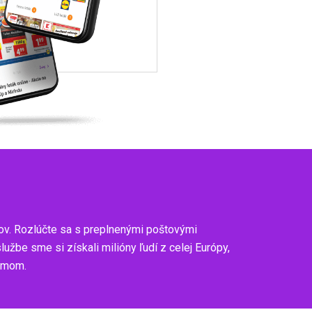
ov. Rozlúčte sa s preplnenými poštovými
be sme si získali milióny ľudí z celej Európy,
zumom.