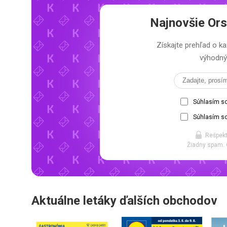
Najnovšie
Ors
Získajte prehľad o
výhodný 
Súhlasím s
Súhlasím so
Rešpekt
Žiadny spam. 
Aktuálne letáky ďalších obchodov