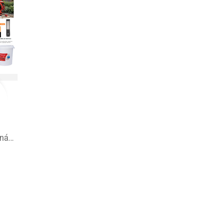
OBI leták –⁠ akčná ponuka