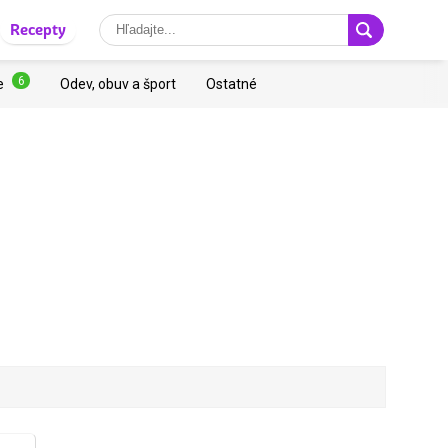
Recepty
6
e
Odev, obuv a šport
Ostatné