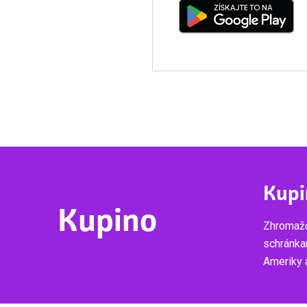
Kupi
Kupino
Zhromažď
schránka
Ameriky a