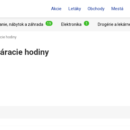
Akcie
Letáky
Obchody
Mestá
19
1
anie, nábytok a záhrada
Elektronika
Drogérie a lekárn
acie hodiny
áracie hodiny