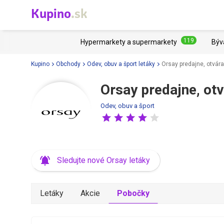
Kupino
.sk
119
Hypermarkety a supermarkety
Býv
Kupino
Obchody
Odev, obuv a šport letáky
Orsay predajne, otvár
Orsay predajne, otv
Odev, obuv a šport
Sledujte nové Orsay letáky
Letáky
Akcie
Pobočky