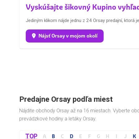
Vyskúšajte šikovný Kupino vyhľa
Jediným klikom nájde jednu z 24 Orsay predajní, ktorá je
Nájsť Orsay v mojom okolí
Predajne Orsay podľa miest
Nájdite obchody Orsay až na 16 miestach. Vyberte ob
prevádzkové hodiny a letáky Orsay.
TOP
A
B
C
D
E
F
G
H
I
J
K