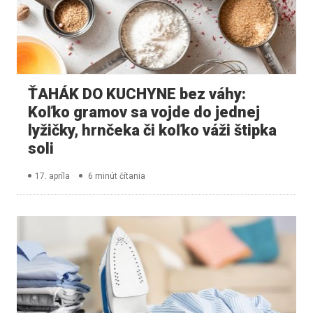
ŤAHÁK DO KUCHYNE bez váhy:
Koľko gramov sa vojde do jednej
lyžičky, hrnčeka či koľko váži štipka
soli
17. apríla
6 minút čítania