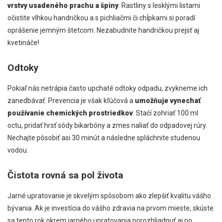
vrstvy usadeného prachu a špiny
. Rastliny s lesklými listami
očistite vlhkou handričkou a s pichliačmi či chĺpkami si poradí
oprášenie jemným štetcom. Nezabudnite handričkou prejsť aj
kvetináče!
Odtoky
Pokiaľ nás netrápia často upchaté odtoky odpadu, zvykneme ich
zanedbávať. Prevencia je však kľúčová a
umožňuje vynechať
používanie chemických prostriedkov
. Stačí zohriať 100 ml
octu, pridať hrsť sódy bikarbóny a zmes naliať do odpadovej rúry.
Nechajte pôsobiť asi 30 minút a následne spláchnite studenou
vodou.
Čistota rovná sa pol života
Jarné upratovanie je skvelým spôsobom ako zlepšiť kvalitu vášho
bývania. Ak je investícia do vášho zdravia na prvom mieste, skúste
sa tento rok okrem jarného upratovania porozhliadnuť aj po