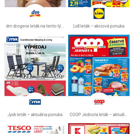
dm drogerie leták na tento týždeň
Lidl leták –⁠ akciová ponuka
Jysk leták – aktuálna ponuka
COOP Jednota leták –⁠ aktuálny