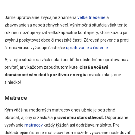
Jarné upratovanie zvyčajne znamená
veľké triedenie
a
zbavovanie sa nepotrebných vecí. Výnimočná situácia však tento
rok neumožňuje využiť veľkokapacitné kontajnery, ktoré každú jar
zvyknú poskytovať obce či mestské časti. Zároveň prevencia proti
šíreniu vírusu vyžaduje častejšie
upratovanie a čistenie
.
Aj v tejto situácii sa však oplatí pustiť do dôsledného upratovania a
privítať jar v každom zabudnutom kúte.
Čistá a voňavá
domácnosť vám dodá pozitívnu energiu
rovnako ako jarné
slniečko!
Matrace
Kým väčšinu moderných matracov dnes už nie je potrebné
obracať, aj ony si zaslúžia
pravidelnú starostlivosť.
Odporúčané
vysávanie
matracov
každý týždeň asi dodržiava málokto. Pre
dôkladnejšie čistenie matracov teda môžete vysávanie nasledovať