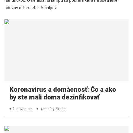
handričkou. O tienidlá na lampu sa postará kefa na ošetrenie
odevov od smietok či chlpov.
Koronavírus a domácnosť: Čo a ako
by ste mali doma dezinfikovať
2. novembra
4 minúty čítania