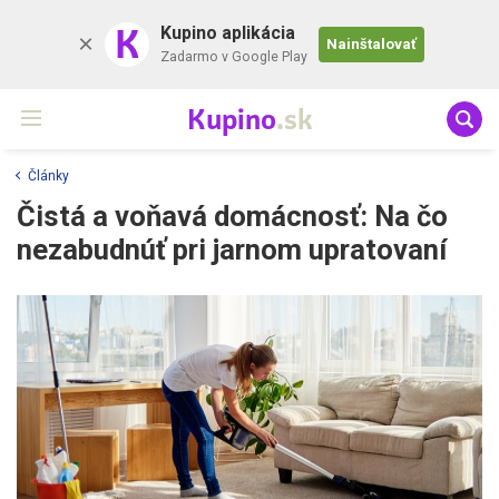
K
Kupino aplikácia
Nainštalovať
Zadarmo v Google Play
Kupino
.sk
Články
Čistá a voňavá domácnosť: Na čo
nezabudnúť pri jarnom upratovaní