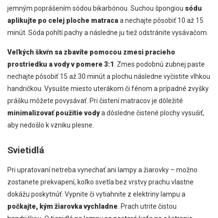
jemným poprášením sódou bikarbónou. Suchou špongiou
sódu
aplikujte po celej ploche matraca
a nechajte pôsobiť 10 až 15
minút. Sóda pohltí pachy a následne ju tiež odstránite vysávačom.
Veľkých škvŕn sa zbavíte pomocou zmesi pracieho
prostriedku a vody v pomere 3:1
. Zmes podobnú zubnej paste
nechajte pôsobiť 15 až 30 minút a plochu následne vyčistite vlhkou
handričkou. Vysušte miesto uterákom či fénom a prípadné zvyšky
prášku môžete povysávať. Pri čistení matracov je dôležité
minimalizovať použitie vody
a dôsledne čistené plochy vysušiť,
aby nedošlo k vzniku plesne.
Svietidlá
Pri upratovaní netreba vynechať ani lampy a žiarovky – možno
zostanete prekvapení, koľko svetla bez vrstvy prachu vlastne
dokážu poskytnúť. Vypnite či vytiahnite z elektriny lampu a
počkajte, kým žiarovka vychladne
. Prach utrite čistou