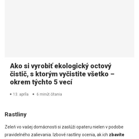
Ako si vyrobiť ekologický octový
čistič, s ktorým vyčistite všetko –
okrem týchto 5 vecí
13. apríla
6 minút čítania
Rastliny
Zeleň vo vašej domácnosti si zaslúži opateru nielen v podobe
pravidelného zalievania. Izbové rastliny ocenia, ak ich
zbavíte