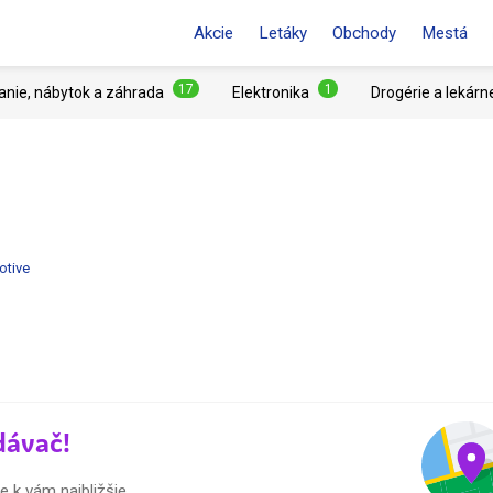
Akcie
Letáky
Obchody
Mestá
17
1
anie, nábytok a záhrada
Elektronika
Drogérie a lekárn
otive
dávač!
 k vám najbližšie.