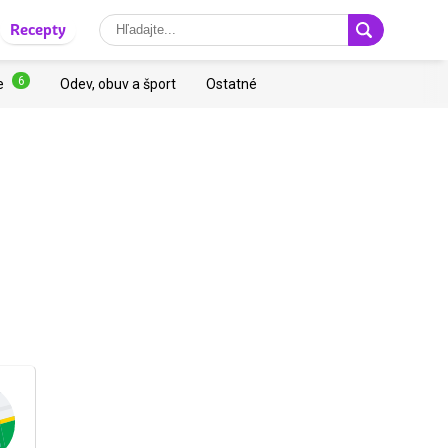
Recepty
6
e
Odev, obuv a šport
Ostatné