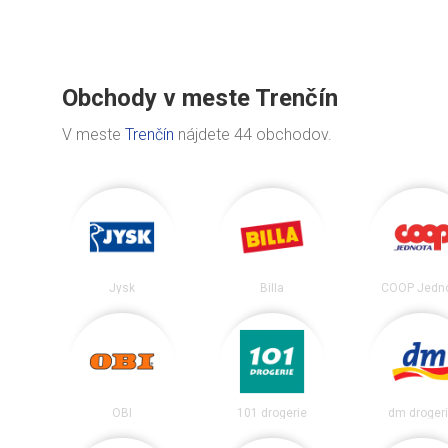
Obchody v meste Trenčín
V meste
Trenčín
nájdete 44 obchodov.
Jysk
Billa
COOP Jedn
OBI
101 drogerie
dm droger