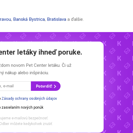
ravou
,
Banská Bystrica
,
Bratislava
a ďalšie.
enter letáky
ihneď poruke.
každom novom
Pet Center letáku.
Či už
ý nákup alebo inšpiráciu.
Potvrdiť!
o
Zásady ochrany osobných údajov
 zasielaním nových ponúk
ujeme e-mailovú bezpečnosť.
Odber môžete kedykoľvek zrušiť.