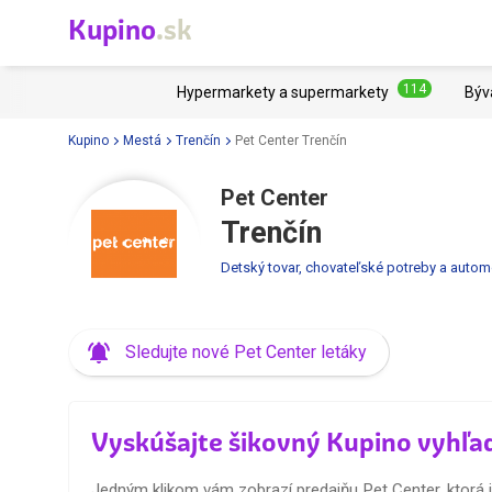
Kupino
.sk
114
Hypermarkety a supermarkety
Býv
Kupino
Mestá
Trenčín
Pet Center Trenčín
Pet Center
Trenčín
Detský tovar, chovateľské potreby a autom
Sledujte nové Pet Center letáky
Vyskúšajte šikovný Kupino vyhľa
Jedným klikom vám zobrazí predajňu Pet Center, ktorá je