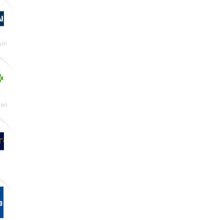
vín
reň