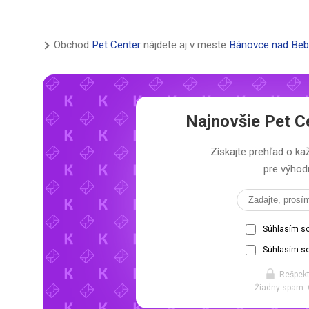
Obchod
Pet Center
nájdete aj v meste
Bánovce nad Beb
Najnovšie
Pet C
Získajte prehľad o 
pre výhodn
Súhlasím s
Súhlasím so
Rešpekt
Žiadny spam. 