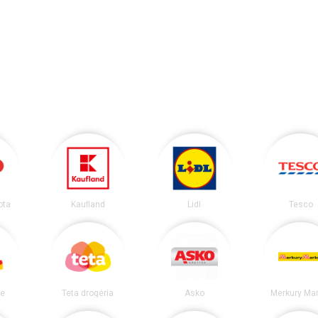
ota
Kaufland
Lidl
Tesco
ie
Teta drogéria
Asko
Merkury Mar