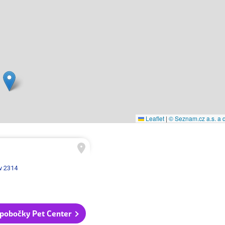
Leaflet
|
© Seznam.cz a.s. a d
v 2314
pobočky Pet Center