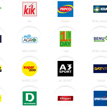
Kik
Pepco
KRAJ potra
MILK-AGRO
1.day
BENU Leká
y
SUPER ZOO
A3 SPORT
Datart