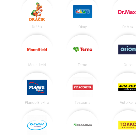
Dráčik
Okay
Dr.Max
Mountfield
Terno
Orion
Planeo Elektro
Tescoma
Auto Kell