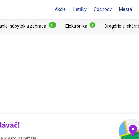
Akcie
Letáky
Obchody
Mestá
19
1
anie, nábytok a záhrada
Elektronika
Drogérie a lekárn
dávač!
e k vám najbližšie.