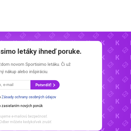
isimo letáky
ihneď poruke.
každom novom
Sportisimo letáku.
Či už
ý nákup alebo inšpiráciu.
Potvrdiť!
o
Zásady ochrany osobných údajov
 zasielaním nových ponúk
ujeme e-mailovú bezpečnosť.
Odber môžete kedykoľvek zrušiť.