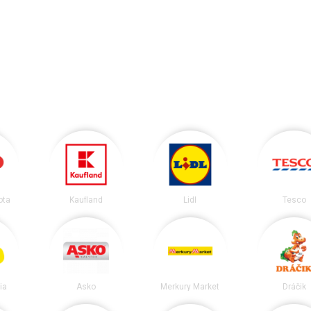
ota
Kaufland
Lidl
Tesco
ia
Asko
Merkury Market
Dráčik