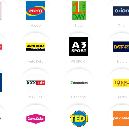
Pepco
1.day
Orion
Auto Kelly
A3 SPORT
Datart
XXXLutz
Decodom
Takko