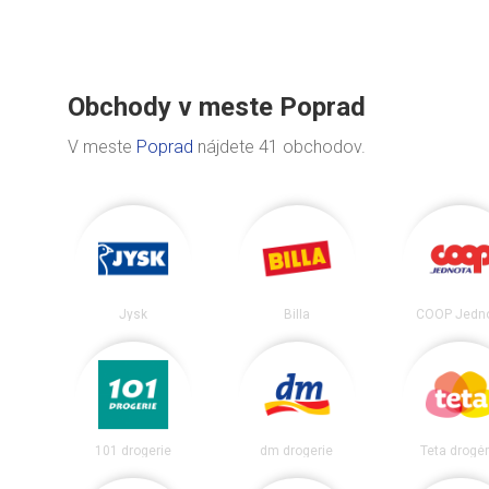
Obchody v meste Poprad
V meste
Poprad
nájdete 41 obchodov.
Jysk
Billa
COOP Jedn
101 drogerie
dm drogerie
Teta drogér