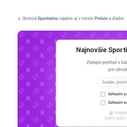
Obchod
Sportisimo
nájdete aj v meste
Prešov
a ďalšie.
Najnovšie
Sport
Získajte prehľad o 
pre výhodn
Súhlasím s
Súhlasím so
Rešpekt
Žiadny spam. 