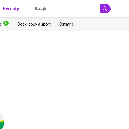
Recepty
6
e
Odev, obuv a šport
Ostatné