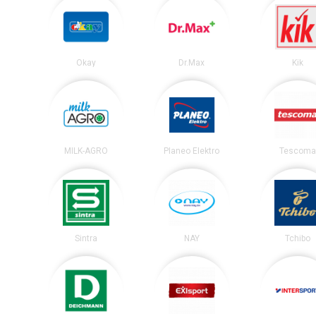
Okay
Dr.Max
Kik
MILK-AGRO
Planeo Elektro
Tescoma
Sintra
NAY
Tchibo