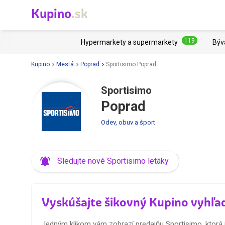
Kupino
.sk
119
Hypermarkety a supermarkety
Býv
Kupino
Mestá
Poprad
Sportisimo Poprad
Sportisimo
Poprad
Odev, obuv a šport
Sledujte nové Sportisimo letáky
Vyskúšajte šikovný Kupino vyhľa
Jedným klikom vám zobrazí predajňu Sportisimo, ktorá j