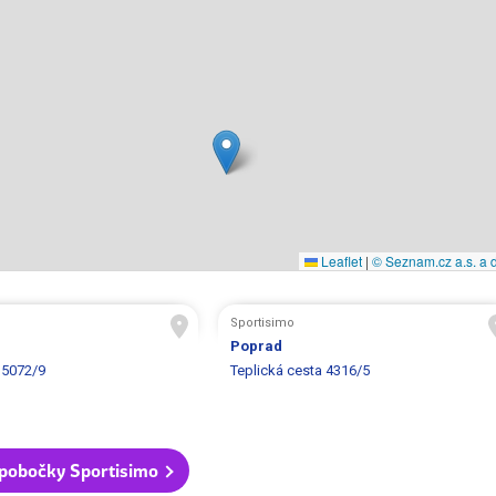
Leaflet
|
© Seznam.cz a.s. a d
Sportisimo
Poprad
 5072/9
Teplická cesta 4316/5
pobočky Sportisimo