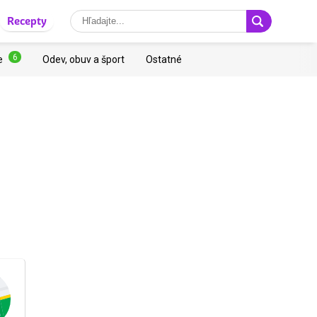
Recepty
6
e
Odev, obuv a šport
Ostatné