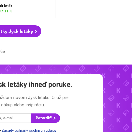
sk leták
ut 11. 8.
tky Jysk letáky
šie.
sk letáky
ihneď poruke.
 každom novom
Jysk letáku.
Či už pre
nákup alebo inšpiráciu.
Potvrdiť!
o
Zásady ochrany osobných údajov