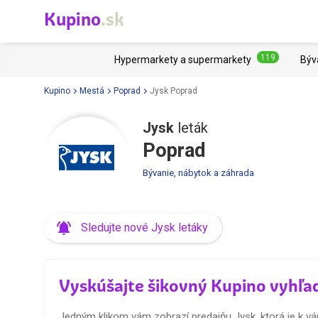
Kupino
.sk
119
Hypermarkety a supermarkety
Býv
Kupino
Mestá
Poprad
Jysk Poprad
Jysk
leták
Poprad
Bývanie, nábytok a záhrada
Sledujte nové Jysk letáky
Vyskúšajte šikovný Kupino vyhľa
Jedným klikom vám zobrazí predajňu Jysk, ktorá je k vám