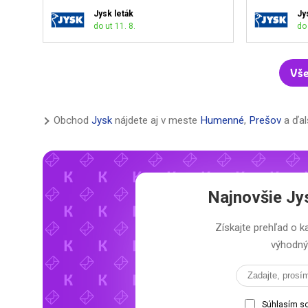
Jysk leták
Jy
do ut 11. 8.
do 
Vše
Obchod
Jysk
nájdete aj v meste
Humenné
,
Prešov
a ďal
Najnovšie
Jy
Získajte prehľad o
výhodný 
Súhlasím s