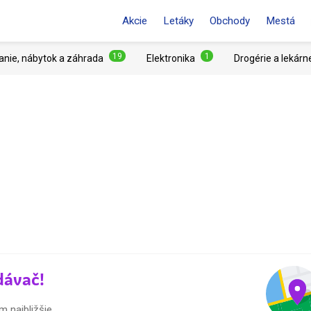
Akcie
Letáky
Obchody
Mestá
19
1
anie, nábytok a záhrada
Elektronika
Drogérie a lekárn
dávač!
 najbližšie.