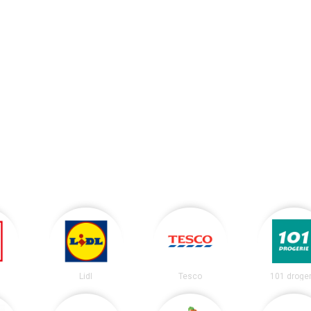
Lidl
Tesco
101 droger