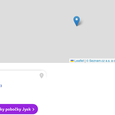
Leaflet
|
© Seznam.cz a.s. a d
 3
ky pobočky Jysk