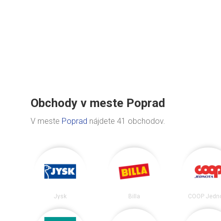
Obchody v meste Poprad
V meste
Poprad
nájdete 41 obchodov.
Jysk
Billa
COOP Jedn