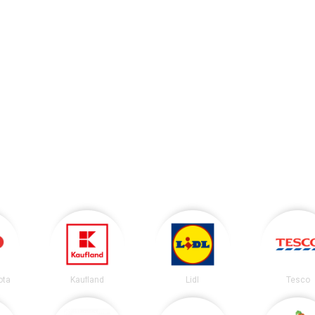
ota
Kaufland
Lidl
Tesco