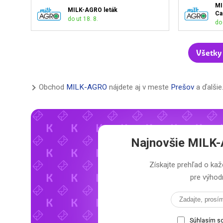
MI
MILK-AGRO leták
Ca
do ut 18. 8.
do 
Všetky
Obchod
MILK-AGRO
nájdete aj v meste
Prešov
a ďalšie
Najnovšie
MILK-
Získajte prehľad o k
pre výhodn
Súhlasím s