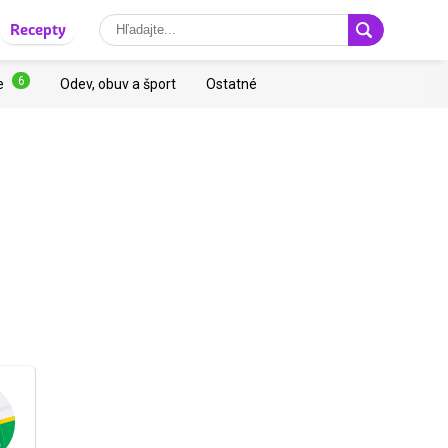
Recepty
6
e
Odev, obuv a šport
Ostatné