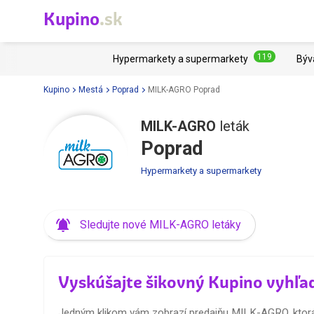
Kupino
.sk
119
Hypermarkety a supermarkety
Býv
Kupino
Mestá
Poprad
MILK-AGRO Poprad
MILK-AGRO
leták
Poprad
Hypermarkety a supermarkety
Sledujte nové MILK-AGRO letáky
Vyskúšajte šikovný Kupino vyhľa
Jedným klikom vám zobrazí predajňu MILK-AGRO, ktorá j