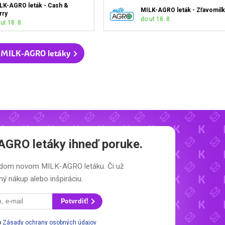
LK-AGRO leták - Cash &
MILK-AGRO leták - Zľavomilk
rry
do ut 18. 8.
ut 18. 8.
 MILK-AGRO letáky
.
AGRO letáky
ihneď poruke.
aždom novom
MILK-AGRO letáku.
Či už
ý nákup alebo inšpiráciu.
Potvrdiť!
o
Zásady ochrany osobných údajov