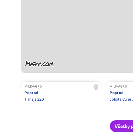
MILK-AGRO
MILK-AGRO
Poprad
Poprad
1. mája 220
Joliota Curie 
Všetky 