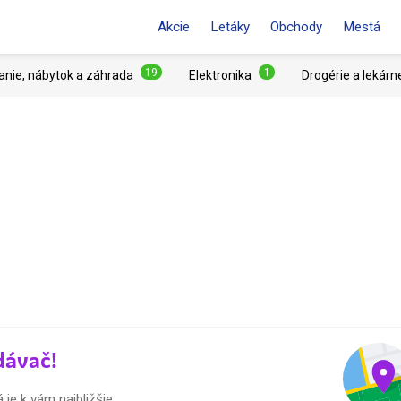
Akcie
Letáky
Obchody
Mestá
19
1
anie, nábytok a záhrada
Elektronika
Drogérie a lekárn
dávač!
e k vám najbližšie.