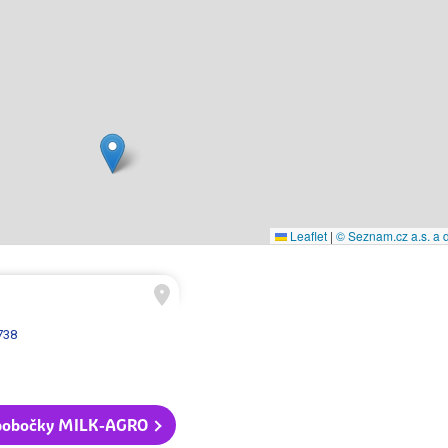
Leaflet
|
© Seznam.cz a.s. a d
738
pobočky MILK-AGRO