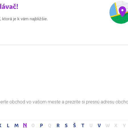
dávač!
ktorá je k vám najbližšie.
berte obchod vo vašom meste a prezrite si presnú adresu obcho
N
K
L
M
O
P
Q
R
S
Š
T
U
V
W
X
Y