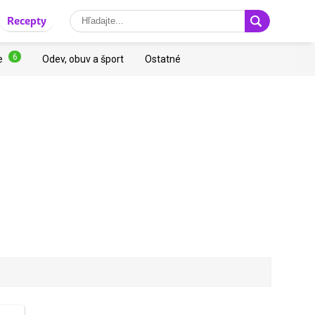
Recepty
6
e
Odev, obuv a šport
Ostatné