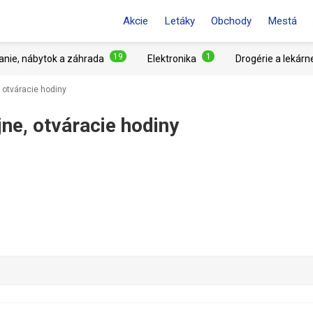
Akcie
Letáky
Obchody
Mestá
19
1
anie, nábytok a záhrada
Elektronika
Drogérie a lekárn
 otváracie hodiny
ne, otváracie hodiny