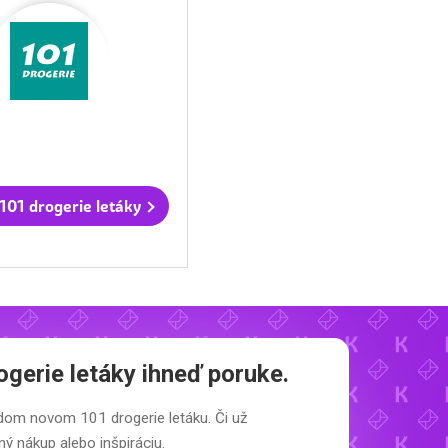
101 drogerie letáky
ogerie letáky
ihneď poruke.
aždom novom
101 drogerie letáku.
Či už
ý nákup alebo inšpiráciu.