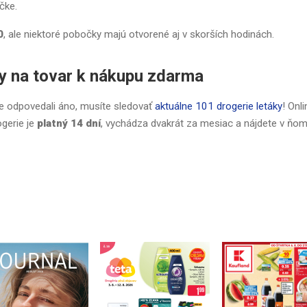
čke.
0
, ale niektoré pobočky majú otvorené aj v skorších hodinách.
ny na tovar k nákupu zdarma
te odpovedali áno, musíte sledovať
aktuálne 101 drogerie letáky
! Onli
gerie je
platný 14 dní
, vychádza dvakrát za mesiac a nájdete v ňo