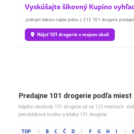
Vyskúšajte šikovný Kupino vyhľa
Jediným klikom nájde jednu z 212 101 drogerie predajní, 
Nájsť 101 drogerie v mojom okolí
Predajne 101 drogerie podľa miest
Nájdite obchody 101 drogerie až na 122 miestach. Vy
prevádzkové hodiny a letáky 101 drogerie.
TOP
A
B
C
Č
D
E
F
G
H
I
J