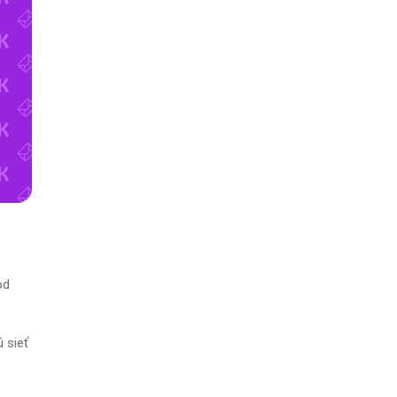
od
 sieť