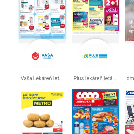
Vaša Lekáreň leták na tento týždeň
Plus lekáreň leták online