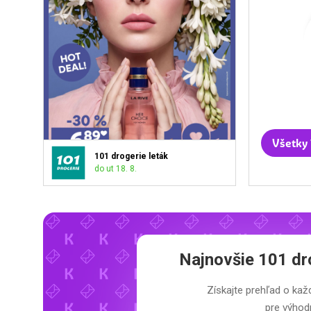
Všetky 
101 drogerie leták
do ut 18. 8.
Najnovšie
101 dr
Získajte prehľad o k
pre výhodn