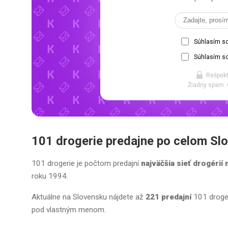
Súhlasím s
Súhlasím so
Rešpekt
Žiadny spam. 
101 drogerie predajne po celom Sl
101 drogerie je počtom predajní
najväčšia sieť drogérií
roku 1994.
Aktuálne na Slovensku nájdete až
221 predajní
101 droger
pod vlastným menom.