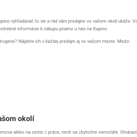
pino vyhľadávač to vie a rád vám predajne vo vašom okolí ukáže. 
 potrebné informácie k nákupu priamo u nás na Kupino.
ogerie? Nájdete ich v každej predajni aj vo vašom meste. Medzi
ašom okolí
 domova alebo na ceste z práce, nech sa zbytočne nemotáte. Otvárac