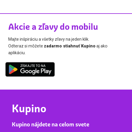
Akcie a zľavy do mobilu
Majte inšpiráciu a všetky zľavy na jeden klik.
Odteraz si môžete
zadarmo stiahnuť Kupino
aj ako
aplikáciu.
Kupino
Kupino nájdete na celom svete