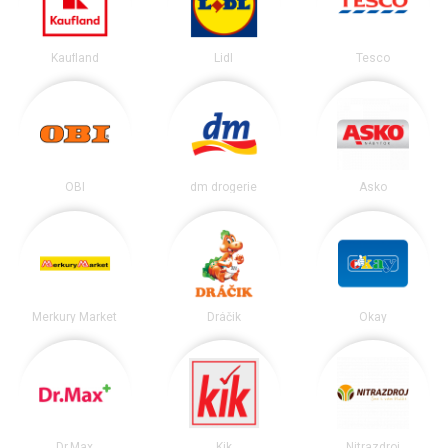
Kaufland
Lidl
Tesco
OBI
dm drogerie
Asko
Merkury Market
Dráčik
Okay
Dr.Max
Kik
Nitrazdroj