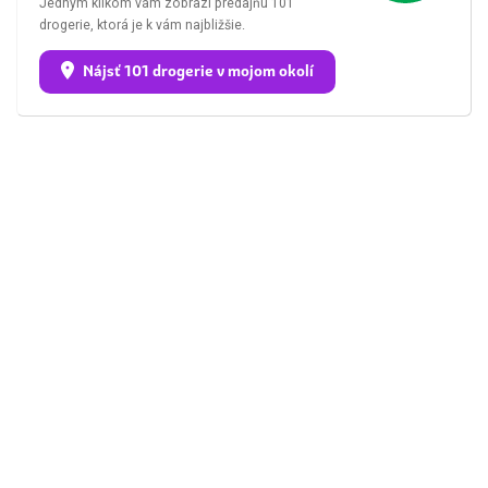
Jedným klikom vám zobrazí predajňu 101
drogerie, ktorá je k vám najbližšie.
Nájsť 101 drogerie v mojom okolí