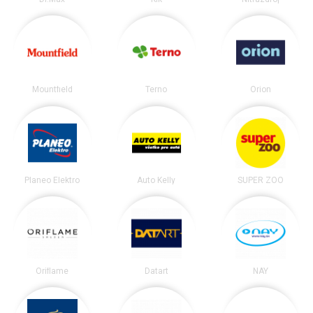
Mountfield
Terno
Orion
Planeo Elektro
Auto Kelly
SUPER ZOO
Oriflame
Datart
NAY