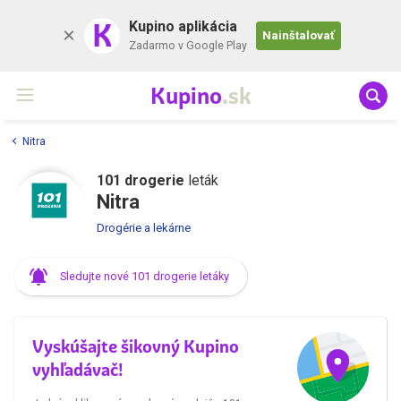
K
Kupino aplikácia
Nainštalovať
Zadarmo v Google Play
Kupino
.sk
Nitra
101 drogerie
leták
Nitra
Drogérie a lekárne
Sledujte nové 101 drogerie letáky
Vyskúšajte šikovný Kupino
vyhľadávač!