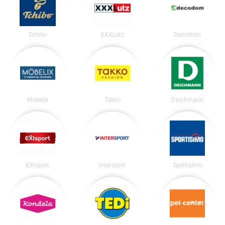
Tchibo
XXXLutz
Decodom
Möbelix
Takko
Deichmann
EXIsport
Intersport
Sportisimo