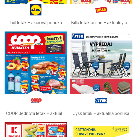
Lidl leták –⁠ akciová ponuka
Billa leták online –⁠ aktuálny od stredy
COOP Jednota leták –⁠ aktuálny
Jysk leták – aktuálna ponuka