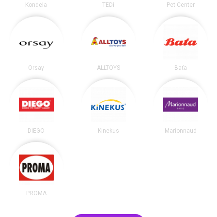
Kondela
TEDi
Pet Center
Orsay
ALLTOYS
Baťa
DIEGO
Kinekus
Marionnaud
PROMA