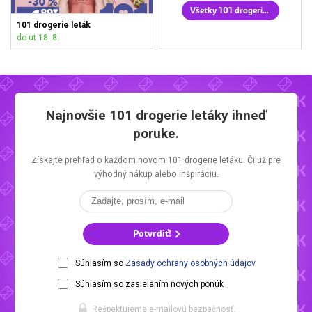
Všetky 101 drogerie letáky
101 drogerie leták
do ut 18. 8.
Najnovšie
101 drogerie letáky
ihneď
poruke.
Získajte prehľad o každom novom
101 drogerie letáku.
Či už pre
výhodný nákup alebo inšpiráciu.
Potvrdiť!
Súhlasím so
Zásady ochrany osobných údajov
Súhlasím so zasielaním nových ponúk
Rešpektujeme e-mailovú bezpečnosť.