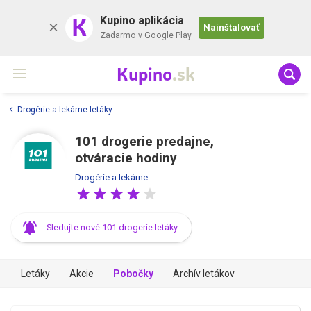
K
Kupino aplikácia
Nainštalovať
Zadarmo v Google Play
Kupino
.sk
Drogérie a lekárne letáky
101 drogerie predajne,
otváracie hodiny
Drogérie a lekárne
Sledujte nové 101 drogerie letáky
Letáky
Akcie
Pobočky
Archív letákov