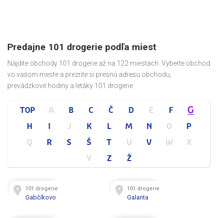
Predajne 101 drogerie podľa miest
Nájdite obchody 101 drogerie až na 122 miestach. Vyberte obchod
vo vašom meste a prezrite si presnú adresu obchodu,
prevádzkové hodiny a letáky 101 drogerie.
G
TOP
A
B
C
Č
D
E
F
H
I
J
K
L
M
N
O
P
Q
R
S
Š
T
U
V
W
X
Y
Z
Ž
101 drogerie
101 drogerie
Gabčíkovo
Galanta