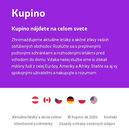
Kupino
Kupino nájdete na celom svete
Zhromažďujeme aktuálne letáky a akčné zľavy vašich
obľúbených obchodov. Rozlúčte sa s preplnenými
poštovými schránkami a rozhodenými letákmi pred
vchodom do domu. Vďaka našej službe sme si získali
milióny ľudí z celej Európy, Ameriky a Afriky. Staňte sa aj vy
spokojnými užívateľmi a nakupujte s rozumom.
Aktuálne letáky a akcie online
© Kupino.sk 2026
Kontakt
Všeobecné podmienky
Zásady ochrany osobných údajov