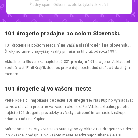
Žiadny spam. Odber môžete kedykoľvek zrušiť.
101 drogerie predajne po celom Slovensku
101 drogerie je počtom predajní
najväčšia sieť drogérií na Slovensku
.
Široký sortiment najvyššej kvality prináša na trhu už od roku 1994.
Aktuálne na Slovensku nájdete až
221 predajní
101 drogerie. Zakladateľ
spoločnosti Emil Krajčík dodnes prezentuje obchodnú sieť pod vlastným
menom.
101 drogerie aj vo vašom meste
Viete, kde sídli
najbližšia pobočka 101 drogerie
? Náš Kupino vyhľadávač
to vie a rád vám predajne vo vašom okolí ukáže. Vďaka aktuálnej polohe
nájdete 101 drogerie prevádzky a všetky potrebné informácie k nákupu
priamo u nás na Kupino.
Máte doma niektorý z viac ako 6000 typov výrobkov 101 drogerie? Nájdete
ich v každej predajni aj vo vašom meste. Medzi najobľúbenejšie 101