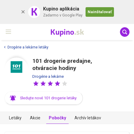
K
Kupino aplikácia
Nainštalovať
Zadarmo v Google Play
Kupino
.sk
Drogérie a lekárne letáky
101 drogerie predajne,
otváracie hodiny
Drogérie a lekárne
Sledujte nové 101 drogerie letáky
Letáky
Akcie
Pobočky
Archív letákov