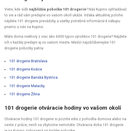
Viete, kde sídli
najbližšia pobočka 101 drogerie
? Náš Kupino vyhľadávač
to vie a rád vám predajne vo vašom okolí ukáže. Vďaka aktuálnej polohe
nájdete 101 drogerie prevádzky a všetky potrebné informácie k nákupu
priamo u nás na Kupino.
Máte doma niektorý z viac ako 6000 typov výrobkov 101 drogerie? Nájdete
ich v každej predajni aj vo vašom meste. Medzi najobľúbenejšie 101
drogerie pobočky patria:
101 drogerie Bratislava
101 drogerie Košice
101 drogerie Banská Bystrica
101 drogerie Malacky
101 drogerie Žilina
101 drogerie otváracie hodiny vo vašom okolí
Otváracie hodiny 101 drogerie si pozrite ešte z pohodlia domova alebo na
ceste z práce, nech sa zbytočne nemotáte. Otváracia doba 101 drogerie
je na Kupino zobrazená pri každej pobočke.