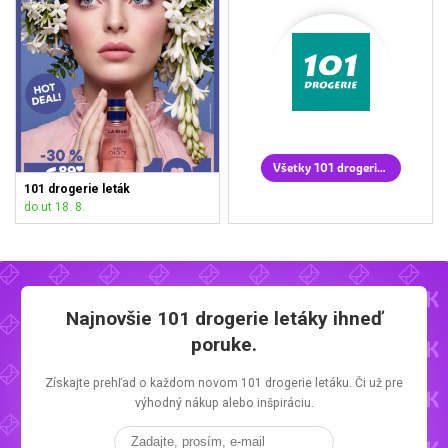
Všetky 101 drogerie letáky
101 drogerie leták
do ut 18. 8.
Najnovšie
101 drogerie letáky
ihneď
poruke.
Získajte prehľad o každom novom
101 drogerie letáku.
Či už pre
výhodný nákup alebo inšpiráciu.