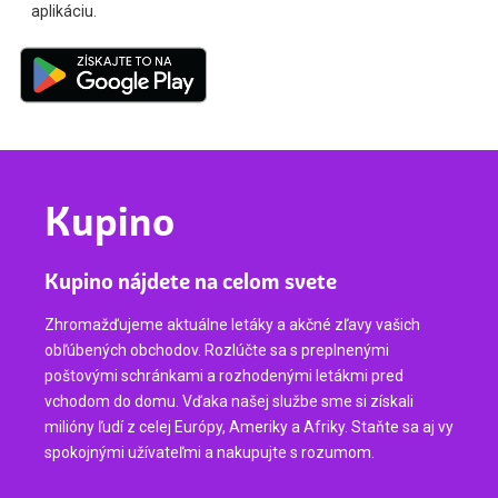
aplikáciu.
Kupino
Kupino nájdete na celom svete
Zhromažďujeme aktuálne letáky a akčné zľavy vašich
obľúbených obchodov. Rozlúčte sa s preplnenými
poštovými schránkami a rozhodenými letákmi pred
vchodom do domu. Vďaka našej službe sme si získali
milióny ľudí z celej Európy, Ameriky a Afriky. Staňte sa aj vy
spokojnými užívateľmi a nakupujte s rozumom.