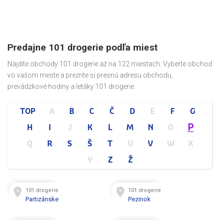
Predajne 101 drogerie podľa miest
Nájdite obchody 101 drogerie až na 122 miestach. Vyberte obchod
vo vašom meste a prezrite si presnú adresu obchodu,
prevádzkové hodiny a letáky 101 drogerie.
TOP
A
B
C
Č
D
E
F
G
P
H
I
J
K
L
M
N
O
Q
R
S
Š
T
U
V
W
X
Y
Z
Ž
101 drogerie
101 drogerie
Partizánske
Pezinok