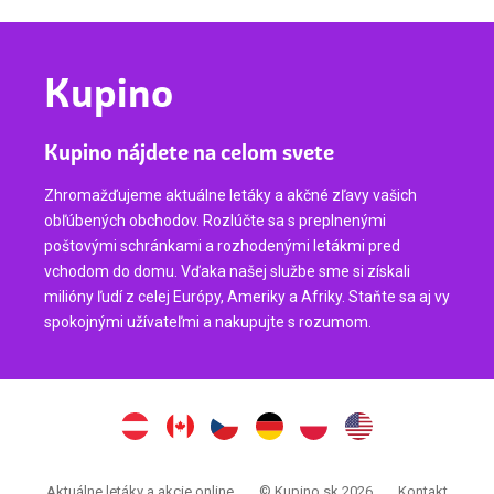
Kupino
Kupino nájdete na celom svete
Zhromažďujeme aktuálne letáky a akčné zľavy vašich
obľúbených obchodov. Rozlúčte sa s preplnenými
poštovými schránkami a rozhodenými letákmi pred
vchodom do domu. Vďaka našej službe sme si získali
milióny ľudí z celej Európy, Ameriky a Afriky. Staňte sa aj vy
spokojnými užívateľmi a nakupujte s rozumom.
Aktuálne letáky a akcie online
© Kupino.sk 2026
Kontakt