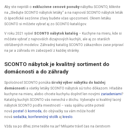
Aby ste neprišli o
exkluzívne cenové ponuky
nábytku SCONTO, kliknite
na „
Sledujte SCONTO nábytok letáky
“ a na najnovší SCONTO nábytok leták
či špecifické sezónne zľavy budete včas upozornení. Okrem letáku
SCONTO si môžete vybrať aj zo SCONTO katalógov.
V roku 2021 vyšiel
SCONTO nábytok katalóg
– Kuchyne na mieru, kde si
môžete vybrať z najnovších dizajnových kuchýň, ale aj zo starších
obľúbených modelov. Záhradný katalóg SCONTO zákazníkov zase pripraví
na jar a záhradu im zabezpečí z každej stránky.
SCONTO nábytok je kvalitný sortiment do
domácnosti a do záhrady
Spoločnosť SCONTO ponúka
široký výber nábytku do každej
domácnosti
a všetky letáky SCONTO nábytok sú toho dôkazom. Hľadáte
kuchyne na mieru, alebo chcete kuchyňu doplniť len novými
zariadeniami
?
Katalóg kuchýň SCONTO vás nenechá v štichu. Vyberajte si kvalitný lacný
nábytok SCONTO podľa miestností – vašu spálňu určite poteší
nová
posteľ
či
komoda
, do obývačky sa vám môže hodiť
nová
sedačka
,
konferenčný stolík
aj
kreslo
.
Vždy sa po dlhej zime tešíte na jar? Milujete tráviť čas na čerstvom