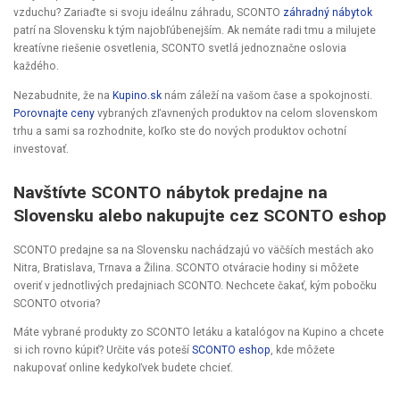
vzduchu? Zariaďte si svoju ideálnu záhradu, SCONTO
záhradný nábytok
patrí na Slovensku k tým najobľúbenejším. Ak nemáte radi tmu a milujete
kreatívne riešenie osvetlenia, SCONTO svetlá jednoznačne oslovia
každého.
Nezabudnite, že na
Kupino.sk
nám záleží na vašom čase a spokojnosti.
Porovnajte ceny
vybraných zľavnených produktov na celom slovenskom
trhu a sami sa rozhodnite, koľko ste do nových produktov ochotní
investovať.
Navštívte SCONTO nábytok predajne na
Slovensku alebo nakupujte cez SCONTO eshop
SCONTO predajne sa na Slovensku nachádzajú vo väčších mestách ako
Nitra, Bratislava, Trnava a Žilina. SCONTO otváracie hodiny si môžete
overiť v jednotlivých predajniach SCONTO. Nechcete čakať, kým pobočku
SCONTO otvoria?
Máte vybrané produkty zo SCONTO letáku a katalógov na Kupino a chcete
si ich rovno kúpiť? Určite vás poteší
SCONTO eshop
, kde môžete
nakupovať online kedykoľvek budete chcieť.