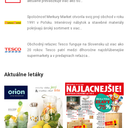
aktuálne prevádzkuje viac ako 60…
Spoločnosť Merkury Market otvorila svoj prvý obchod v roku
1991 v Poľsku. Interiérový nábytok a stavebné materiály
pokrývajú široký sortiment s viac…
Obchodný reťazec Tesco funguje na Slovensku už viac ako
20 rokov. Tesco patrí medzi dlhoročne najobľúbenejšie
supermarkety a v predajniach reťazca…
Aktuálne letáky