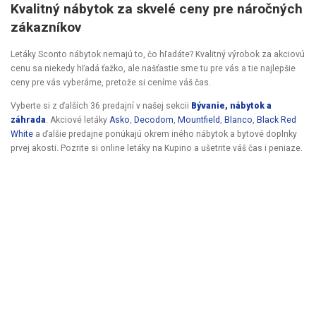
Kvalitný nábytok za skvelé ceny pre náročných
zákazníkov
Letáky Sconto nábytok nemajú to, čo hľadáte? Kvalitný výrobok za akciovú
cenu sa niekedy hľadá ťažko, ale našťastie sme tu pre vás a tie najlepšie
ceny pre vás vyberáme, pretože si ceníme váš čas.
Vyberte si z ďalších 36 predajní v našej sekcii
Bývanie, nábytok a
záhrada
. Akciové letáky
Asko
,
Decodom
,
Mountfield
,
Blanco
,
Black Red
White
a ďalšie predajne ponúkajú okrem iného nábytok a bytové doplnky
prvej akosti. Pozrite si online letáky na Kupino a ušetrite váš čas i peniaze.