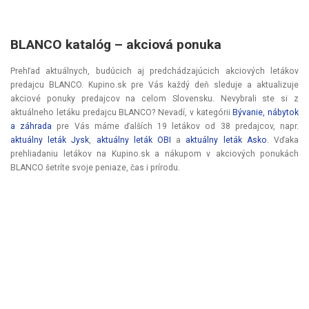
BLANCO katalóg – akciová ponuka
Prehľad aktuálnych, budúcich aj predchádzajúcich akciových letákov
predajcu BLANCO. Kupino.sk pre Vás každý deň sleduje a aktualizuje
akciové ponuky predajcov na celom Slovensku. Nevybrali ste si z
aktuálneho letáku predajcu BLANCO? Nevadí, v kategórii
Bývanie, nábytok
a záhrada
pre Vás máme ďalších 19 letákov od 38 predajcov, napr.
aktuálny leták Jysk
,
aktuálny leták OBI
a
aktuálny leták Asko
. Vďaka
prehliadaniu letákov na Kupino.sk a nákupom v akciových ponukách
BLANCO šetríte svoje peniaze, čas i prírodu.