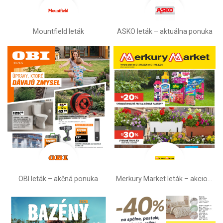
Mountfield leták
ASKO leták – aktuálna ponuka
OBI leták –⁠ akčná ponuka
Merkury Market leták –⁠ akciová ponuka