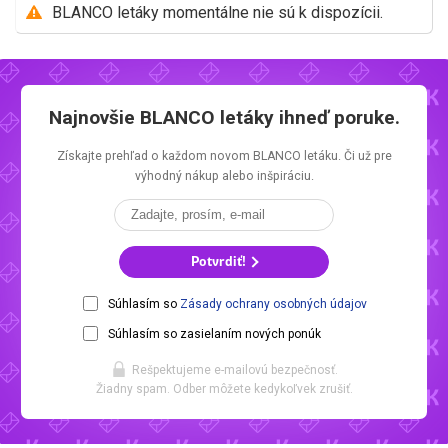
BLANCO letáky momentálne nie sú k dispozícii.
Najnovšie
BLANCO letáky
ihneď poruke.
Získajte prehľad o každom novom
BLANCO letáku.
Či už pre
výhodný nákup alebo inšpiráciu.
Potvrdiť!
Súhlasím so
Zásady ochrany osobných údajov
Súhlasím so zasielaním nových ponúk
Rešpektujeme e-mailovú bezpečnosť.
Žiadny spam. Odber môžete kedykoľvek zrušiť.