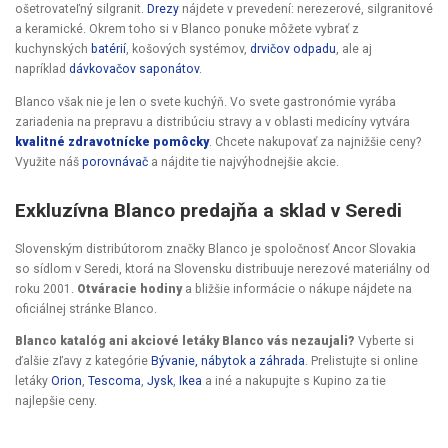
ošetrovateľný silgranit.
Drezy
nájdete v prevedení: nerezerové, silgranitové
a keramické. Okrem toho si v Blanco ponuke môžete vybrať z
kuchynských
batérií
, košových systémov,
drvičov odpadu
, ale aj
napríklad
dávkovačov saponátov
.
Blanco však nie je len o svete kuchýň. Vo svete gastronómie vyrába
zariadenia na prepravu a distribúciu stravy a v oblasti medicíny vytvára
kvalitné zdravotnícke pomôcky
. Chcete nakupovať za najnižšie ceny?
Využite náš
porovnávač
a nájdite tie najvýhodnejšie akcie.
Exkluzívna Blanco predajňa a sklad v Seredi
Slovenským distribútorom značky Blanco je spoločnosť Ancor Slovakia
so sídlom v Seredi, ktorá na Slovensku distribuuje nerezové materiálny od
roku 2001.
Otváracie hodiny
a bližšie informácie o nákupe nájdete na
oficiálnej stránke
Blanco
.
Blanco katalóg ani akciové letáky Blanco vás nezaujali?
Vyberte si
ďalšie zľavy z kategórie
Bývanie, nábytok a záhrada
. Prelistujte si online
letáky
Orion
,
Tescoma
,
Jysk
,
Ikea
a iné a nakupujte s Kupino za tie
najlepšie ceny.