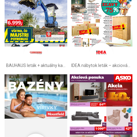
BAUHAUS leták + aktuálny katalóg
IDEA nábytok leták – akciová ponuka