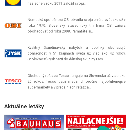
následne v roku 2011 založil svoju…
Nemecká spoločnosť OBI otvorila svoju prvú prevádzku už v
roku 1970. Slovenský stavebnícky trh firma OBI začala
obohacovať od roku 2008. Pamätáte si…
Kvalitný škandinávsky nábytok a doplnky obohacujú
domácnosti v 51 krajinách sveta už viac ako 42 rokov.
Spoločnosť Jysk patrí do dánskej skupiny Lars…
Obchodný reťazec Tesco funguje na Slovensku už viac ako
20 rokov. Tesco patrí medzi dlhoročne najobľúbenejšie
supermarkety a v predajniach reťazca…
Aktuálne letáky