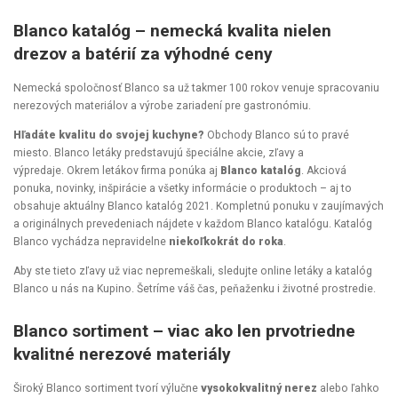
Blanco katalóg – nemecká kvalita nielen
drezov a batérií za výhodné ceny
Nemecká spoločnosť Blanco sa už takmer 100 rokov venuje spracovaniu
nerezových materiálov a výrobe zariadení pre gastronómiu.
Hľadáte kvalitu do svojej kuchyne?
Obchody Blanco sú to pravé
miesto. Blanco letáky predstavujú špeciálne akcie, zľavy a
výpredaje.
Okrem letákov firma ponúka aj
Blanco katalóg
. Akciová
ponuka, novinky, inšpirácie a všetky informácie o produktoch – aj to
obsahuje aktuálny Blanco katalóg 2021. Kompletnú ponuku v zaujímavých
a originálnych prevedeniach nájdete v každom Blanco katalógu. Katalóg
Blanco vychádza nepravidelne
niekoľkokrát do roka
.
Aby ste tieto zľavy už viac nepremeškali, sledujte online letáky a katalóg
Blanco u nás na Kupino. Šetríme váš čas, peňaženku i životné prostredie.
Blanco sortiment – viac ako len prvotriedne
kvalitné nerezové materiály
Široký Blanco sortiment tvorí výlučne
vysokokvalitný nerez
alebo ľahko