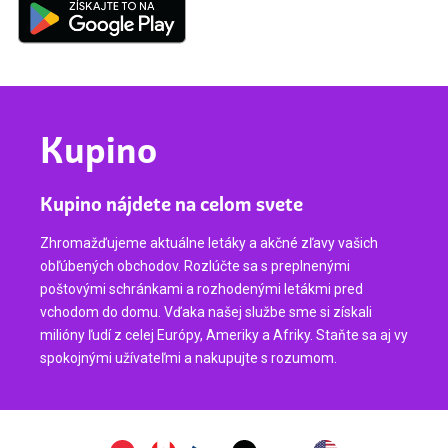
Kupino
Kupino nájdete na celom svete
Zhromažďujeme aktuálne letáky a akčné zľavy vašich
obľúbených obchodov. Rozlúčte sa s preplnenými
poštovými schránkami a rozhodenými letákmi pred
vchodom do domu. Vďaka našej službe sme si získali
milióny ľudí z celej Európy, Ameriky a Afriky. Staňte sa aj vy
spokojnými užívateľmi a nakupujte s rozumom.