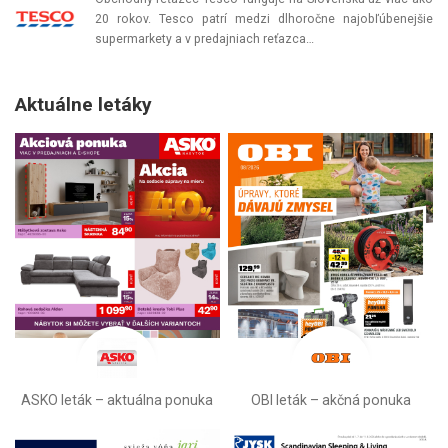
20 rokov. Tesco patrí medzi dlhoročne najobľúbenejšie
supermarkety a v predajniach reťazca…
Aktuálne letáky
ASKO leták – aktuálna ponuka
OBI leták –⁠ akčná ponuka