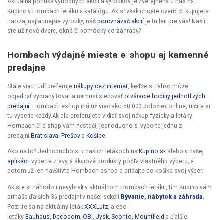
Aktuálna ponuka výhodných akcií a výrobkov je zverejnená u nás na
Kupino v Hornbach letáku a katalógu. Ak si však chcete overiť, či kupujete
naozaj najlacnejšie výrobky, náš
porovnávač akcií
je tu len pre vás! Našli
ste už nové dvere, okná či pomôcky do záhrady?
Hornbach výdajné miesta e-shopu aj kamenné
predajne
Stále viac ľudí preferuje
nákupy cez internet
, keďže si ľahko môže
objednať vybraný tovar a nemusí sledovať
otváracie hodiny jednotlivých
predajní
. Hornbach eshop má už viac ako 50 000 položiek online, určite si
tu vyberie každý.Ak ale preferujete vidieť svoj nákup fyzicky a letáky
Hornbach či e-shop vám nestačí, jednoducho si vyberte jednu z
predajní
Bratislava
,
Prešov
a
Košice
.
Ako na to? Jednoducho si v našich letákoch na
Kupino.sk
alebo v našej
aplikácii
vyberte zľavy a akciové produkty podľa vlastného výberu, a
potom už len navštívte Hornbach eshop a pridajte do košíka svoj výber.
Ak ste si náhodou nevybrali v aktuálnom Hornbach letáku, tím Kupino vám
prináša ďalších 36 predajní v našej sekcii
Bývanie, nábytok a záhrada
.
Pozrite sa na aktuálny leták
XXXLutz
, alebo
letáky
Bauhaus
,
Decodom
,
OBI
,
Jysk
,
Sconto
,
Mountfield
a ďalšie.