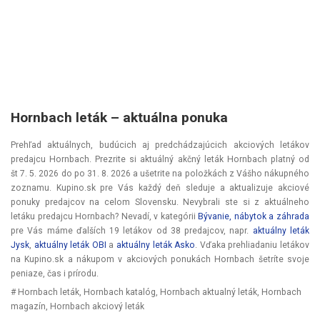
Hornbach leták – aktuálna ponuka
Prehľad aktuálnych, budúcich aj predchádzajúcich akciových letákov
predajcu Hornbach. Prezrite si aktuálný akčný leták Hornbach platný od
št 7. 5. 2026
do
po 31. 8. 2026
a ušetrite na položkách z Vášho nákupného
zoznamu. Kupino.sk pre Vás každý deň sleduje a aktualizuje akciové
ponuky predajcov na celom Slovensku. Nevybrali ste si z aktuálneho
letáku predajcu Hornbach? Nevadí, v kategórii
Bývanie, nábytok a záhrada
pre Vás máme ďalších 19 letákov od 38 predajcov, napr.
aktuálny leták
Jysk
,
aktuálny leták OBI
a
aktuálny leták Asko
. Vďaka prehliadaniu letákov
na Kupino.sk a nákupom v akciových ponukách Hornbach šetríte svoje
peniaze, čas i prírodu.
# Hornbach leták, Hornbach katalóg, Hornbach aktualný leták, Hornbach
magazín, Hornbach akciový leták