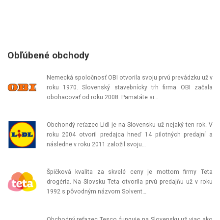
Obľúbené obchody
Nemecká spoločnosť OBI otvorila svoju prvú prevádzku už v
roku 1970. Slovenský stavebnícky trh firma OBI začala
obohacovať od roku 2008. Pamätáte si…
Obchondý reťazec Lidl je na Slovensku už nejaký ten rok. V
roku 2004 otvoril predajca hneď 14 pilotných predajní a
následne v roku 2011 založil svoju…
Špičková kvalita za skvelé ceny je mottom firmy Teta
drogéria. Na Slovsku Teta otvorila prvú predajňu už v roku
1992 s pôvodným názvom Solvent…
Obchodný reťazec Tesco funguje na Slovensku už viac ako