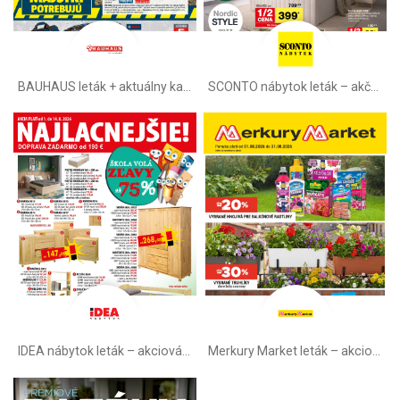
BAUHAUS leták + aktuálny katalóg
SCONTO nábytok leták – akčná ponuka
IDEA nábytok leták – akciová ponuka
Merkury Market leták –⁠ akciová ponuka