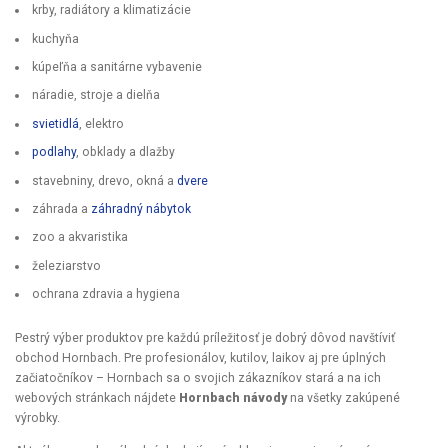
krby, radiátory a klimatizácie
kuchyňa
kúpeľňa a sanitárne vybavenie
náradie, stroje a dielňa
svietidlá
, elektro
podlahy
, obklady a dlažby
stavebniny, drevo, okná a
dvere
záhrada a
záhradný nábytok
zoo a akvaristika
železiarstvo
ochrana zdravia a hygiena
Pestrý výber produktov pre každú príležitosť je dobrý dôvod navštíviť
obchod Hornbach. Pre profesionálov, kutilov, laikov aj pre úplných
začiatočníkov – Hornbach sa o svojich zákazníkov stará a na ich
webových stránkach nájdete
Hornbach návody
na všetky zakúpené
výrobky.