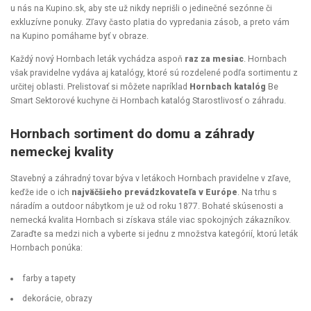
u nás na Kupino.sk, aby ste už nikdy neprišli o jedinečné sezónne či
exkluzívne ponuky. Zľavy často platia do vypredania zásob, a preto vám
na Kupino pomáhame byť v obraze.
Každý nový Hornbach leták vychádza aspoň
raz za mesiac
. Hornbach
však pravidelne vydáva aj katalógy, ktoré sú rozdelené podľa sortimentu z
určitej oblasti. Prelistovať si môžete napríklad
Hornbach katalóg
Be
Smart Sektorové kuchyne či Hornbach katalóg Starostlivosť o záhradu.
Hornbach sortiment do domu a záhrady
nemeckej kvality
Stavebný a záhradný tovar býva v letákoch Hornbach pravidelne v zľave,
keďže ide o ich
najväčšieho prevádzkovateľa v Európe
. Na trhu s
náradím a outdoor nábytkom je už od roku 1877. Bohaté skúsenosti a
nemecká kvalita Hornbach si získava stále viac spokojných zákazníkov.
Zaraďte sa medzi nich a vyberte si jednu z množstva kategórií, ktorú leták
Hornbach ponúka:
farby a tapety
dekorácie, obrazy