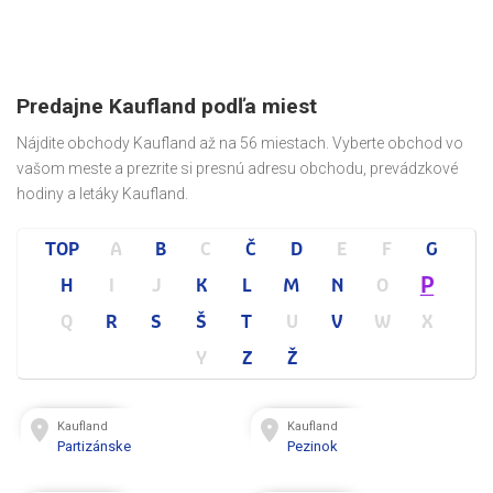
Predajne Kaufland podľa miest
Nájdite obchody Kaufland až na 56 miestach. Vyberte obchod vo
vašom meste a prezrite si presnú adresu obchodu, prevádzkové
hodiny a letáky Kaufland.
TOP
A
B
C
Č
D
E
F
G
P
H
I
J
K
L
M
N
O
Q
R
S
Š
T
U
V
W
X
Y
Z
Ž
Kaufland
Kaufland
Partizánske
Pezinok