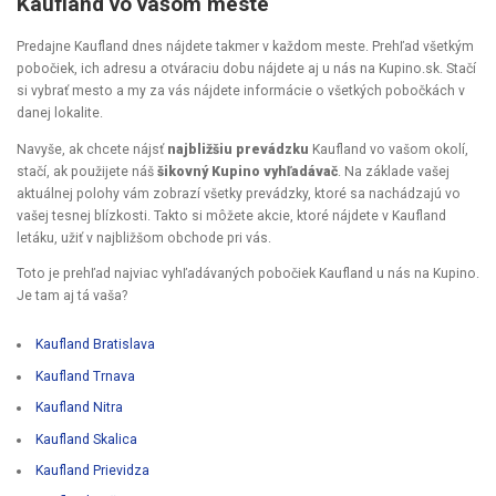
Kaufland vo vašom meste
Predajne Kaufland dnes nájdete takmer v každom meste. Prehľad všetkým
pobočiek, ich adresu a otváraciu dobu nájdete aj u nás na Kupino.sk. Stačí
si vybrať mesto a my za vás nájdete informácie o všetkých pobočkách v
danej lokalite.
Navyše, ak chcete nájsť
najbližšiu prevádzku
Kaufland vo vašom okolí,
stačí, ak použijete náš
šikovný Kupino vyhľadávač
. Na základe vašej
aktuálnej polohy vám zobrazí všetky prevádzky, ktoré sa nachádzajú vo
vašej tesnej blízkosti. Takto si môžete akcie, ktoré nájdete v Kaufland
letáku, užiť v najbližšom obchode pri vás.
Toto je prehľad najviac vyhľadávaných pobočiek Kaufland u nás na Kupino.
Je tam aj tá vaša?
Kaufland Bratislava
Kaufland Trnava
Kaufland Nitra
Kaufland Skalica
Kaufland Prievidza