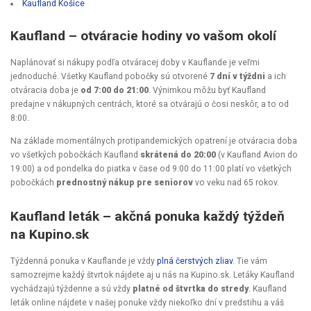
Kaufland Košice
Kaufland
–
otváracie hodiny vo vašom okolí
Naplánovať si nákupy podľa otváracej doby v Kauflande je veľmi
jednoduché. Všetky Kaufland pobočky sú otvorené
7 dní v týždni
a ich
otváracia doba je
od 7:00 do 21:00
. Výnimkou môžu byť Kaufland
predajne v nákupných centrách, ktoré sa otvárajú o čosi neskôr, a to od
8:00.
Na základe momentálnych protipandemických opatrení je otváracia doba
vo všetkých pobočkách Kaufland
skrátená do 20:00
(v Kaufland Avion do
19:00) a od pondelka do piatka v čase od 9:00 do 11:00 platí vo všetkých
pobočkách
prednostný nákup pre seniorov
vo veku nad 65 rokov.
Kaufland leták – akčná ponuka každý týždeň
na Kupino.sk
Týždenná ponuka v Kauflande je vždy
plná čerstvých zliav
. Tie vám
samozrejme každý štvrtok nájdete aj u nás na Kupino.sk. Letáky Kaufland
vychádzajú týždenne a sú vždy
platné od štvrtka do stredy
. Kaufland
leták online nájdete v našej ponuke vždy niekoľko dní v predstihu a váš