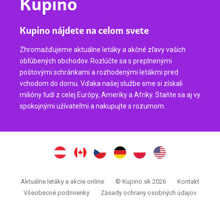
Kupino
Kupino nájdete na celom svete
Zhromažďujeme aktuálne letáky a akčné zľavy vašich
obľúbených obchodov. Rozlúčte sa s preplnenými
poštovými schránkami a rozhodenými letákmi pred
vchodom do domu. Vďaka našej službe sme si získali
milióny ľudí z celej Európy, Ameriky a Afriky. Staňte sa aj vy
spokojnými užívateľmi a nakupujte s rozumom.
Aktuálne letáky a akcie online
© Kupino.sk 2026
Kontakt
Všeobecné podmienky
Zásady ochrany osobných údajov