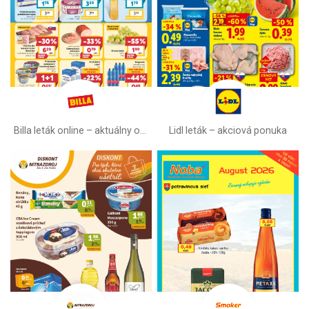
Billa leták online –⁠ aktuálny od stredy
Lidl leták –⁠ akciová ponuka