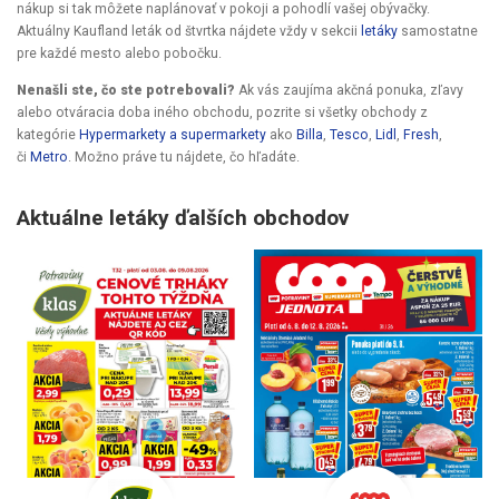
nákup si tak môžete naplánovať v pokoji a pohodlí vašej obývačky.
Aktuálny Kaufland leták od štvrtka nájdete vždy v sekcii
letáky
samostatne
pre každé mesto alebo pobočku.
Nenašli ste, čo ste potrebovali?
Ak vás zaujíma akčná ponuka, zľavy
alebo otváracia doba iného obchodu, pozrite si všetky obchody z
kategórie
Hypermarkety a supermarkety
ako
Billa
,
Tesco
,
Lidl
,
Fresh
,
či
Metro
. Možno práve tu nájdete, čo hľadáte.
Aktuálne letáky ďalších obchodov