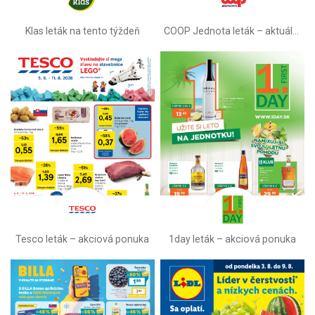
Klas leták na tento týždeň
COOP Jednota leták –⁠ aktuálny
Tesco leták – akciová ponuka
1day leták – akciová ponuka