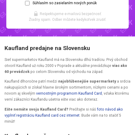
Súhlasím so zasielaním nových ponúk
Rešpektujeme e-mailovú bezpečnosť.
Žiadny spam. Odber môžete kedykoľvek zrušiť.
Kaufland predajne na Slovensku
Sieť supermarketov Kaufland má na Slovensku dlhú tradíciu. Prvý obchod
otvoril Kaufland už roku 2000 v Poprade a aktuálne prevádzkuje
viac ako
60 prevádzok
po celom Slovensku od východu na západ.
Kaufland dlhoročne patrí medzi
najobľúbenejšie supermarkety
a srdcia
nakupujúcich si získal hlavne širokým sortimentom, nízkymi cenami a po
novom aj skvelým
vernostným programom Kaufland Card
, vďaka ktorému
verní zákazníci Kauflandu ušetria ešte viac ako doteraz.
Ešte nemáte svoju Kaufland Card?
Prečítajte si náš
foto návod ako
vyplniť registráciu Kaufland card cez internet
. Bude vám na to stačiť 5
minút!