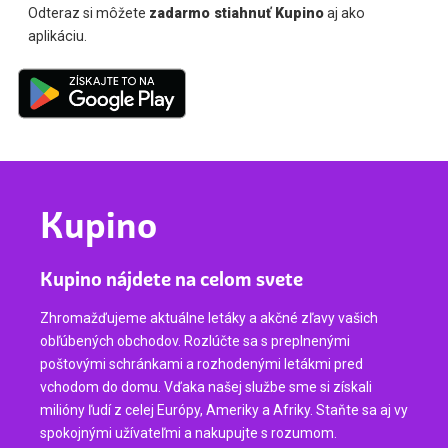
Odteraz si môžete
zadarmo stiahnuť Kupino
aj ako
aplikáciu.
Kupino
Kupino nájdete na celom svete
Zhromažďujeme aktuálne letáky a akčné zľavy vašich
obľúbených obchodov. Rozlúčte sa s preplnenými
poštovými schránkami a rozhodenými letákmi pred
vchodom do domu. Vďaka našej službe sme si získali
milióny ľudí z celej Európy, Ameriky a Afriky. Staňte sa aj vy
spokojnými užívateľmi a nakupujte s rozumom.