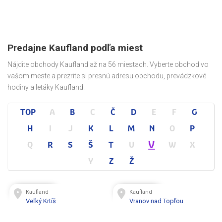
Predajne Kaufland podľa miest
Nájdite obchody Kaufland až na 56 miestach. Vyberte obchod vo
vašom meste a prezrite si presnú adresu obchodu, prevádzkové
hodiny a letáky Kaufland.
TOP
A
B
C
Č
D
E
F
G
H
I
J
K
L
M
N
O
P
V
Q
R
S
Š
T
U
W
X
Y
Z
Ž
Kaufland
Kaufland
Veľký Krtíš
Vranov nad Topľou