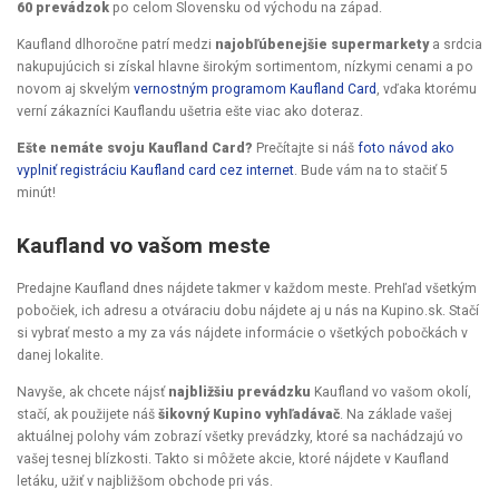
60 prevádzok
po celom Slovensku od východu na západ.
Kaufland dlhoročne patrí medzi
najobľúbenejšie supermarkety
a srdcia
nakupujúcich si získal hlavne širokým sortimentom, nízkymi cenami a po
novom aj skvelým
vernostným programom Kaufland Card
, vďaka ktorému
verní zákazníci Kauflandu ušetria ešte viac ako doteraz.
Ešte nemáte svoju Kaufland Card?
Prečítajte si náš
foto návod ako
vyplniť registráciu Kaufland card cez internet
. Bude vám na to stačiť 5
minút!
Kaufland vo vašom meste
Predajne Kaufland dnes nájdete takmer v každom meste. Prehľad všetkým
pobočiek, ich adresu a otváraciu dobu nájdete aj u nás na Kupino.sk. Stačí
si vybrať mesto a my za vás nájdete informácie o všetkých pobočkách v
danej lokalite.
Navyše, ak chcete nájsť
najbližšiu prevádzku
Kaufland vo vašom okolí,
stačí, ak použijete náš
šikovný Kupino vyhľadávač
. Na základe vašej
aktuálnej polohy vám zobrazí všetky prevádzky, ktoré sa nachádzajú vo
vašej tesnej blízkosti. Takto si môžete akcie, ktoré nájdete v Kaufland
letáku, užiť v najbližšom obchode pri vás.