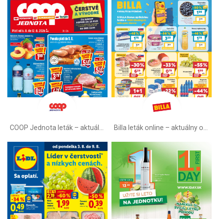
COOP Jednota leták –⁠ aktuálny
Billa leták online –⁠ aktuálny od stredy