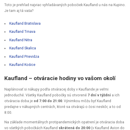
Toto je prehľad najviac vyhľadávaných pobočiek Kaufland u nás na Kupino.
Je tam aj tá vaša?
Kaufland Bratislava
Kaufland Trnava
Kaufland Nitra
Kaufland Skalica
Kaufland Prievidza
Kaufland Košice
Kaufland
–
otváracie hodiny vo vašom okolí
Naplánovať si nákupy podľa otváracej doby v Kauflande je veľmi
jednoduché. Všetky Kaufland pobočky sú otvorené
7 dní v týždni
a ich
otváracia doba je
od 7:00 do 21:00
. Výnimkou môžu byť Kaufland
predajne v nákupných centrách, ktoré sa otvárajú o čosi neskôr, a to od
8:00.
Na základe momentálnych protipandemických opatrení je otváracia doba
vo všetkých pobočkách Kaufland
skrátená do 20:00
(v Kaufland Avion do