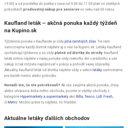
19:00) a od pondelka do piatka v čase od 9:00 do 11:00 platí vo všetkých
pobočkách
prednostný nákup pre seniorov
vo veku nad 65 rokov.
Kaufland leták – akčná ponuka každý týždeň
na Kupino.sk
Týždenná ponuka v Kauflande je vždy
plná čerstvých zliav
. Tie vám
samozrejme každý štvrtok nájdete aj u nás na Kupino.sk. Letáky Kaufland
vychádzajú týždenne a sú vždy
platné od štvrtka do stredy
. Kaufland
leták online nájdete v našej ponuke vždy niekoľko dní v predstihu a váš
nákup si tak môžete naplánovať v pokoji a pohodlí vašej obývačky.
Aktuálny Kaufland leták od štvrtka nájdete vždy v sekcii
letáky
samostatne
pre každé mesto alebo pobočku.
Nenašli ste, čo ste potrebovali?
Ak vás zaujíma akčná ponuka, zľavy
alebo otváracia doba iného obchodu, pozrite si všetky obchody z
kategórie
Hypermarkety a supermarkety
ako
Billa
,
Tesco
,
Lidl
,
Fresh
,
či
Metro
. Možno práve tu nájdete, čo hľadáte.
Aktuálne letáky ďalších obchodov