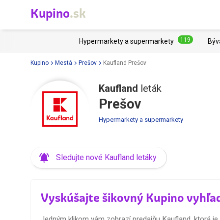
Kupino
.sk
119
Hypermarkety a supermarkety
Býv
Kupino
Mestá
Prešov
Kaufland Prešov
Kaufland
leták
Prešov
Hypermarkety a supermarkety
Sledujte nové Kaufland letáky
Vyskúšajte šikovný Kupino vyhľa
Jedným klikom vám zobrazí predajňu Kaufland, ktorá je k