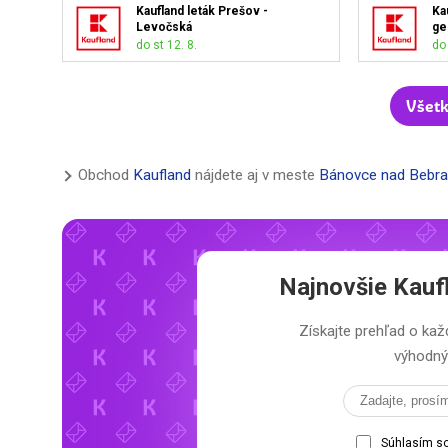
Kaufland leták Prešov -
Ka
Levočská
ge
do st 12. 8.
do 
Všetk
Obchod
Kaufland
nájdete aj v meste
Bánovce nad Bebr
Najnovšie
Kauf
Získajte prehľad o k
výhodný 
Súhlasím s