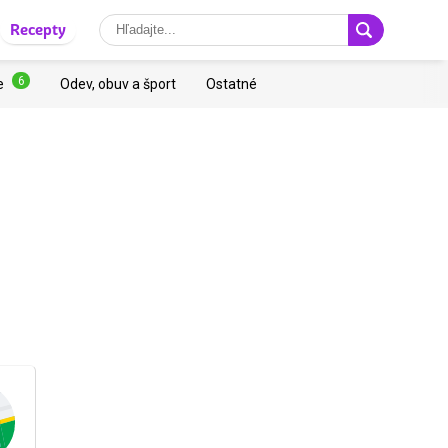
Recepty
6
e
Odev, obuv a šport
Ostatné