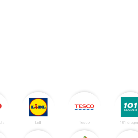
ota
Lidl
Tesco
101 droger