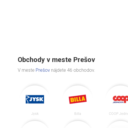
Obchody v meste Prešov
V meste
Prešov
nájdete 46 obchodov.
Jysk
Billa
COOP Jedn