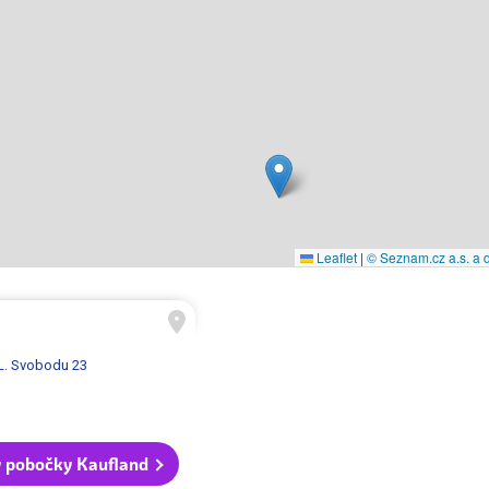
Leaflet
|
© Seznam.cz a.s. a d
 L. Svobodu 23
 pobočky Kaufland