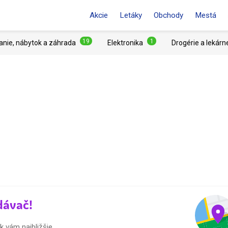
Akcie
Letáky
Obchody
Mestá
19
1
anie, nábytok a záhrada
Elektronika
Drogérie a lekárn
dávač!
 vám najbližšie.