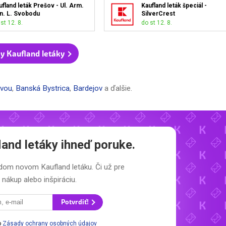
ufland leták Prešov - Ul. Arm.
Kaufland leták špeciál -
n. L. Svobodu
SilverCrest
st 12. 8.
do st 12. 8.
y Kaufland letáky
avou
,
Banská Bystrica
,
Bardejov
a ďalšie.
land letáky
ihneď poruke.
aždom novom
Kaufland letáku.
Či už pre
nákup alebo inšpiráciu.
Potvrdiť!
o
Zásady ochrany osobných údajov