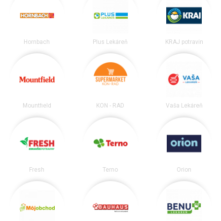
Hornbach
Plus Lekáreň
KRAJ potravín
Mountfield
KON - RAD
Vaša Lekáreň
Fresh
Terno
Orion