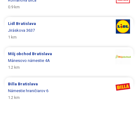
Romanova ulica
0.9 km
Lidl
Bratislava
Jiráskova 3637
1 km
Môj obchod
Bratislava
Mánesovo námestie 4A
1.2 km
Billa
Bratislava
Námestie hraničiarov 6
1.2 km