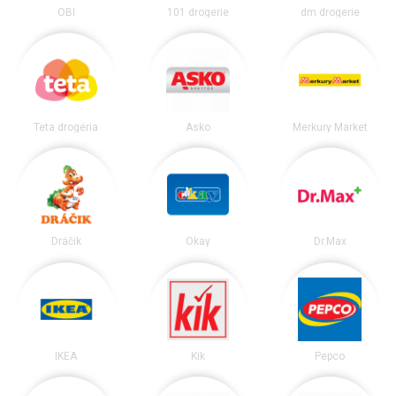
OBI
101 drogerie
dm drogerie
Teta drogéria
Asko
Merkury Market
Dráčik
Okay
Dr.Max
IKEA
Kik
Pepco