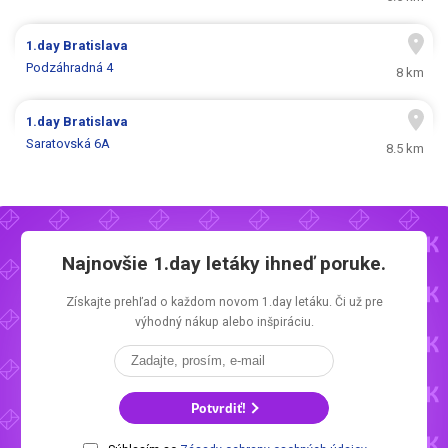
1.day
Bratislava
Podzáhradná 4
8 km
1.day
Bratislava
Saratovská 6A
8.5 km
Najnovšie
1.day letáky
ihneď poruke.
Získajte prehľad o každom novom
1.day letáku.
Či už pre
výhodný nákup alebo inšpiráciu.
Potvrdiť!