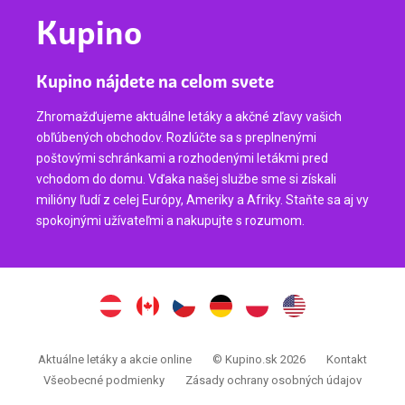
Kupino
Kupino nájdete na celom svete
Zhromažďujeme aktuálne letáky a akčné zľavy vašich
obľúbených obchodov. Rozlúčte sa s preplnenými
poštovými schránkami a rozhodenými letákmi pred
vchodom do domu. Vďaka našej službe sme si získali
milióny ľudí z celej Európy, Ameriky a Afriky. Staňte sa aj vy
spokojnými užívateľmi a nakupujte s rozumom.
Aktuálne letáky a akcie online
© Kupino.sk 2026
Kontakt
Všeobecné podmienky
Zásady ochrany osobných údajov