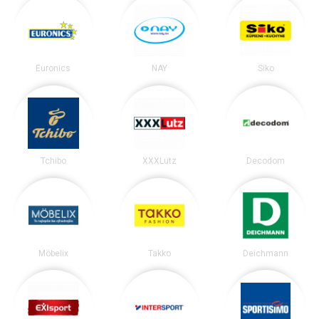
Euronics
NAY
Siko
Tchibo
XXXLutz
Decodom
Möbelix
Takko
Deichmann