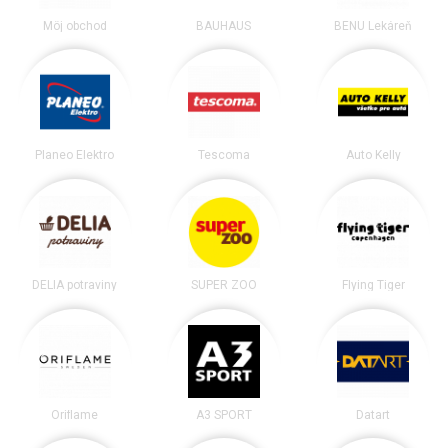
Môj obchod
BAUHAUS
BENU Lekáreň
Planeo Elektro
Tescoma
Auto Kelly
DELIA potraviny
SUPER ZOO
Flying Tiger
Oriflame
A3 SPORT
Datart