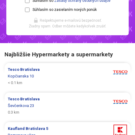
Súhlasím so
Zásady ochrany osobných údajov
Súhlasím so zasielaním nových ponúk
Rešpektujeme e-mailovú bezpečnosť.
Žiadny spam. Odber môžete kedykoľvek zrušiť.
Najbližšie Hypermarkety a supermarkety
Tesco
Bratislava
Kopčianska 10
< 0.1 km
Tesco
Bratislava
Ševčenkova 23
0.3 km
Kaufland
Bratislava 5