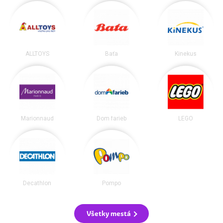
ALLTOYS
Baťa
Kinekus
Marionnaud
Dom farieb
LEGO
Decathlon
Pompo
Všetky mestá