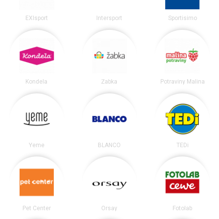
EXIsport
Intersport
Sportisimo
Kondela
Žabka
Potraviny Malina
Yeme
BLANCO
TEDi
Pet Center
Orsay
Fotolab