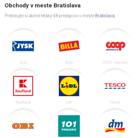
Obchody v meste Bratislava
Prelistujte si akčné letáky 68 predajcov v meste
Bratislava
.
Jysk
Billa
COOP Jednota
Kaufland
Lidl
Tesco