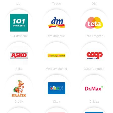
Lidl
Tesco
OBI
101 drogerie
dm drogerie
Teta drogéria
Asko
Merkury Market
COOP Jednota
Dráčik
Okay
Dr.Max