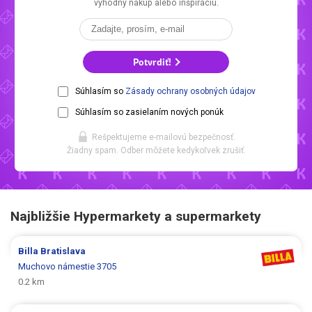
výhodný nákup alebo inšpiráciu.
Potvrdiť!
Súhlasím so
Zásady ochrany osobných údajov
Súhlasím so zasielaním nových ponúk
Rešpektujeme e-mailovú bezpečnosť.
Žiadny spam. Odber môžete kedykoľvek zrušiť.
Najbližšie Hypermarkety a supermarkety
Billa
Bratislava
Muchovo námestie 3705
0.2 km