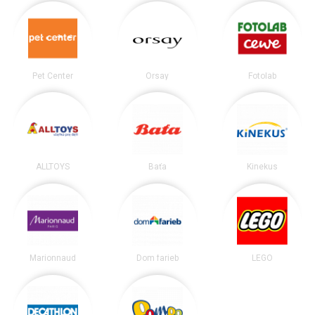
Pet Center
Orsay
Fotolab
ALLTOYS
Baťa
Kinekus
Marionnaud
Dom farieb
LEGO