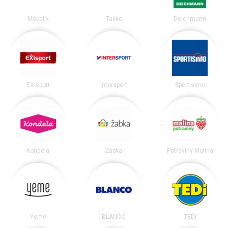
Möbelix
Takko
Deichmann
EXIsport
Intersport
Sportisimo
Kondela
Žabka
Potraviny Malina
Yeme
BLANCO
TEDi