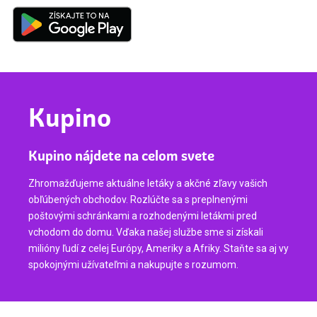
Kupino
Kupino nájdete na celom svete
Zhromažďujeme aktuálne letáky a akčné zľavy vašich
obľúbených obchodov. Rozlúčte sa s preplnenými
poštovými schránkami a rozhodenými letákmi pred
vchodom do domu. Vďaka našej službe sme si získali
milióny ľudí z celej Európy, Ameriky a Afriky. Staňte sa aj vy
spokojnými užívateľmi a nakupujte s rozumom.