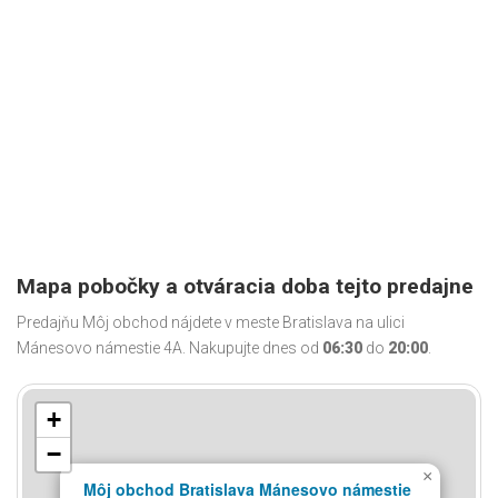
Mapa pobočky a otváracia doba tejto predajne
Predajňu Môj obchod nájdete v meste Bratislava na ulici
Mánesovo námestie 4A. Nakupujte dnes od
06:30
do
20:00
.
+
−
×
Môj obchod Bratislava Mánesovo námestie