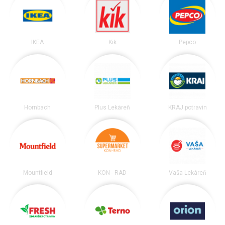
IKEA
Kik
Pepco
Hornbach
Plus Lekáreň
KRAJ potravín
Mountfield
KON - RAD
Vaša Lekáreň