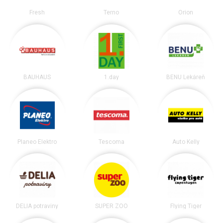
Fresh
Terno
Orion
BAUHAUS
1.day
BENU Lekáreň
Planeo Elektro
Tescoma
Auto Kelly
DELIA potraviny
SUPER ZOO
Flying Tiger