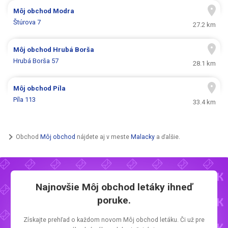
Môj obchod
Modra
Štúrova 7
27.2 km
Môj obchod
Hrubá Borša
Hrubá Borša 57
28.1 km
Môj obchod
Píla
Píla 113
33.4 km
Obchod
Môj obchod
nájdete aj v meste
Malacky
a ďalšie.
Najnovšie
Môj obchod letáky
ihneď
poruke.
Získajte prehľad o každom novom
Môj obchod letáku.
Či už pre