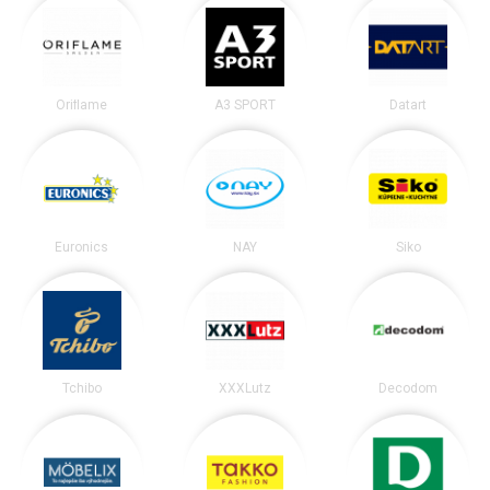
Oriflame
A3 SPORT
Datart
Euronics
NAY
Siko
Tchibo
XXXLutz
Decodom