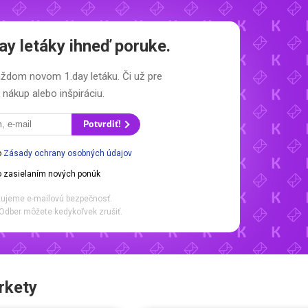
ay letáky
ihneď poruke.
 každom novom
1.day letáku.
Či už pre
nákup alebo inšpiráciu.
Potvrdiť!
o
Zásady ochrany osobných údajov
 zasielaním nových ponúk
ujeme e-mailovú bezpečnosť.
Odber môžete kedykoľvek zrušiť.
rkety