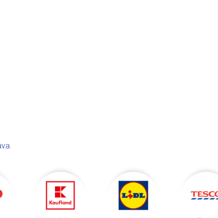
ava
.