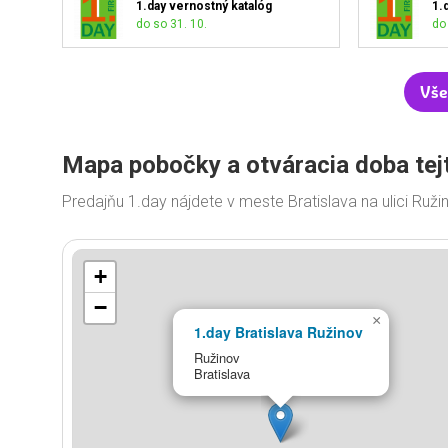
1.day vernostný katalóg
1.
do so 31. 10.
do 
Vše
Mapa pobočky a otváracia doba tej
Predajňu 1.day nájdete v meste Bratislava na ulici Ruž
+
−
×
1.day Bratislava Ružinov
Ružinov
Bratislava