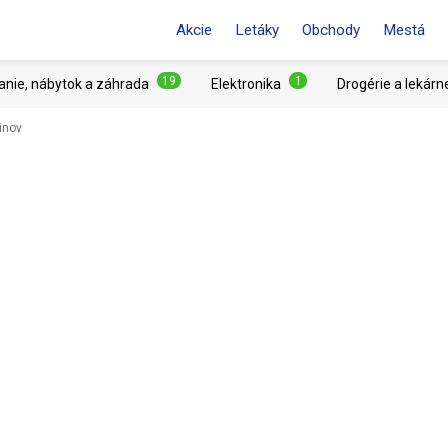
Akcie
Letáky
Obchody
Mestá
19
1
anie, nábytok a záhrada
Elektronika
Drogérie a lekárn
inov