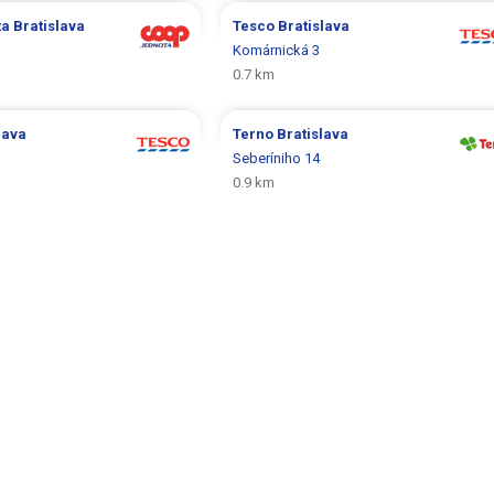
ta
Bratislava
Tesco
Bratislava
Komárnická 3
0.7 km
lava
Terno
Bratislava
Seberíniho 14
0.9 km