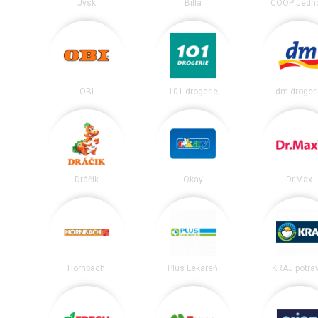
Jysk
Billa
COOP Jedn
OBI
101 drogerie
dm droger
Dráčik
Okay
Dr.Max
Hornbach
Plus Lekáreň
KRAJ potra