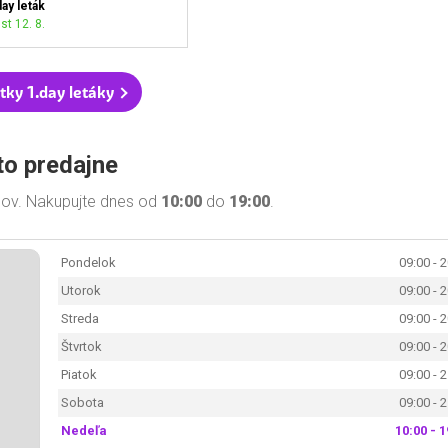
day leták
st 12. 8.
tky 1.day letáky
to predajne
inov. Nakupujte dnes od
10:00
do
19:00
.
Pondelok
09:00 - 
Utorok
09:00 - 
Streda
09:00 - 
Štvrtok
09:00 - 
Piatok
09:00 - 
Sobota
09:00 - 
Nedeľa
10:00 - 1