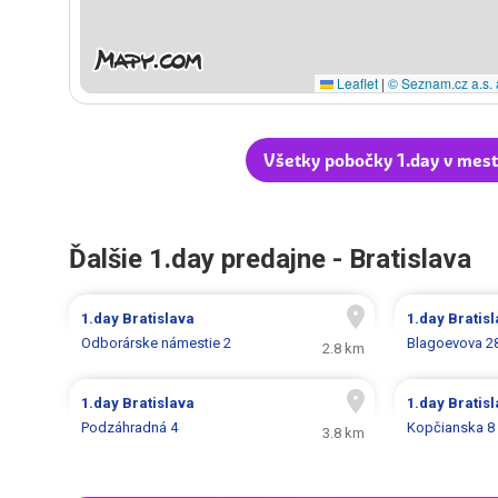
Leaflet
|
© Seznam.cz a.s. 
Všetky pobočky 1.day v mest
Ďalšie 1.day predajne - Bratislava
1.day
Bratislava
1.day
Bratis
Odborárske námestie 2
Blagoevova 2
2.8 km
1.day
Bratislava
1.day
Bratis
Podzáhradná 4
Kopčianska 8
3.8 km