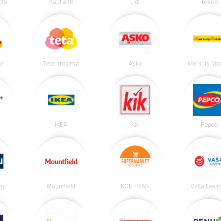
ota
Kaufland
Lidl
Tesco
ie
Teta drogéria
Asko
Merkury Mar
IKEA
Kik
Pepco
vín
Mountfield
KON - RAD
Vaša Leká