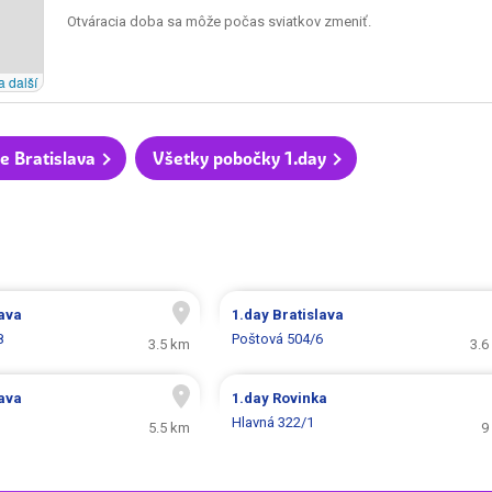
Otváracia doba sa môže počas sviatkov zmeniť.
a další
e Bratislava
Všetky pobočky 1.day
lava
1.day
Bratislava
8
Poštová 504/6
3.5 km
3.6
lava
1.day
Rovinka
Hlavná 322/1
5.5 km
9