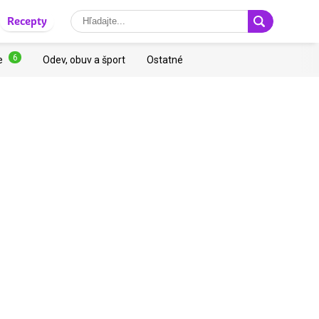
Recepty
6
e
Odev, obuv a šport
Ostatné