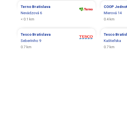
Terno
Bratislava
COOP Jedno
Nevädzová 6
Mierová 14
< 0.1 km
0.4 km
Tesco
Bratislava
Tesco
Bratis
Seberíniho 9
Kaštieľska
0.7 km
0.7 km