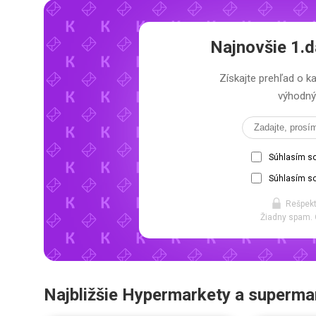
Najnovšie
1.d
Získajte prehľad o
výhodný 
Súhlasím s
Súhlasím so
Rešpekt
Žiadny spam. 
Najbližšie Hypermarkety a superma