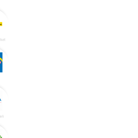
ket
reň