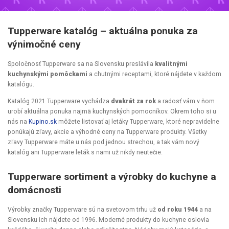
Tupperware katalóg – aktuálna ponuka za
výnimočné ceny
Spoločnosť Tupperware sa na Slovensku preslávila
kvalitnými
kuchynskými pomôckami
a chutnými receptami, ktoré nájdete v každom
katalógu.
Katalóg 2021 Tupperware vychádza
dvakrát za rok
a radosť vám v ňom
urobí aktuálna ponuka najmä kuchynských pomocníkov. Okrem toho si u
nás na
Kupino.sk
môžete listovať aj letáky Tupperware, ktoré nepravidelne
ponúkajú zľavy, akcie a výhodné ceny na Tupperware produkty. Všetky
zľavy Tupperware máte u nás pod jednou strechou, a tak vám nový
katalóg ani Tupperware leták s nami už nikdy neutečie.
Tupperware sortiment a výrobky do kuchyne a
domácnosti
Výrobky značky Tupperware sú na svetovom trhu už
od roku 1944
a na
Slovensku ich nájdete od 1996. Moderné produkty do kuchyne oslovia