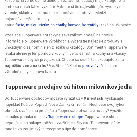
každého, či varíte denne alebo príležitostne. Nádoby majú kategórie, a
preto sa v nich ľahko vyznáte. Vyberte si tie najkvalitnejšie výrobky na
varenie, skladovanie, mrazenie i podávanie potravín. Medzi
najpredávanejšie produkty
patria
fľaše
,
misky
,
utierky
,
chlebníky
,
kanvce
,
koreničky
i také haluškovače.
Vzdelané Tupperware poradkyne zákazníkom podajú najnovšie
informácie o Tupperware výrobkoch a vyberú tie najlepšie produkty s
unikátnym dizajnom nielen z letáku či katalógu. Sortiment v Tupperware
letáku ale nie je len pomoc v kuchyni. Je to samotná kuchyňa a vkusný
Tupperware nábytok prvej akosti. Chcete sa uistiť, že nakupujete za tú
najnižšiu cenu na trhu
? Využite náš Kupino
porovnávač cien
pre
výhodné ceny za pravú kvalitu.
Tupperware predajne sú hitom milovníkov jedla
Do Tupperware obchodov môžete vyraziť už v
9 mestách
, vyskúšajte
napríklad Košice, Poprad, Nové Zámky či Trenčín. Nechcete svoj výber
obmedzovať len na predajňu a Tupperware otváracie hodiny? Využite
aktuálnu ponuku online v
Tupperware e-shope
. Tupperware e-shop
neponúka len nákupy, môžete využiť aj služby ako Tupperware párty,
množstvo zaujímavých receptov a tipy do domácnosti.