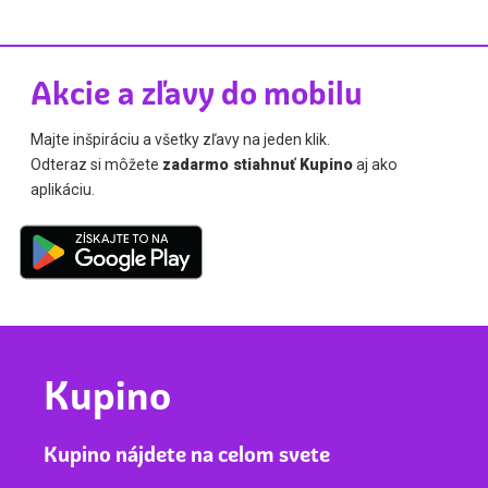
Akcie a zľavy do mobilu
Majte inšpiráciu a všetky zľavy na jeden klik.
Odteraz si môžete
zadarmo stiahnuť Kupino
aj ako
aplikáciu.
Kupino
Kupino nájdete na celom svete