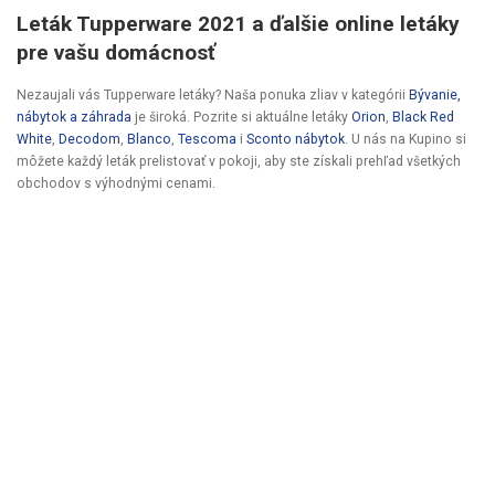
Leták Tupperware 2021 a ďalšie online letáky
pre vašu domácnosť
Nezaujali vás Tupperware letáky? Naša ponuka zliav v kategórii
Bývanie,
nábytok a záhrada
je široká. Pozrite si aktuálne letáky
Orion
,
Black Red
White
,
Decodom
,
Blanco
,
Tescoma
i
Sconto nábytok
. U nás na Kupino si
môžete každý leták prelistovať v pokoji, aby ste získali prehľad všetkých
obchodov s výhodnými cenami.