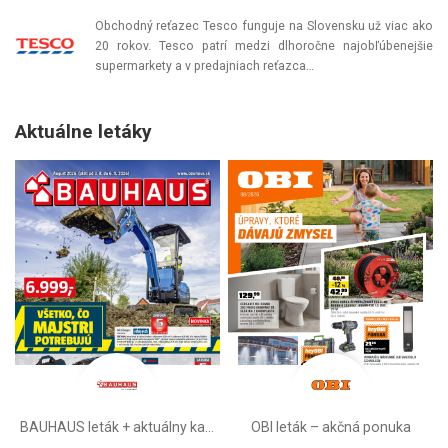
Obchodný reťazec Tesco funguje na Slovensku už viac ako
20 rokov. Tesco patrí medzi dlhoročne najobľúbenejšie
supermarkety a v predajniach reťazca…
Aktuálne letáky
BAUHAUS leták + aktuálny katalóg
OBI leták –⁠ akčná ponuka