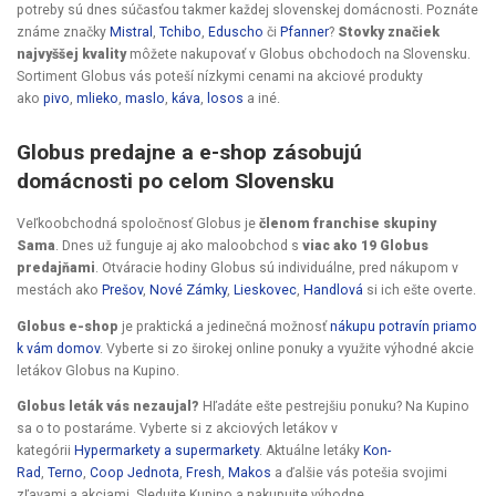
potreby sú dnes súčasťou takmer každej slovenskej domácnosti. Poznáte
známe značky
Mistral
,
Tchibo
,
Eduscho
či
Pfanner
?
Stovky značiek
najvyššej kvality
môžete nakupovať v Globus obchodoch na Slovensku.
Sortiment Globus vás poteší nízkymi cenami na akciové produkty
ako
pivo
,
mlieko
,
maslo
,
káva
,
losos
a iné.
Globus predajne a e-shop zásobujú
domácnosti po celom Slovensku
Veľkoobchodná spoločnosť Globus je
členom franchise skupiny
Sama
. Dnes už funguje aj ako maloobchod s
viac ako 19 Globus
predajňami
. Otváracie hodiny Globus sú individuálne, pred nákupom v
mestách ako
Prešov
,
Nové Zámky
,
Lieskovec
,
Handlová
si ich ešte overte.
Globus e-shop
je praktická a jedinečná možnosť
nákupu potravín priamo
k vám domov
. Vyberte si zo širokej online ponuky a využite výhodné akcie
letákov Globus na Kupino.
Globus leták vás nezaujal?
Hľadáte ešte pestrejšiu ponuku? Na Kupino
sa o to postaráme. Vyberte si z akciových letákov v
kategórii
Hypermarkety a supermarkety
. Aktuálne letáky
Kon-
Rad
,
Terno
,
Coop Jednota
,
Fresh
,
Makos
a ďalšie vás potešia svojimi
zľavami a akciami. Sledujte Kupino a nakupujte výhodne.