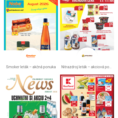
Smoker leták – akčná ponuka
Nitrazdroj leták –⁠ akciová ponuka