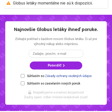
Globus letáky momentálne nie sú k dispozícii.
Najnovšie
Globus letáky
ihneď poruke.
Získajte prehľad o každom novom
Globus letáku.
Či už pre
výhodný nákup alebo inšpiráciu.
Potvrdiť!
Súhlasím so
Zásady ochrany osobných údajov
Súhlasím so zasielaním nových ponúk
Rešpektujeme e-mailovú bezpečnosť.
Žiadny spam. Odber môžete kedykoľvek zrušiť.