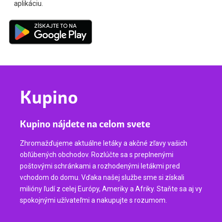
aplikáciu.
Kupino
Kupino nájdete na celom svete
Zhromažďujeme aktuálne letáky a akčné zľavy vašich
obľúbených obchodov. Rozlúčte sa s preplnenými
poštovými schránkami a rozhodenými letákmi pred
vchodom do domu. Vďaka našej službe sme si získali
milióny ľudí z celej Európy, Ameriky a Afriky. Staňte sa aj vy
spokojnými užívateľmi a nakupujte s rozumom.