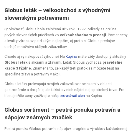
Globus leták – veľkoobchod s výhodnými
slovenskými potravinami
Spoločnosť Globus bola založená už v roku 1992, odkedy sa drží na
prvých slovenských priečkach vo
veľkoobchodnom predaji
. Pomer ceny
a kvality výrobkov patrí k tým najlepším, aj preto si Globus predajne
udržujú množstvo stálych zákazníkov.
Chcete aj vy nakupovať výhodne? Na
Kupino
máte vždy dostupný aktuálny
Globus leták
s akciami a zľavami. Leták Globus vychádza
pravidelne
každé 3 týždne
. Znamená to, že každý tretí piatok sa môžete tešiť na
špeciálne zľavy a potraviny v akcii.
Globus letáky prekvapujú svojich zákazníkov novinkami v oblasti
gastronómie a drogérie, ale takisto v nich nájdete aj spotrebný tovar. Pre
tie najnižšie ceny využívajte náš
porovnávač cien
na Kupino.
Globus sortiment – pestrá ponuka potravín a
nápojov známych značiek
Pestrá ponuka Globus potravín, nápojov, drogérie a výrobkov každodennej