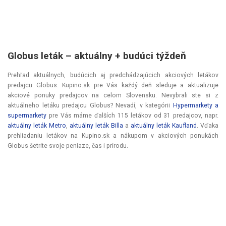
Globus leták –⁠ aktuálny + budúci týždeň
Prehľad aktuálnych, budúcich aj predchádzajúcich akciových letákov
predajcu Globus. Kupino.sk pre Vás každý deň sleduje a aktualizuje
akciové ponuky predajcov na celom Slovensku. Nevybrali ste si z
aktuálneho letáku predajcu Globus? Nevadí, v kategórii
Hypermarkety a
supermarkety
pre Vás máme ďalších 115 letákov od 31 predajcov, napr.
aktuálny leták Metro
,
aktuálny leták Billa
a
aktuálny leták Kaufland
. Vďaka
prehliadaniu letákov na Kupino.sk a nákupom v akciových ponukách
Globus šetríte svoje peniaze, čas i prírodu.