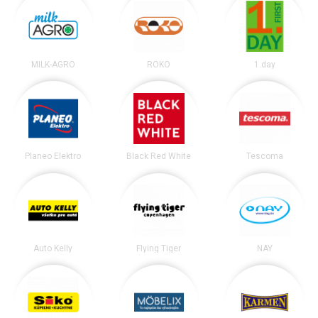
MILK-AGRO
ROKO
1.day
Planeo Elektro
Black Red White
Tescoma
Auto Kelly
Flying Tiger
NAY