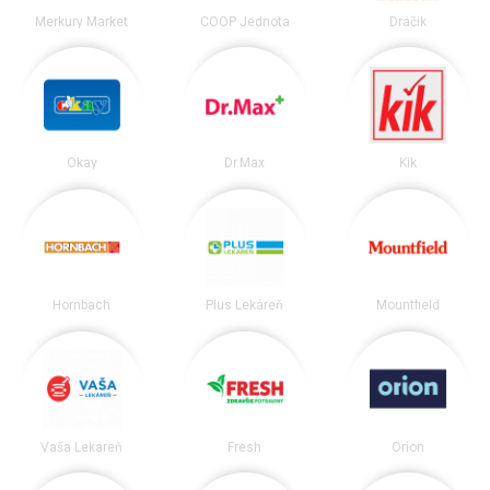
Merkury Market
COOP Jednota
Dráčik
Okay
Dr.Max
Kik
Hornbach
Plus Lekáreň
Mountfield
Vaša Lekáreň
Fresh
Orion