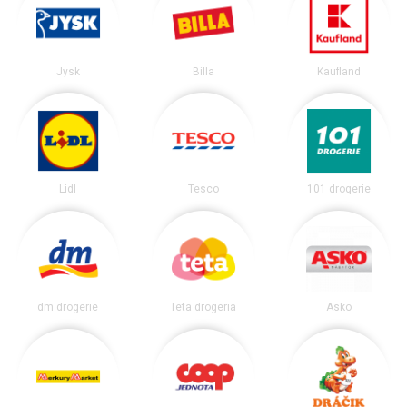
Jysk
Billa
Kaufland
Lidl
Tesco
101 drogerie
dm drogerie
Teta drogéria
Asko