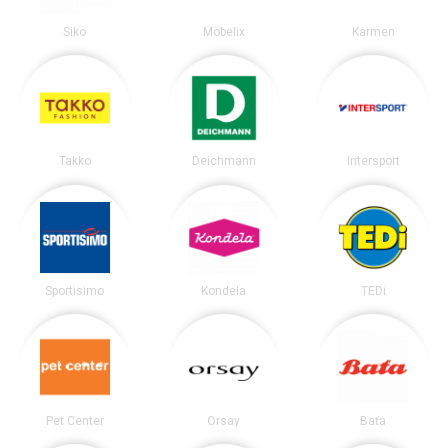
Siko
Möbelix
Karmen
Takko
Deichmann
Intersport
Sportisimo
Kondela
TEDi
Pet Center
Orsay
Baťa