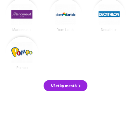
Marionnaud
Dom farieb
Decathlon
Pompo
Všetky mestá